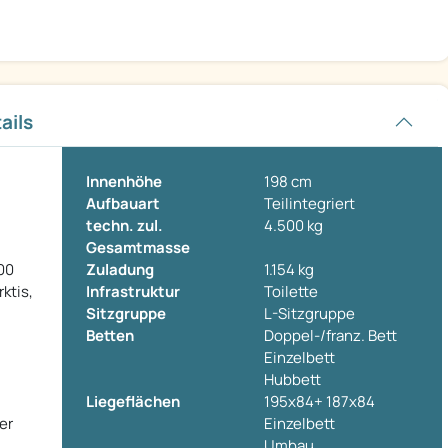
ails
Innenhöhe
198 cm
Aufbauart
Teilintegriert
techn. zul.
4.500 kg
Gesamtmasse
00
Zuladung
1.154 kg
ktis,
Infrastruktur
Toilette
Sitzgruppe
L-Sitzgruppe
Betten
Doppel-/franz. Bett
Einzelbett
Hubbett
Liegeflächen
195x84+ 187x84
er
Einzelbett
Umbau