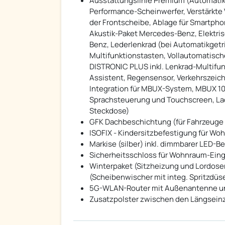
Ausstattungslinie Premium (Automatik
Performance-Scheinwerfer, Verstärkt
der Frontscheibe, Ablage für Smartpho
Akustik-Paket Mercedes-Benz, Elektri
Benz, Lederlenkrad (bei Automatikgetr
Multifunktionstasten, Vollautomatisc
DISTRONIC PLUS inkl. Lenkrad-Multifun
Assistent, Regensensor, Verkehrszeic
Integration für MBUX-System, MBUX 10
Sprachsteuerung und Touchscreen, Lade
Steckdose)
GFK Dachbeschichtung (für Fahrzeuge 
ISOFIX - Kindersitzbefestigung für W
Markise (silber) inkl. dimmbarer LED-
Sicherheitsschloss für Wohnraum-Ein
Winterpaket (Sitzheizung und Lordose
(Scheibenwischer mit integ. Spritzdüs
5G-WLAN-Router mit Außenantenne und 
Zusatzpolster zwischen den Längseinze