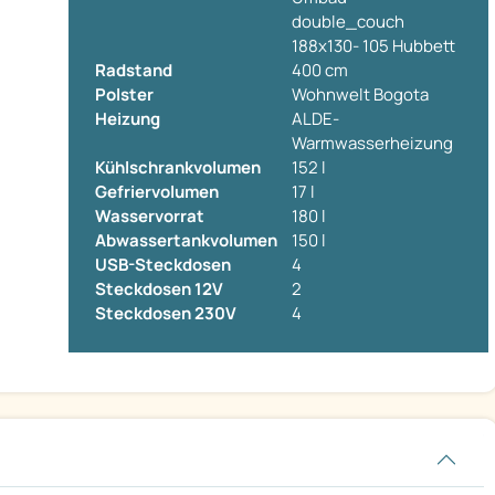
double_couch
188x130- 105 Hubbett
Radstand
400 cm
Polster
Wohnwelt Bogota
Heizung
ALDE-
Warmwasserheizung
Kühlschrankvolumen
152 l
Gefriervolumen
17 l
Wasservorrat
180 l
Abwassertankvolumen
150 l
USB-Steckdosen
4
Steckdosen 12V
2
Steckdosen 230V
4