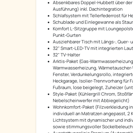
Absenkbares Doppel-Hubbett über der 
Ausführung) inkl. Dachintegration
Schlafsystem mit Tellerfederrost für H
Schublade und Einlegewanne als Staur
Komfort L-Sitzgruppe mit Loungepolste
Punkt-Gurten
Ausziehbarer Tisch mit Längs-, Quer-
32" Smart-LED-TV mit integrierten La
32" TV-Halter
Arktis-Paket (Gas-Warmwasserheizung
Warmwasserheizung, Wärmetauscher-V
Fenster, Verdunkelungsrollo, integrier
Heckgarage, Isolier-Trennvorhang für F
Fußraum, lose beigelegt, Zuheizer (un
Style-Paket (Kühlergrill Chrom, Stoßfä
Nebelscheinwerfer mit Abbiegelicht)
Wohnkomfort-Paket (Filzverkleidung i
individuell an Matratzen angepasst, 
Lichtsystem mit dynamischer und indiv
sowie stimmungsvoller Sockelbeleucht