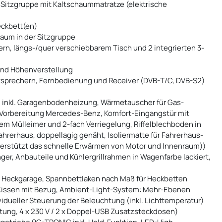
Sitzgruppe mit Kaltschaummatratze (elektrische
eckbett(en)
aum in der Sitzgruppe
rn, längs-/quer verschiebbarem Tisch und 2 integrierten 3-
 und Höhenverstellung
utsprechern, Fernbedienung und Receiver (DVB-T/C, DVB-S2)
 inkl. Garagenbodenheizung, Wärmetauscher für Gas-
orbereitung Mercedes-Benz, Komfort-Eingangstür mit
tem Mülleimer und 2-fach Verriegelung, Riffelblechboden in
ahrerhaus, doppellagig genäht, Isoliermatte für Fahrerhaus-
terstützt das schnelle Erwärmen von Motor und Innenraum))
nger, Anbauteile und Kühlergrillrahmen in Wagenfarbe lackiert,
n Heckgarage, Spannbettlaken nach Maß für Heckbetten
2 Kissen mit Bezug, Ambient-Light-System: Mehr-Ebenen
idueller Steuerung der Beleuchtung (inkl. Lichttemperatur)
ung, 4 x 230 V / 2 x Doppel-USB Zusatzsteckdosen)