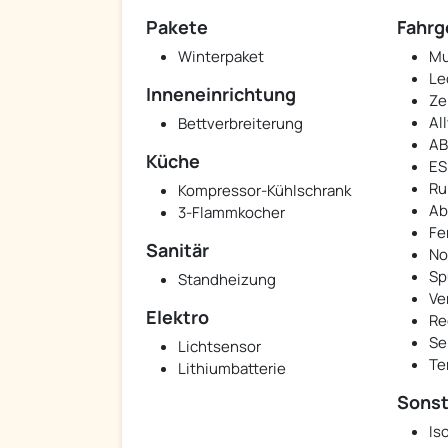
Pakete
Fahrg
Winterpaket
Mu
Le
Inneneinrichtung
Ze
Al
Bettverbreiterung
AB
Küche
ES
Ru
Kompressor-Kühlschrank
Ab
3-Flammkocher
Fe
Sanitär
No
Sp
Standheizung
Ve
Elektro
Re
Se
Lichtsensor
Te
Lithiumbatterie
Sonst
Iso