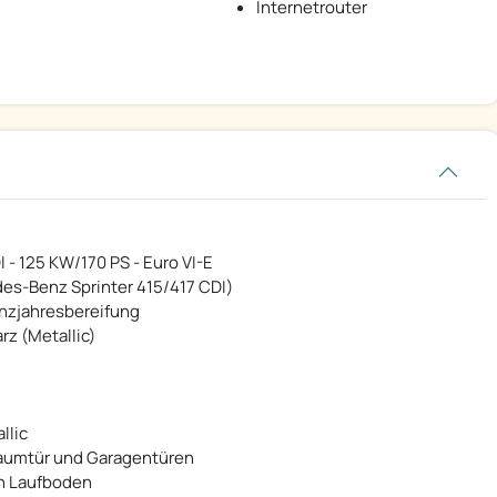
Internetrouter
 - 125 KW/170 PS - Euro VI-E
es-Benz Sprinter 415/417 CDI)
anzjahresbereifung
z (Metallic)
llic
raumtür und Garagentüren
en Laufboden