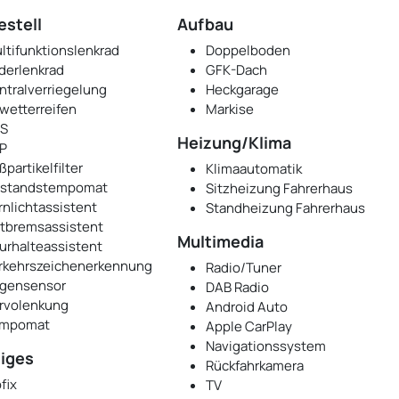
estell
Aufbau
ltifunktionslenkrad
Doppelboden
derlenkrad
GFK-Dach
ntralverriegelung
Heckgarage
lwetterreifen
Markise
S
Heizung/Klima
P
ßpartikelfilter
Klimaautomatik
standstempomat
Sitzheizung Fahrerhaus
rnlichtassistent
Standheizung Fahrerhaus
tbremsassistent
Multimedia
urhalteassistent
rkehrszeichenerkennung
Radio/Tuner
gensensor
DAB Radio
rvolenkung
Android Auto
mpomat
Apple CarPlay
Navigationssystem
iges
Rückfahrkamera
fix
TV