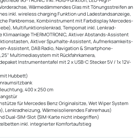
getriebe 9G-TRONIC inkl. Hold-Funktion, LED-High-
e Vorderachse, Wärmedämmendes Glas mit Tönungsstreifen an
nes inkl. wireless charging Funktion und Ladestandsanzeige,
sche Parkbremse, Kombiinstrument mit Farbdisplay Mercedes-
iebe), Multifunktionslenkrad, Tempomat inkl. Lenkrad-
he Klimaanlage THERMOTRONIC, Aktiver Abstands-Assistent
ktionstasten, Aktiver Spurhalte-Assistent, Aufmerksamkeits-
hen-Assistent, DAB Radio, Navigation & Smartphone-
,25" Multimediasystem mit Rückfahrkamera,
paket Instrumententafel mit 2 x USB-C Stecker 5V / 1x 12V-
mit Hubbett)
ohnraumsitzbank
Beleuchtung, 400 x 250 cm
gangstür
nstütze für Mercedes Benz Originalsitze, Wet Wiper System
e), Lenkradheizung, Wärmeisolierendes Fahrerhaus)
Dual-SIM-Slot (SIM-Karte nicht inbegriffen)
lbetten inkl. integrierter Komfortaufstieg