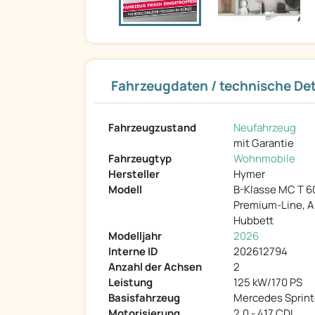
Fahrzeugdaten / technische Det
Fahrzeugzustand
Neufahrzeug
mit Garantie
Fahrzeugtyp
Wohnmobile
Hersteller
Hymer
Modell
B-Klasse MC T 6
Premium-Line, Ar
Hubbett
Modelljahr
2026
Interne ID
202612794
Anzahl der Achsen
2
Leistung
125 kW/170 PS
Basisfahrzeug
Mercedes Sprint
Motorisierung
2,0 - 417 CDI