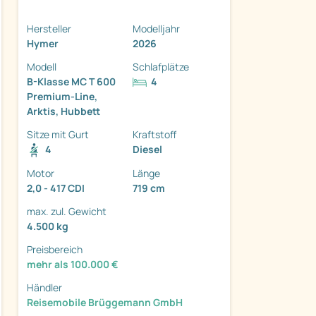
Hersteller
Modelljahr
Hymer
2026
Modell
Schlafplätze
B-Klasse MC T 600
4
Premium-Line,
ter
Arktis, Hubbett
Sitze mit Gurt
Kraftstoff
4
Diesel
Motor
Länge
2,0 - 417 CDI
719 cm
max. zul. Gewicht
4.500 kg
Preisbereich
mehr als 100.000 €
Händler
Reisemobile Brüggemann GmbH