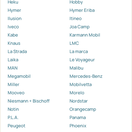
Heku
Hobby
Hymer
Hymer Eriba
Ilusion
Itineo
Iveco
Joa Camp
Kabe
Karmann Mobil
Knaus
LMC
La Strada
La marca
Laika
Le Voyageur
MAN
Malibu
Megamobil
Mercedes-Benz
Miller
Mobilvetta
Mooveo
Morelo
Niesmann + Bischoff
Nordstar
Notin
Orangecamp
P.L.A.
Panama
Peugeot
Phoenix