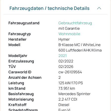
Fahrzeugdaten / technische Details
Fahrzeugzustand
Gebrauchtfahrzeug
mit Garantie
Fahrzeugtyp
Wohnmobile
Hersteller
Hymer
Modell
B-Klasse MC I WhiteLine
600 Luftfeder/AHK/Klima
Modelljahr
2021
Erstzulassung
02/2022
TÜV
02/2026
Caraworld ID
cw-26109564
Anzahl der Achsen
2
Leistung
125 kW/170 PS
km Stand
73.951 km
Basisfahrzeug
Mercedes Sprinter
Motorisierung
2,2 417 CDI
Kraftstoff
Diesel
Schadstoffnorm
Euro VI