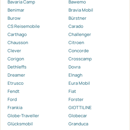
Bavaria Camp
Bawemo
Benimar
Bravia Mobil
Burow
Bürstner
CS Reisemobile
Carado
Carthago
Challenger
Chausson
Citroen
Clever
Concorde
Corigon
Crosscamp
Dethleffs
Dovra
Dreamer
Elnagh
Etrusco
Eura Mobil
Fendt
Fiat
Ford
Forster
Frankia
GIOTTILINE
Globe-Traveller
Globecar
Glücksmobil
Granduca