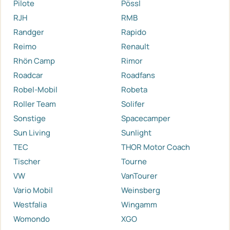
Pilote
Pössl
RJH
RMB
Randger
Rapido
Reimo
Renault
Rhön Camp
Rimor
Roadcar
Roadfans
Robel-Mobil
Robeta
Roller Team
Solifer
Sonstige
Spacecamper
Sun Living
Sunlight
TEC
THOR Motor Coach
Tischer
Tourne
VW
VanTourer
Vario Mobil
Weinsberg
Westfalia
Wingamm
Womondo
XGO