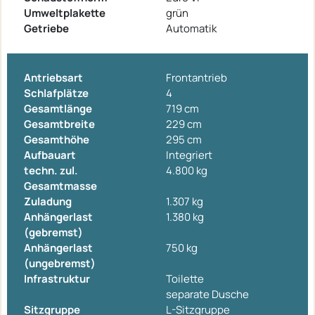
Umweltplakette
grün
Getriebe
Automatik
Antriebsart
Frontantrieb
Schlafplätze
4
Gesamtlänge
719 cm
Gesamtbreite
229 cm
Gesamthöhe
295 cm
Aufbauart
Integriert
techn. zul.
4.800 kg
Gesamtmasse
Zuladung
1.307 kg
Anhängerlast
1.380 kg
(gebremst)
Anhängerlast
750 kg
(ungebremst)
Infrastruktur
Toilette
separate Dusche
Sitzgruppe
L-Sitzgruppe