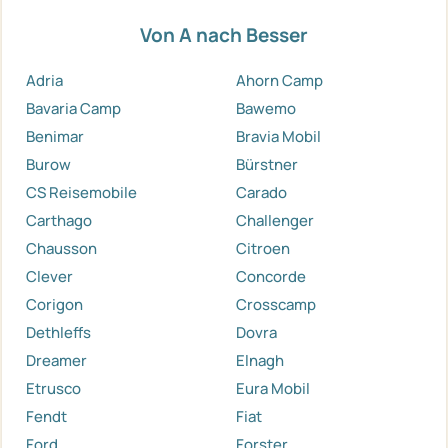
Von A nach Besser
Adria
Ahorn Camp
Bavaria Camp
Bawemo
Benimar
Bravia Mobil
Burow
Bürstner
CS Reisemobile
Carado
Carthago
Challenger
Chausson
Citroen
Clever
Concorde
Corigon
Crosscamp
Dethleffs
Dovra
Dreamer
Elnagh
Etrusco
Eura Mobil
Fendt
Fiat
Ford
Forster