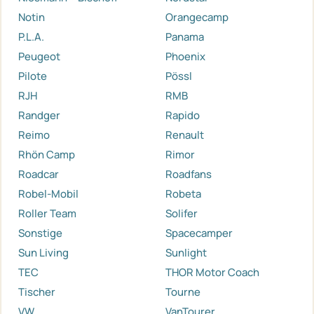
Notin
Orangecamp
P.L.A.
Panama
Peugeot
Phoenix
Pilote
Pössl
RJH
RMB
Randger
Rapido
Reimo
Renault
Rhön Camp
Rimor
Roadcar
Roadfans
Robel-Mobil
Robeta
Roller Team
Solifer
Sonstige
Spacecamper
Sun Living
Sunlight
TEC
THOR Motor Coach
Tischer
Tourne
VW
VanTourer