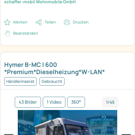
schaffer-mobil Wohnmobile GmbH
Merken
Teilen
Drucken
Beanstanden
Hymer B-MC I 600
*Premium*Dieselheizung*W-LAN*
Händlerinserat
Gebraucht
43 Bilder
1 Video
360°
1/45