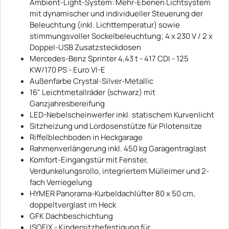
Ambient-Light-System: Mehr-Ebenen Lichtsystem
mit dynamischer und individueller Steuerung der
Beleuchtung (inkl. Lichttemperatur) sowie
stimmungsvoller Sockelbeleuchtung; 4 x 230 V / 2 x
Doppel-USB Zusatzsteckdosen
Mercedes-Benz Sprinter 4,43 t - 417 CDI - 125
KW/170 PS - Euro VI-E
Außenfarbe Crystal-Silver-Metallic
16" Leichtmetallräder (schwarz) mit
Ganzjahresbereifung
LED-Nebelscheinwerfer inkl. statischem Kurvenlicht
Sitzheizung und Lordosenstütze für Pilotensitze
Riffelblechboden in Heckgarage
Rahmenverlängerung inkl. 450 kg Garagentraglast
Komfort-Eingangstür mit Fenster,
Verdunkelungsrollo, integriertem Mülleimer und 2-
fach Verriegelung
HYMER Panorama-Kurbeldachlüfter 80 x 50 cm,
doppeltverglast im Heck
GFK Dachbeschichtung
ISOFIX - Kindersitzbefestigung für