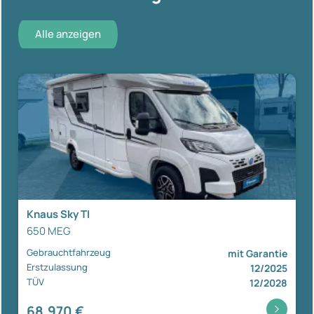
Alle anzeigen
Knaus Sky TI
650 MEG
Gebrauchtfahrzeug
mit Garantie
Erstzulassung
12/2025
TÜV
12/2028
68.970 €