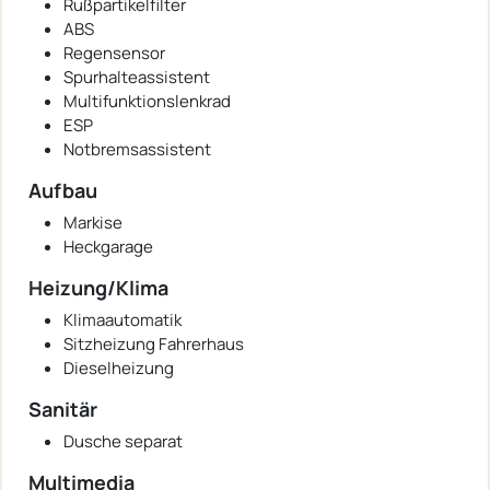
Rußpartikelfilter
ABS
Regensensor
Spurhalteassistent
Multifunktionslenkrad
ESP
Notbremsassistent
Aufbau
Markise
Heckgarage
Heizung/Klima
Klimaautomatik
Sitzheizung Fahrerhaus
Dieselheizung
Sanitär
Dusche separat
Multimedia