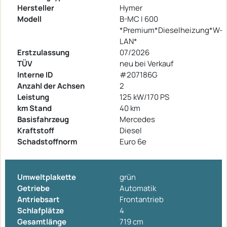
Hersteller
Hymer
Modell
B-MC I 600
*Premium*Dieselheizung*W-
LAN*
Erstzulassung
07/2026
TÜV
neu bei Verkauf
Interne ID
#207186G
Anzahl der Achsen
2
Leistung
125 kW/170 PS
km Stand
40 km
Basisfahrzeug
Mercedes
Kraftstoff
Diesel
Schadstoffnorm
Euro 6e
Umweltplakette
grün
Getriebe
Automatik
Antriebsart
Frontantrieb
Schlafplätze
4
Gesamtlänge
719 cm