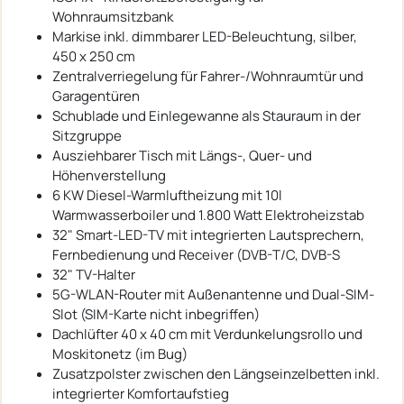
Wohnraumsitzbank
Markise inkl. dimmbarer LED-Beleuchtung, silber,
450 x 250 cm
Zentralverriegelung für Fahrer-/Wohnraumtür und
Garagentüren
Schublade und Einlegewanne als Stauraum in der
Sitzgruppe
Ausziehbarer Tisch mit Längs-, Quer- und
Höhenverstellung
6 KW Diesel-Warmluftheizung mit 10l
Warmwasserboiler und 1.800 Watt Elektroheizstab
32" Smart-LED-TV mit integrierten Lautsprechern,
Fernbedienung und Receiver (DVB-T/C, DVB-S
32" TV-Halter
5G-WLAN-Router mit Außenantenne und Dual-SIM-
Slot (SIM-Karte nicht inbegriffen)
Dachlüfter 40 x 40 cm mit Verdunkelungsrollo und
Moskitonetz (im Bug)
Zusatzpolster zwischen den Längseinzelbetten inkl.
integrierter Komfortaufstieg