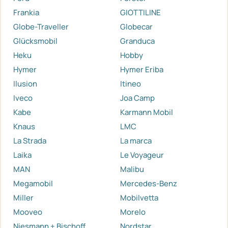
Frankia
GIOTTILINE
Globe-Traveller
Globecar
Glücksmobil
Granduca
Heku
Hobby
Hymer
Hymer Eriba
Ilusion
Itineo
Iveco
Joa Camp
Kabe
Karmann Mobil
Knaus
LMC
La Strada
La marca
Laika
Le Voyageur
MAN
Malibu
Megamobil
Mercedes-Benz
Miller
Mobilvetta
Mooveo
Morelo
Niesmann + Bischoff
Nordstar