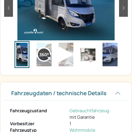
zurück
weit
Fahrzeugdaten / technische Details
Fahrzeugzustand
Gebrauchtfahrzeug
mit Garantie
Vorbesitzer
1
Fahrzeugtyp
Wohnmobile