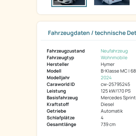
Fahrzeugdaten / technische Det
Fahrzeugzustand
Neufahrzeug
Fahrzeugtyp
Wohnmobile
Hersteller
Hymer
Modell
B-Klasse MC I 6
Modelljahr
2024
Caraworld ID
cw-25795245
Leistung
125 kW/170 PS
Basisfahrzeug
Mercedes Sprint
Kraftstoff
Diesel
Getriebe
Automatik
Schlafplätze
4
Gesamtlänge
739 cm