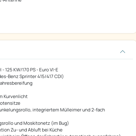
 - 125 KW/170 PS - Euro VI-E
es-Benz Sprinter 415/417 CDI)
zjahresbereifung
m Kurvenlicht
lotensitze
unkelungsrollo, integriertem Mülleimer und 2-fach
gsrollo und Moskitonetz (im Bug)
tion Zu- und Abluft bei Küche