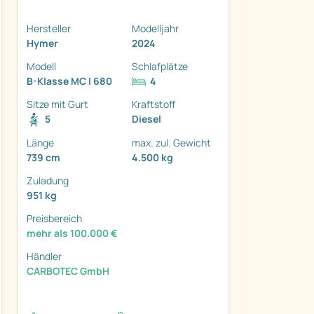
Hersteller
Modelljahr
Hymer
2024
Modell
Schlafplätze
B-Klasse MC I 680
4
ter
Sitze mit Gurt
Kraftstoff
5
Diesel
Länge
max. zul. Gewicht
739 cm
4.500 kg
Zuladung
951 kg
Preisbereich
mehr als 100.000 €
Händler
CARBOTEC GmbH