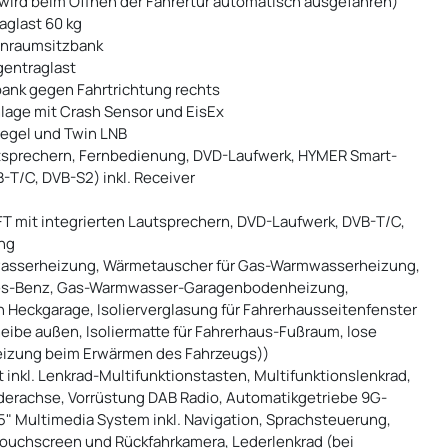
r (wird beim Öffnen der Fahrertür automatisch ausgefahren)
raglast 60 kg
ohnraumsitzbank
gentraglast
zbank gegen Fahrtrichtung rechts
age mit Crash Sensor und EisEx
iegel und Twin LNB
utsprechern, Fernbedienung, DVD-Laufwerk, HYMER Smart-
T/C, DVB-S2) inkl. Receiver
FT mit integrierten Lautsprechern, DVD-Laufwerk, DVB-T/C,
ng
mwasserheizung, Wärmetauscher für Gas-Warmwasserheizung,
es-Benz, Gas-Warmwasser-Garagenbodenheizung,
n Heckgarage, Isolierverglasung für Fahrerhausseitenfenster
cheibe außen, Isoliermatte für Fahrerhaus-Fußraum, lose
Heizung beim Erwärmen des Fahrzeugs))
nkl. Lenkrad-Multifunktionstasten, Multifunktionslenkrad,
rderachse, Vorrüstung DAB Radio, Automatikgetriebe 9G-
5" Multimedia System inkl. Navigation, Sprachsteuerung,
Touchscreen und Rückfahrkamera, Lederlenkrad (bei