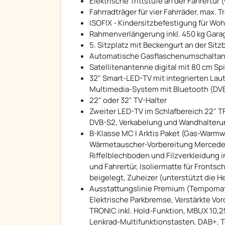
Elektrische Trittstufe an der Fahrertü
Fahrradträger für vier Fahrräder, max. T
ISOFIX - Kindersitzbefestigung für W
Rahmenverlängerung inkl. 450 kg Gara
5. Sitzplatz mit Beckengurt an der Sit
Automatische Gasflaschenumschaltanl
Satellitenantenne digital mit 80 cm Sp
32" Smart-LED-TV mit integrierten La
Multimedia-System mit Bluetooth (DVB-
22" oder 32" TV-Halter
Zweiter LED-TV im Schlafbereich 22" T
DVB-S2, Verkabelung und Wandhalteru
B-Klasse MC I Arktis Paket (Gas-War
Wärmetauscher-Vorbereitung Merced
Riffelblechboden und Filzverkleidung i
und Fahrertür, Isoliermatte für Fronts
beigelegt, Zuheizer (unterstützt die 
Ausstattungslinie Premium (Tempomat i
Elektrische Parkbremse, Verstärkte Vo
TRONIC inkl. Hold-Funktion, MBUX 10,2
Lenkrad-Multifunktionstasten, DAB+, 