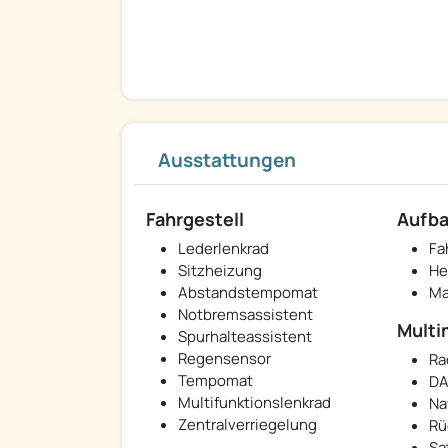
Ausstattungen
Fahrgestell
Aufb
Lederlenkrad
Fa
Sitzheizung
He
Abstandstempomat
Ma
Notbremsassistent
Multi
Spurhalteassistent
Regensensor
Ra
Tempomat
DA
Multifunktionslenkrad
Na
Zentralverriegelung
Rü
Sa