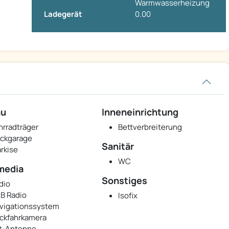
Warmwasserheizung
Ladegerät
0.00
au
Inneneinrichtung
hrradträger
Bettverbreiterung
ckgarage
Sanitär
rkise
WC
media
Sonstiges
dio
B Radio
Isofix
vigationssystem
ckfahrkamera
t-Antenne