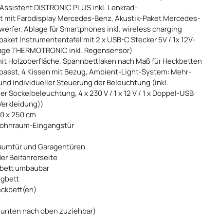
Assistent DISTRONIC PLUS inkl. Lenkrad-
t mit Farbdisplay Mercedes-Benz, Akustik-Paket Mercedes-
rfer, Ablage für Smartphones inkl. wireless charging
aket Instrumententafel mit 2 x USB-C Stecker 5V / 1x 12V-
lage THERMOTRONIC inkl. Regensensor)
t Holzoberfläche, Spannbettlaken nach Maß für Heckbetten
passt, 4 Kissen mit Bezug, Ambient-Light-System: Mehr-
d individueller Steuerung der Beleuchtung (inkl.
 Sockelbeleuchtung, 4 x 230 V / 1 x 12 V / 1 x Doppel-USB
erkleidung))
00 x 250 cm
 Wohnraum-Eingangstür
raumtür und Garagentüren
der Beifahrerseite
lbett umbaubar
ugbett
eckbett(en)
n unten nach oben zuziehbar)