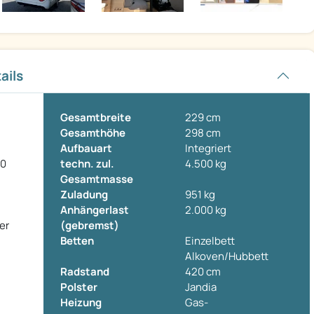
ails
Gesamtbreite
229 cm
Gesamthöhe
298 cm
Aufbauart
Integriert
80
techn. zul.
4.500 kg
Gesamtmasse
Zuladung
951 kg
Anhängerlast
2.000 kg
er
(gebremst)
Betten
Einzelbett
Alkoven/Hubbett
Radstand
420 cm
Polster
Jandia
Heizung
Gas-