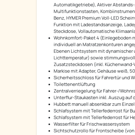
Automatikgetriebe), Aktiver Abstands-
Multifunktionstasten, Kombiinstrumen
Benz, HYMER Premium Voll-LED Scheinwe
Funktion mit Ladestandsanzeige, Ladep
Steckdose, Vollautomatische Klimaan
Wohnkomfort-Paket 4 (Einlegeboden mi
individuell an Matratzenkonturen ange
Ebenen Lichtsystem mit dynamischer un
Lichttemperatur) sowie stimmungsvoller
Zusatzsteckdosen (inkl. Küchenwand-V
Markise mit Adapter, Gehäuse weiß, 5
Sicherheitsschloss für Fahrertür und
Toilettenentlüftung
Zentralverriegelung für Fahrer-/Wohn
Unterflur-Staukasten inkl. Auszug auf 
Hubbett manuell absenkbar zum Einze
Schlafsystem mit Tellerfederrost für B
Schlafsystem mit Tellerfederrost für H
Wasserfilter für Frischwassersystem
Sichtschutzrollo für Frontscheibe (vo