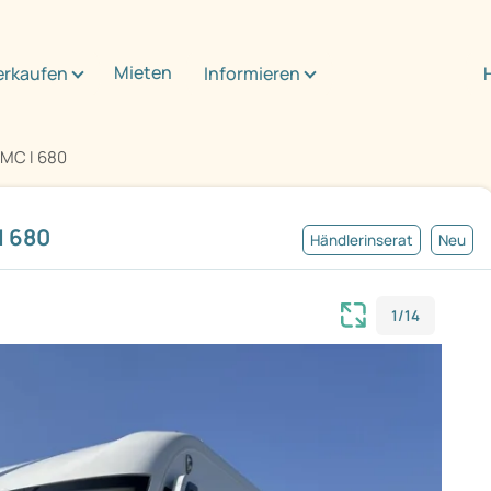
Mieten
erkaufen
Informieren
 MC I 680
I 680
Händlerinserat
Neu
1/14