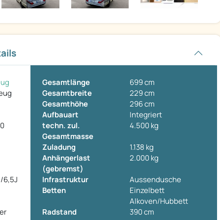
ails
eug
Gesamtlänge
699 cm
zeug
Gesamtbreite
229 cm
Gesamthöhe
296 cm
Aufbauart
Integriert
80
techn. zul.
4.500 kg
Gesamtmasse
Zuladung
1.138 kg
Anhängerlast
2.000 kg
(gebremst)
/6,5J
Infrastruktur
Aussendusche
Betten
Einzelbett
Alkoven/Hubbett
er
Radstand
390 cm