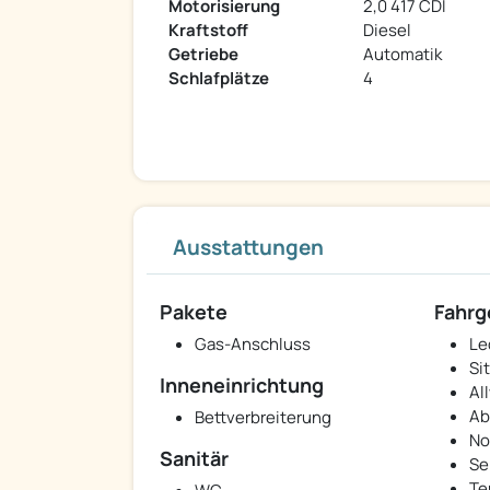
Motorisierung
2,0 417 CDI
Kraftstoff
Diesel
Getriebe
Automatik
Schlafplätze
4
Ausstattungen
Pakete
Fahrg
Gas-Anschluss
Le
Si
Inneneinrichtung
Al
Ab
Bettverbreiterung
No
Sanitär
Se
Te