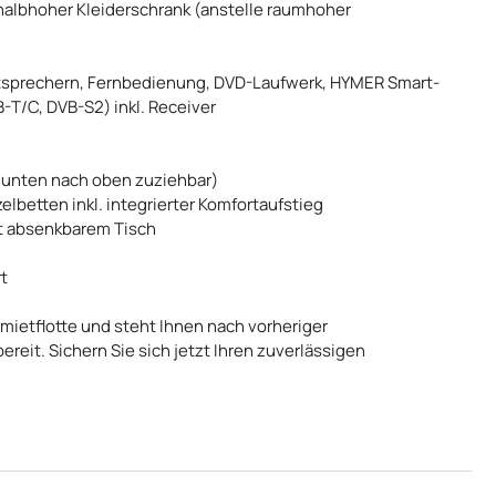
. halbhoher Kleiderschrank (anstelle raumhoher
utsprechern, Fernbedienung, DVD-Laufwerk, HYMER Smart-
T/C, DVB-S2) inkl. Receiver
n unten nach oben zuziehbar)
lbetten inkl. integrierter Komfortaufstieg
it absenkbarem Tisch
t
rmietflotte und steht Ihnen nach vorheriger
reit. Sichern Sie sich jetzt Ihren zuverlässigen