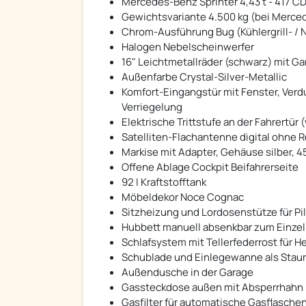
Mercedes-Benz Sprinter 4,43 t - 417 CDI
Gewichtsvariante 4.500 kg (bei Merced
Chrom-Ausführung Bug (Kühlergrill- /
Halogen Nebelscheinwerfer
16" Leichtmetallräder (schwarz) mit G
Außenfarbe Crystal-Silver-Metallic
Komfort-Eingangstür mit Fenster, Verd
Verriegelung
Elektrische Trittstufe an der Fahrertü
Satelliten-Flachantenne digital ohne 
Markise mit Adapter, Gehäuse silber, 4
Offene Ablage Cockpit Beifahrerseite
92 l Kraftstofftank
Möbeldekor Noce Cognac
Sitzheizung und Lordosenstütze für Pi
Hubbett manuell absenkbar zum Einze
Schlafsystem mit Tellerfederrost für H
Schublade und Einlegewanne als Staur
Außendusche in der Garage
Gassteckdose außen mit Absperrhahn
Gasfilter für automatische Gasflasch