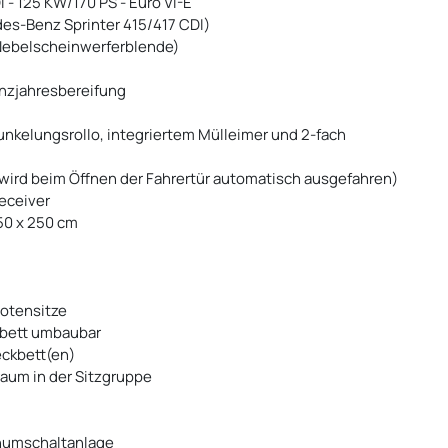
 - 125 KW/170 PS - Euro VI-E
es-Benz Sprinter 415/417 CDI)
 Nebelscheinwerferblende)
anzjahresbereifung
unkelungsrollo, integriertem Mülleimer und 2-fach
r (wird beim Öffnen der Fahrertür automatisch ausgefahren)
Receiver
50 x 250 cm
lotensitze
lbett umbaubar
eckbett(en)
aum in der Sitzgruppe
enumschaltanlage