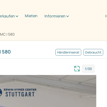
Mieten
erkaufen
Informieren
 MC I 580
I 580
Händlerinserat
Gebraucht
1/30