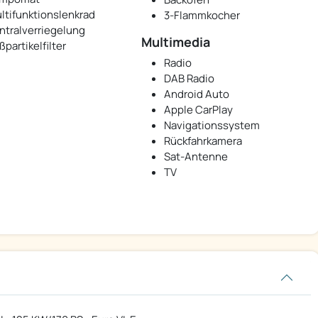
ltifunktionslenkrad
3-Flammkocher
ntralverriegelung
Multimedia
ßpartikelfilter
Radio
DAB Radio
Android Auto
Apple CarPlay
Navigationssystem
Rückfahrkamera
Sat-Antenne
TV