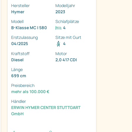
Hersteller
Modelljahr
Hymer
2023
Modell
Schlafplätze
B-Klasse MC I 580
4
Erstzulassung
Sitze mit Gurt
ter
04/2025
4
Kraftstoff
Motor
Diesel
2,0 417 CDI
Länge
699 cm
Preisbereich
mehr als 100.000 €
Händler
ERWIN HYMER CENTER STUTTGART
GmbH