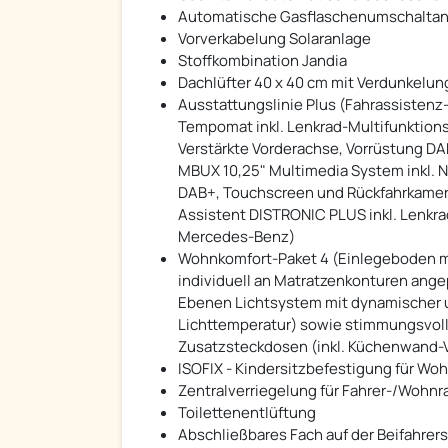
Automatische Gasflaschenumschaltanl
Vorverkabelung Solaranlage
Stoffkombination Jandia
Dachlüfter 40 x 40 cm mit Verdunkelun
Ausstattungslinie Plus (Fahrassisten
Tempomat inkl. Lenkrad-Multifunktions
Verstärkte Vorderachse, Vorrüstung DA
MBUX 10,25" Multimedia System inkl. N
DAB+, Touchscreen und Rückfahrkamera
Assistent DISTRONIC PLUS inkl. Lenkra
Mercedes-Benz)
Wohnkomfort-Paket 4 (Einlegeboden mi
individuell an Matratzenkonturen ange
Ebenen Lichtsystem mit dynamischer un
Lichttemperatur) sowie stimmungsvoller
Zusatzsteckdosen (inkl. Küchenwand-V
ISOFIX - Kindersitzbefestigung für W
Zentralverriegelung für Fahrer-/Wohn
Toilettenentlüftung
Abschließbares Fach auf der Beifahrers