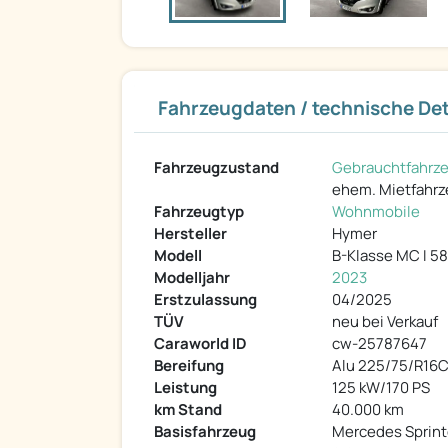
Fahrzeugdaten / technische Det
Fahrzeugzustand
Gebrauchtfahrz
ehem. Mietfahr
Fahrzeugtyp
Wohnmobile
Hersteller
Hymer
Modell
B-Klasse MC I 5
Modelljahr
2023
Erstzulassung
04/2025
TÜV
neu bei Verkauf
Caraworld ID
cw-25787647
Bereifung
Alu 225/75/R16C
Leistung
125 kW/170 PS
km Stand
40.000 km
Basisfahrzeug
Mercedes Sprint