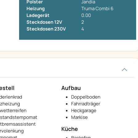
Polster
Jandia
Heizung
Truma Combi 6
Ladegerät
0.00
Steckdosen 12V
2
Steckdosen 230V
4
estell
Aufbau
derlenkrad
Doppelboden
tzheizung
Fahrradträger
lwetterreifen
Heckgarage
standstempomat
Markise
tbremsassistent
Küche
rvolenkung
mpomat
Backofen