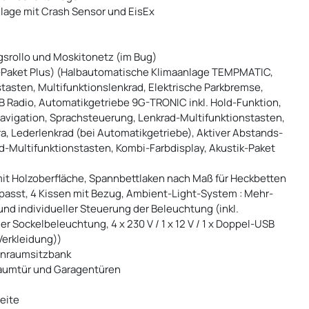
age mit Crash Sensor und EisEx
gsrollo und Moskitonetz (im Bug)
z-Paket Plus) (Halbautomatische Klimaanlage TEMPMATIC,
tasten, Multifunktionslenkrad, Elektrische Parkbremse,
B Radio, Automatikgetriebe 9G-TRONIC inkl. Hold-Funktion,
avigation, Sprachsteuerung, Lenkrad-Multifunktionstasten,
, Lederlenkrad (bei Automatikgetriebe), Aktiver Abstands-
d-Multifunktionstasten, Kombi-Farbdisplay, Akustik-Paket
t Holzoberfläche, Spannbettlaken nach Maß für Heckbetten
passt, 4 Kissen mit Bezug, Ambient-Light-System : Mehr-
d individueller Steuerung der Beleuchtung (inkl.
 Sockelbeleuchtung, 4 x 230 V / 1 x 12 V / 1 x Doppel-USB
erkleidung))
ohnraumsitzbank
raumtür und Garagentüren
eite