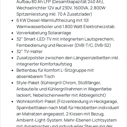
Aufbau 80 Ah LFP (Gesamtkapazität 240 Ah),
Wechselrichter 12V auf 230V, 1600VA, 2.800W
Spitzenleistung inkl. 70 A Zusatzlader)
6 KW Diesel-Warmluftheizung mit 10l
Warmwasserboiler und 1.800 Watt Elektroheizstab
Vorverkabelung Solaranlage
32" Smart-LED-TV mit integrierten Lautsprechern,
Fernbedienung und Receiver (DVB-T/C, DVB-S2)
32" TV-Halter
Zusatzpolster zwischen den Längseinzelbetten inkl.
integrierter Komfortaufstieg
Bettenbau für Komfort L-Sitzgruppe mit
absenkbarem Tisch
Style-Paket (Kühlergrill Chrom, Stoßfänger,
Anbauteile und Kühlergrillrahmen in Wagenfarbe
lackiert, Nebelscheinwerfer mit Abbiegelicht)
Wohnkomfort-Paket (Filzverkleidung in Heckgarage,
Spannbettlaken nach Maß für Heckbetten individuell
an Matratzen angepasst, 2 Kissen mit Bezug,
Ambient-Light-System: Mehr-Ebenen Lichtsystem
mit dynamischer und individueller Steuerung der