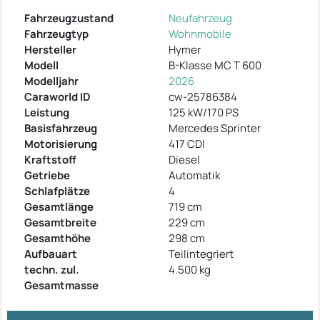
Fahrzeugzustand
Neufahrzeug
Fahrzeugtyp
Wohnmobile
Hersteller
Hymer
Modell
B-Klasse MC T 600
Modelljahr
2026
Caraworld ID
cw-25786384
Leistung
125 kW/170 PS
Basisfahrzeug
Mercedes Sprinter
Motorisierung
417 CDI
Kraftstoff
Diesel
Getriebe
Automatik
Schlafplätze
4
Gesamtlänge
719 cm
Gesamtbreite
229 cm
Gesamthöhe
298 cm
Aufbauart
Teilintegriert
techn. zul.
4.500 kg
Gesamtmasse