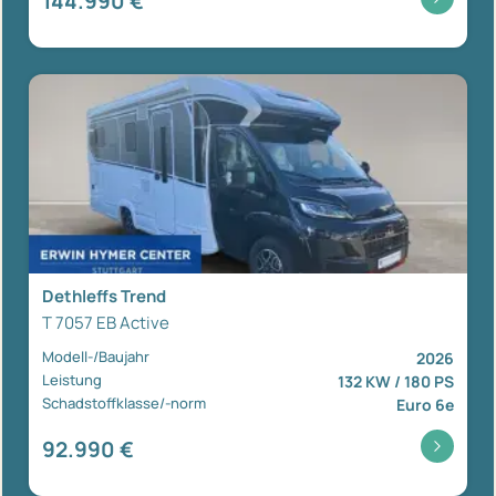
144.990 €
Dethleffs Trend
T 7057 EB Active
Modell-/Baujahr
2026
Leistung
132 KW / 180 PS
Schadstoffklasse/-norm
Euro 6e
92.990 €