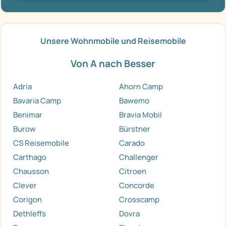
Unsere Wohnmobile und Reisemobile
Von A nach Besser
Adria
Ahorn Camp
Bavaria Camp
Bawemo
Benimar
Bravia Mobil
Burow
Bürstner
CS Reisemobile
Carado
Carthago
Challenger
Chausson
Citroen
Clever
Concorde
Corigon
Crosscamp
Dethleffs
Dovra