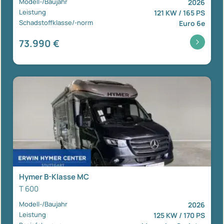
Modell-/Baujahr
2026
Leistung
121 KW / 165 PS
Schadstoffklasse/-norm
Euro 6e
73.990 €
Hymer B-Klasse MC
T 600
Modell-/Baujahr
2026
Leistung
125 KW / 170 PS