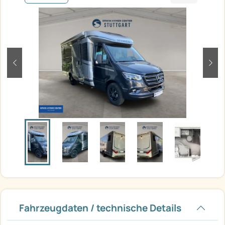
zurück
weit
Fahrzeugdaten / technische Details