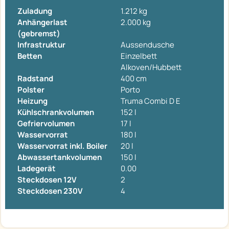
Zuladung
1.212 kg
Anhängerlast
2.000 kg
(gebremst)
Infrastruktur
Aussendusche
Betten
Einzelbett
Alkoven/Hubbett
Radstand
400 cm
Polster
Porto
Heizung
Truma Combi D E
Kühlschrankvolumen
152 l
Gefriervolumen
17 l
Wasservorrat
180 l
Wasservorrat inkl. Boiler
20 l
Abwassertankvolumen
150 l
Ladegerät
0.00
Steckdosen 12V
2
Steckdosen 230V
4