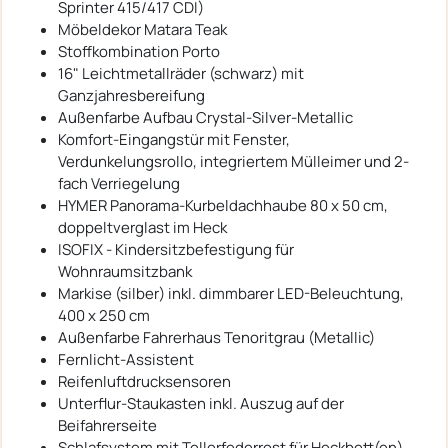
Sprinter 415/417 CDI)
Möbeldekor Matara Teak
Stoffkombination Porto
16" Leichtmetallräder (schwarz) mit
Ganzjahresbereifung
Außenfarbe Aufbau Crystal-Silver-Metallic
Komfort-Eingangstür mit Fenster,
Verdunkelungsrollo, integriertem Mülleimer und 2-
fach Verriegelung
HYMER Panorama-Kurbeldachhaube 80 x 50 cm,
doppeltverglast im Heck
ISOFIX - Kindersitzbefestigung für
Wohnraumsitzbank
Markise (silber) inkl. dimmbarer LED-Beleuchtung,
400 x 250 cm
Außenfarbe Fahrerhaus Tenoritgrau (Metallic)
Fernlicht-Assistent
Reifenluftdrucksensoren
Unterflur-Staukasten inkl. Auszug auf der
Beifahrerseite
Schlafsystem mit Tellerfederrost für Heckbett(en)