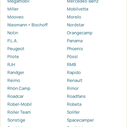
Megamobil
Mercedes-Benz
Miller
Mobilvetta
Mooveo
Morelo
Niesmann + Bischoff
Nordstar
Notin
Orangecamp
P.L.A.
Panama
Peugeot
Phoenix
Pilote
Pössl
RJH
RMB
Randger
Rapido
Reimo
Renault
Rhön Camp
Rimor
Roadcar
Roadfans
Robel-Mobil
Robeta
Roller Team
Solifer
Sonstige
Spacecamper