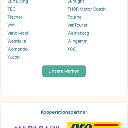
Sun Living
Sunlight
TEC
THOR Motor Coach
Tischer
Tourne
VW
VanTourer
Vario Mobil
Weinsberg
Westfalia
Wingamm
Womondo
XGO
Yucon
Unsere Marken
Kooperationspartner