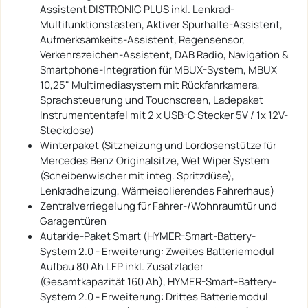
Assistent DISTRONIC PLUS inkl. Lenkrad-
Multifunktionstasten, Aktiver Spurhalte-Assistent,
Aufmerksamkeits-Assistent, Regensensor,
Verkehrszeichen-Assistent, DAB Radio, Navigation &
Smartphone-Integration für MBUX-System, MBUX
10,25" Multimediasystem mit Rückfahrkamera,
Sprachsteuerung und Touchscreen, Ladepaket
Instrumententafel mit 2 x USB-C Stecker 5V / 1x 12V-
Steckdose)
Winterpaket (Sitzheizung und Lordosenstütze für
Mercedes Benz Originalsitze, Wet Wiper System
(Scheibenwischer mit integ. Spritzdüse),
Lenkradheizung, Wärmeisolierendes Fahrerhaus)
Zentralverriegelung für Fahrer-/Wohnraumtür und
Garagentüren
Autarkie-Paket Smart (HYMER-Smart-Battery-
System 2.0 - Erweiterung: Zweites Batteriemodul
Aufbau 80 Ah LFP inkl. Zusatzlader
(Gesamtkapazität 160 Ah), HYMER-Smart-Battery-
System 2.0 - Erweiterung: Drittes Batteriemodul