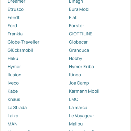
Dreamer
Elnagh
Etrusco
Eura Mobil
Fendt
Fiat
Ford
Forster
Frankia
GIOTTILINE
Globe-Traveller
Globecar
Glücksmobil
Granduca
Heku
Hobby
Hymer
Hymer Eriba
Ilusion
Itineo
Iveco
Joa Camp
Kabe
Karmann Mobil
Knaus
LMC
La Strada
La marca
Laika
Le Voyageur
MAN
Malibu