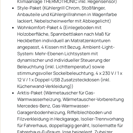
Klimaanlage THERMOTRONIC inkl. Regensensor)
Style-Paket (Kühlergrill Chrom, Stoßfänger,
Anbauteile und Kühlergrillrahmen in Wagenfarbe
lackiert, Nebelscheinwerfer mit Abbiegelicht)
Wohnkomfort-Paket 4 (Einlegeboden mit
Holzoberfläche, Spannbettlaken nach Maß für
Heckbetten individuell an Matratzenkonturen
angepasst, 4 Kissen mit Bezug, Ambient-Light-
System: Mehr-Ebenen Lichtsystem mit
dynamischer und individueller Steuerung der
Beleuchtung (inkl. Lichttemperatur) sowie
stimmungsvoller Sockelbeleuchtung, 4 x 230 V / 1 x
12 V / 1 x Doppel-USB Zusatzsteckdosen (inkl.
Küchenwand-Verkleidung))
Arktis-Paket (Wärmetauscher für Gas-
Warmwasserheizung, Wärmetauscher-Vorbereitung
Mercedes-Benz, Gas-Warmwasser-
Garagenbodenheizung, Riffelblechboden und
Filzverkleidung in Heckgarage, Isolier-Trennvorhang
für Fahrerhaus, doppellagig genäht, Isoliermatte für
Fahrerhaus-Fußraum, lose beigelegt, Zuheizer