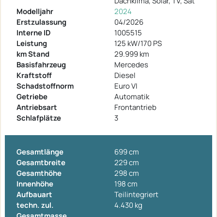
Dachklima, Solar, TV, Sat
Modelljahr
2024
Erstzulassung
04/2026
Interne ID
1005515
Leistung
125 kW/170 PS
km Stand
29.999 km
Basisfahrzeug
Mercedes
Kraftstoff
Diesel
Schadstoffnorm
Euro VI
Getriebe
Automatik
Antriebsart
Frontantrieb
Schlafplätze
3
Gesamtlänge
699 cm
Gesamtbreite
229 cm
Gesamthöhe
298 cm
Innenhöhe
198 cm
Aufbauart
Teilintegriert
techn. zul.
4.430 kg
Gesamtmasse