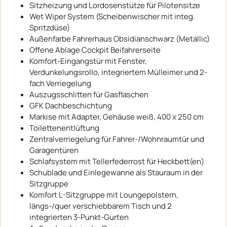
Sitzheizung und Lordosenstütze für Pilotensitze
Wet Wiper System (Scheibenwischer mit integ.
Spritzdüse)
Außenfarbe Fahrerhaus Obsidianschwarz (Metallic)
Offene Ablage Cockpit Beifahrerseite
Komfort-Eingangstür mit Fenster,
Verdunkelungsrollo, integriertem Mülleimer und 2-
fach Verriegelung
Auszugsschlitten für Gasflaschen
GFK Dachbeschichtung
Markise mit Adapter, Gehäuse weiß, 400 x 250 cm
Toilettenentlüftung
Zentralverriegelung für Fahrer-/Wohnraumtür und
Garagentüren
Schlafsystem mit Tellerfederrost für Heckbett(en)
Schublade und Einlegewanne als Stauraum in der
Sitzgruppe
Komfort L-Sitzgruppe mit Loungepolstern,
längs-/quer verschiebbarem Tisch und 2
integrierten 3-Punkt-Gurten