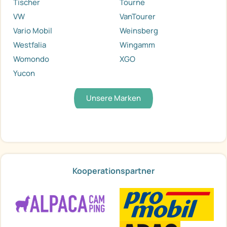
Tischer
Tourne
VW
VanTourer
Vario Mobil
Weinsberg
Westfalia
Wingamm
Womondo
XGO
Yucon
Unsere Marken
Kooperationspartner