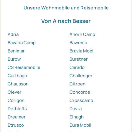
Unsere Wohnmobile und Reisemobile
Von A nach Besser
Adria
Ahorn Camp
Bavaria Camp
Bawemo
Benimar
Bravia Mobil
Burow
Bürstner
CS Reisemobile
Carado
Carthago
Challenger
Chausson
Citroen
Clever
Concorde
Corigon
Crosscamp
Dethleffs
Dovra
Dreamer
Elnagh
Etrusco
Eura Mobil