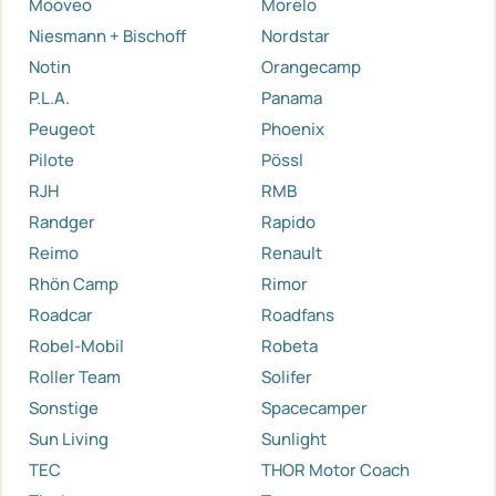
Mooveo
Morelo
Niesmann + Bischoff
Nordstar
Notin
Orangecamp
P.L.A.
Panama
Peugeot
Phoenix
Pilote
Pössl
RJH
RMB
Randger
Rapido
Reimo
Renault
Rhön Camp
Rimor
Roadcar
Roadfans
Robel-Mobil
Robeta
Roller Team
Solifer
Sonstige
Spacecamper
Sun Living
Sunlight
TEC
THOR Motor Coach