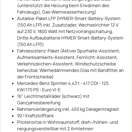
(unterstützt die Heizung beim Erwärmen des
Fahrzeugs), Gas-Warmwasserheizung)
Autarkie-Paket LFP (HYMER-Smart-Battery-System
(150 Ah LFP) inkl. Zusatzlader, Wechselrichter 12 V
auf 230 V, 1800 Watt mit Netzvorrangschaltung,
Dritte Aufbaubatterie HYMER-Smart-Battery-System
(150 Ah LFP))
Fahrassistenz-Paket (Aktiver Spurhalte-Assistent,
Aufmerksamkeits-Assistent, Fernlicht-Assistent,
Verkehrszeichen-Assistent, Windschutzscheibe
beheizbar, Wärmedämmendes Glas mit Bandfilter an
der Frontscheibe)
Mercedes-Benz Sprinter 4,43 t - 417 CDI - 125
KW/170 PS - Euro VI-E
16" Leichtmetallräder (schwarz) mit
Ganzjahresbereifung
Rahmenverlängerung inkl. 450 kg Garagentraglast
92 l Kraftstofftank
Pilotensitze in Wohnraumstoff, dreh-/höhen- und
neigungsverstellbar mit 2 Armlehnen