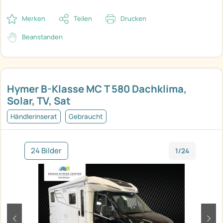
Merken
Teilen
Drucken
Beanstanden
Hymer B-Klasse MC T 580 Dachklima,
Solar, TV, Sat
Händlerinserat
Gebraucht
24 Bilder
1/24
zurück
weit