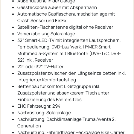
Außendusche in der Garage
Gassteckdose außen mit Absperrhahn
Automatische Gasflaschenumschaltanlage mit
Crash Sensor und EisEx
Satelliten-Flachantenne digital ohne Receiver
Vorverkabelung Solaranlage
32" Smart-LED-TV mit integrierten Lautsprechern,
Fernbedienung, DVD-Laufwerk, HYMER Smart-
Multimedia-System mit Bluetooth (DVB-T/C, DVB-
S2) inkl. Receiver
22" oder 32" TV-Halter
Zusatzpolster zwischen den Längseinzelbetten inkl.
integrierter Komfortaufstieg
Bettenbau für Komfort L-Sitzgruppe inkl.
Zusatzpolster und absenkbarem Tisch unter
Einbeziehung des Fahrersitzes
EHC Fahrzeugnr. 294
Nachrüstung: Solaranlage
Nachrüstung: Dachklimaanlage Truma Aventa 2.
Generation
Nachrüstung: Fahrradträger Heckgarage Bike Carrier