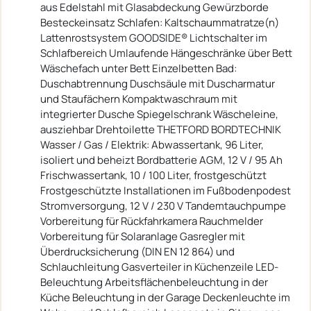
aus Edelstahl mit Glasabdeckung Gewürzborde
Besteckeinsatz Schlafen: Kaltschaummatratze(n)
Lattenrostsystem GOODSIDE® Lichtschalter im
Schlafbereich Umlaufende Hängeschränke über Bett
Wäschefach unter Bett Einzelbetten Bad:
Duschabtrennung Duschsäule mit Duscharmatur
und Staufächern Kompaktwaschraum mit
integrierter Dusche Spiegelschrank Wäscheleine,
ausziehbar Drehtoilette THETFORD BORDTECHNIK
Wasser / Gas / Elektrik: Abwassertank, 96 Liter,
isoliert und beheizt Bordbatterie AGM, 12 V / 95 Ah
Frischwassertank, 10 / 100 Liter, frostgeschützt
Frostgeschützte Installationen im Fußbodenpodest
Stromversorgung, 12 V / 230 V Tandemtauchpumpe
Vorbereitung für Rückfahrkamera Rauchmelder
Vorbereitung für Solaranlage Gasregler mit
Überdrucksicherung (DIN EN 12 864) und
Schlauchleitung Gasverteiler in Küchenzeile LED-
Beleuchtung Arbeitsflächenbeleuchtung in der
Küche Beleuchtung in der Garage Deckenleuchte im