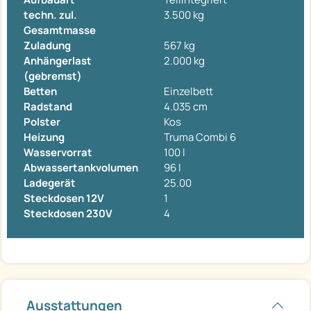
techn. zul.
3.500 kg
Gesamtmasse
Zuladung
567 kg
Anhängerlast
2.000 kg
(gebremst)
Betten
Einzelbett
Radstand
4.035 cm
Polster
Kos
Heizung
Truma Combi 6
Wasservorrat
100 l
Abwassertankvolumen
96 l
Ladegerät
25.00
Steckdosen 12V
1
Steckdosen 230V
4
Ausstattungen