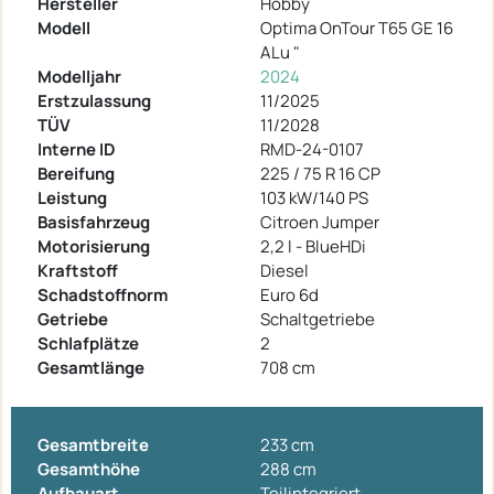
Hersteller
Hobby
Modell
Optima OnTour T65 GE 16
ALu "
Modelljahr
2024
Erstzulassung
11/2025
TÜV
11/2028
Interne ID
RMD-24-0107
Bereifung
225 / 75 R 16 CP
Leistung
103 kW/140 PS
Basisfahrzeug
Citroen Jumper
Motorisierung
2,2 l - BlueHDi
Kraftstoff
Diesel
Schadstoffnorm
Euro 6d
Getriebe
Schaltgetriebe
Schlafplätze
2
Gesamtlänge
708 cm
Gesamtbreite
233 cm
Gesamthöhe
288 cm
Aufbauart
Teilintegriert