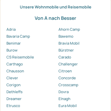
Unsere Wohnmobile und Reisemobile
Von A nach Besser
Adria
Ahorn Camp
Bavaria Camp
Bawemo
Benimar
Bravia Mobil
Burow
Bürstner
CS Reisemobile
Carado
Carthago
Challenger
Chausson
Citroen
Clever
Concorde
Corigon
Crosscamp
Dethleffs
Dovra
Dreamer
Elnagh
Etrusco
Eura Mobil