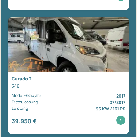
Carado T
348
Modell-/Baujahr
2017
Erstzulassung
07/2017
Leistung
96 KW / 131 PS
39.950 €