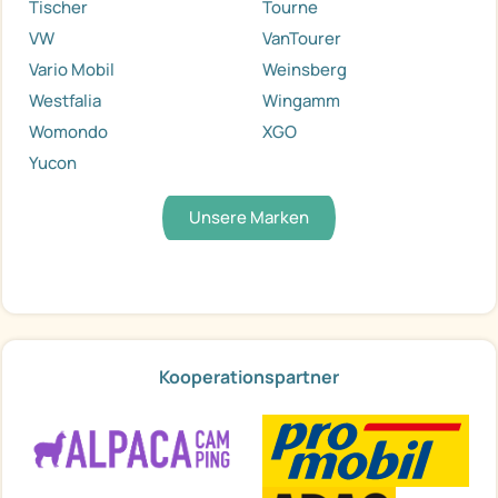
Tischer
Tourne
VW
VanTourer
Vario Mobil
Weinsberg
Westfalia
Wingamm
Womondo
XGO
Yucon
Unsere Marken
Kooperationspartner