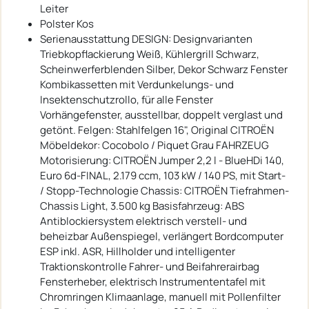
Leiter
Polster Kos
Serienausstattung DESIGN: Designvarianten
Triebkopflackierung Weiß, Kühlergrill Schwarz,
Scheinwerferblenden Silber, Dekor Schwarz Fenster
Kombikassetten mit Verdunkelungs- und
Insektenschutzrollo, für alle Fenster
Vorhängefenster, ausstellbar, doppelt verglast und
getönt. Felgen: Stahlfelgen 16", Original CITROËN
Möbeldekor: Cocobolo / Piquet Grau FAHRZEUG
Motorisierung: CITROËN Jumper 2,2 l - BlueHDi 140,
Euro 6d-FINAL, 2.179 ccm, 103 kW / 140 PS, mit Start-
/ Stopp-Technologie Chassis: CITROËN Tiefrahmen-
Chassis Light, 3.500 kg Basisfahrzeug: ABS
Antiblockiersystem elektrisch verstell- und
beheizbar Außenspiegel, verlängert Bordcomputer
ESP inkl. ASR, Hillholder und intelligenter
Traktionskontrolle Fahrer- und Beifahrerairbag
Fensterheber, elektrisch Instrumententafel mit
Chromringen Klimaanlage, manuell mit Pollenfilter