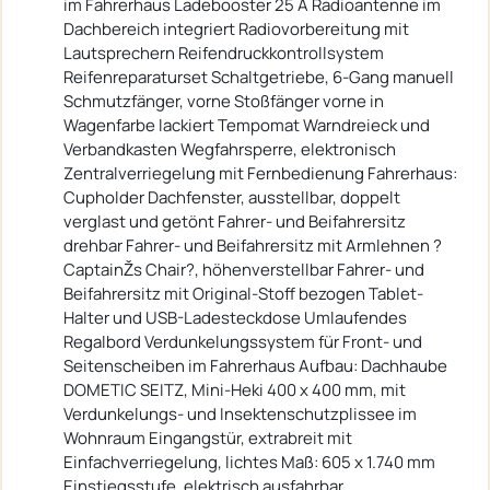
im Fahrerhaus Ladebooster 25 A Radioantenne im
Dachbereich integriert Radiovorbereitung mit
Lautsprechern Reifendruckkontrollsystem
Reifenreparaturset Schaltgetriebe, 6-Gang manuell
Schmutzfänger, vorne Stoßfänger vorne in
Wagenfarbe lackiert Tempomat Warndreieck und
Verbandkasten Wegfahrsperre, elektronisch
Zentralverriegelung mit Fernbedienung Fahrerhaus:
Cupholder Dachfenster, ausstellbar, doppelt
verglast und getönt Fahrer- und Beifahrersitz
drehbar Fahrer- und Beifahrersitz mit Armlehnen ?
CaptainŽs Chair?, höhenverstellbar Fahrer- und
Beifahrersitz mit Original-Stoff bezogen Tablet-
Halter und USB-Ladesteckdose Umlaufendes
Regalbord Verdunkelungssystem für Front- und
Seitenscheiben im Fahrerhaus Aufbau: Dachhaube
DOMETIC SEITZ, Mini-Heki 400 x 400 mm, mit
Verdunkelungs- und Insektenschutzplissee im
Wohnraum Eingangstür, extrabreit mit
Einfachverriegelung, lichtes Maß: 605 x 1.740 mm
Einstiegsstufe, elektrisch ausfahrbar