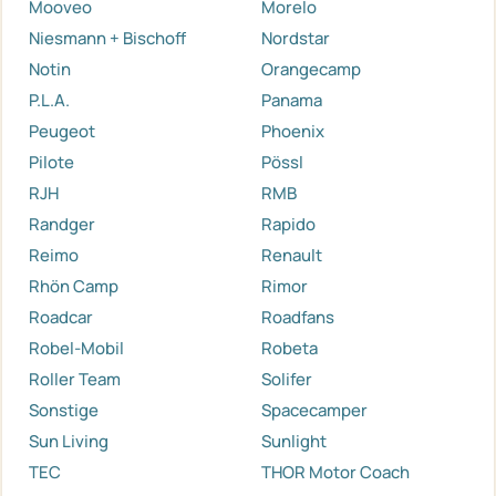
Mooveo
Morelo
Niesmann + Bischoff
Nordstar
Notin
Orangecamp
P.L.A.
Panama
Peugeot
Phoenix
Pilote
Pössl
RJH
RMB
Randger
Rapido
Reimo
Renault
Rhön Camp
Rimor
Roadcar
Roadfans
Robel-Mobil
Robeta
Roller Team
Solifer
Sonstige
Spacecamper
Sun Living
Sunlight
TEC
THOR Motor Coach