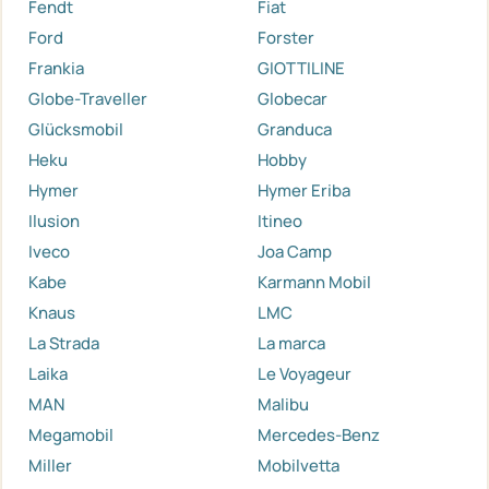
Fendt
Fiat
Ford
Forster
Frankia
GIOTTILINE
Globe-Traveller
Globecar
Glücksmobil
Granduca
Heku
Hobby
Hymer
Hymer Eriba
Ilusion
Itineo
Iveco
Joa Camp
Kabe
Karmann Mobil
Knaus
LMC
La Strada
La marca
Laika
Le Voyageur
MAN
Malibu
Megamobil
Mercedes-Benz
Miller
Mobilvetta