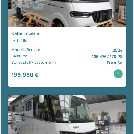
Kabe Imperial
i910 QB
Modell-/Baujahr
2024
Leistung
125 KW / 170 PS
Schadstoffklasse/-norm
Euro 6d
199.950 €