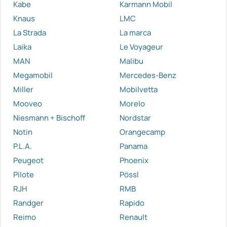
Kabe
Karmann Mobil
Knaus
LMC
La Strada
La marca
Laika
Le Voyageur
MAN
Malibu
Megamobil
Mercedes-Benz
Miller
Mobilvetta
Mooveo
Morelo
Niesmann + Bischoff
Nordstar
Notin
Orangecamp
P.L.A.
Panama
Peugeot
Phoenix
Pilote
Pössl
RJH
RMB
Randger
Rapido
Reimo
Renault