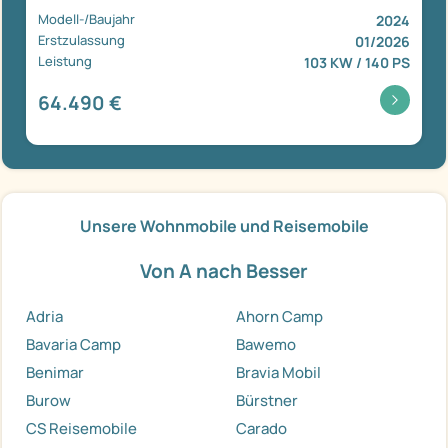
Modell-/Baujahr
2024
Erstzulassung
01/2026
Leistung
103 KW / 140 PS
64.490 €
Unsere Wohnmobile und Reisemobile
Von A nach Besser
Adria
Ahorn Camp
Bavaria Camp
Bawemo
Benimar
Bravia Mobil
Burow
Bürstner
CS Reisemobile
Carado