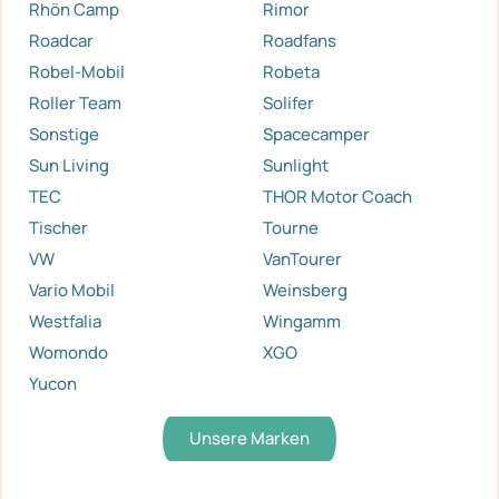
Rhön Camp
Rimor
Roadcar
Roadfans
Robel-Mobil
Robeta
Roller Team
Solifer
Sonstige
Spacecamper
Sun Living
Sunlight
TEC
THOR Motor Coach
Tischer
Tourne
VW
VanTourer
Vario Mobil
Weinsberg
Westfalia
Wingamm
Womondo
XGO
Yucon
Unsere Marken