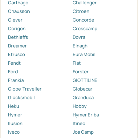
Carthago
Challenger
Chausson
Citroen
Clever
Concorde
Corigon
Crosscamp
Dethleffs
Dovra
Dreamer
Elnagh
Etrusco
Eura Mobil
Fendt
Fiat
Ford
Forster
Frankia
GIOTTILINE
Globe-Traveller
Globecar
Glücksmobil
Granduca
Heku
Hobby
Hymer
Hymer Eriba
Ilusion
Itineo
Iveco
Joa Camp