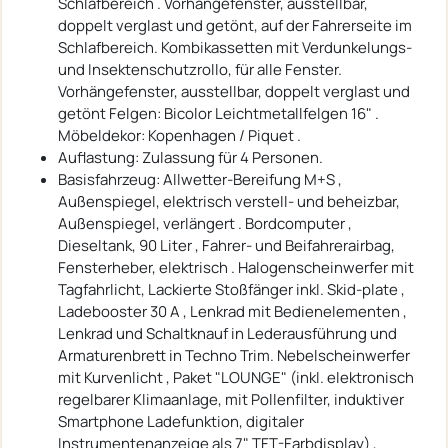
Schlafbereich . Vorhängefenster, ausstellbar,
doppelt verglast und getönt, auf der Fahrerseite im
Schlafbereich. Kombikassetten mit Verdunkelungs-
und Insektenschutzrollo, für alle Fenster.
Vorhängefenster, ausstellbar, doppelt verglast und
getönt Felgen: Bicolor Leichtmetallfelgen 16" .
Möbeldekor: Kopenhagen / Piquet .
Auflastung: Zulassung für 4 Personen.
Basisfahrzeug: Allwetter-Bereifung M+S ,
Außenspiegel, elektrisch verstell- und beheizbar,
Außenspiegel, verlängert . Bordcomputer ,
Dieseltank, 90 Liter , Fahrer- und Beifahrerairbag,
Fensterheber, elektrisch . Halogenscheinwerfer mit
Tagfahrlicht, Lackierte Stoßfänger inkl. Skid-plate ,
Ladebooster 30 A , Lenkrad mit Bedienelementen ,
Lenkrad und Schaltknauf in Lederausführung und
Armaturenbrett in Techno Trim. Nebelscheinwerfer
mit Kurvenlicht , Paket "LOUNGE" (inkl. elektronisch
regelbarer Klimaanlage, mit Pollenfilter, induktiver
Smartphone Ladefunktion, digitaler
Instrumentenanzeige als 7" TFT-Farbdisplay) ,