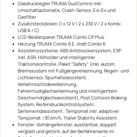
Gasdruckregler TRUMA DuoControl inkl.
Umschaltautomatik, Crash-Sensor, Eis-Ex und
Gasfilter
Zusatzsteckdosen (1 x 12 V / 2 x 230 V / 2 x Kombi
USB A / C)
LCD-Bedienpanel TRUMA Combi CP Plus
Heizung TRUMA Combi 6 E, statt Combi 6
Assistenzsysteme: ABS Antiblockiersystem, ESP
inkl. ASR, Hillholder und intelligenter
Traktionskontrolle, Paket "Safety" (inkl. autom.
Bremssystem mit Fußgängererkennung, Regen- und
Lichtsensor, Spurhalteassistent,
Verkehrsschildererkennung,
Fahrermüdigkeitserkennung und intelligentem
Geschwindigkeitsassistent), Post Collision Braking
System, Reifendruckkontrollsystem,
Seitenwindassistent , Tempomat inkl. adaptiver
Tempomat >30 km/h, Trailer Stability Assistent.
Fenster: Vorhängefenster, ausstellbar, doppelt
verglast und getönt, auf der Beifahrerseite im