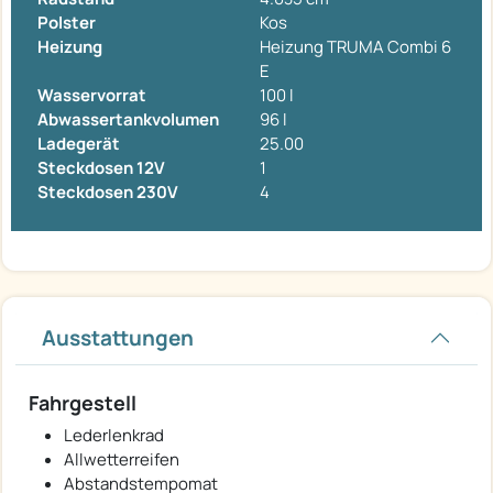
Polster
Kos
Heizung
Heizung TRUMA Combi 6
E
Wasservorrat
100 l
Abwassertankvolumen
96 l
Ladegerät
25.00
Steckdosen 12V
1
Steckdosen 230V
4
Ausstattungen
Fahrgestell
Lederlenkrad
Allwetterreifen
Abstandstempomat