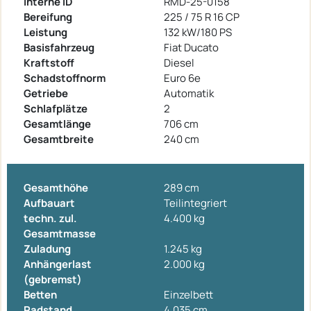
Interne ID
RMD-25-0158
Bereifung
225 / 75 R 16 CP
Leistung
132 kW/180 PS
Basisfahrzeug
Fiat Ducato
Kraftstoff
Diesel
Schadstoffnorm
Euro 6e
Getriebe
Automatik
Schlafplätze
2
Gesamtlänge
706 cm
Gesamtbreite
240 cm
Gesamthöhe
289 cm
Aufbauart
Teilintegriert
techn. zul.
4.400 kg
Gesamtmasse
Zuladung
1.245 kg
Anhängerlast
2.000 kg
(gebremst)
Betten
Einzelbett
Radstand
4.035 cm