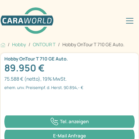
Hobby
ONTOUR T
Hobby OnTour T 710 GE Auto.
Hobby OnTour T 710 GE Auto.
89.950 €
75.588 € (netto), 19% MwSt.
ehem. unv. Preisempf. d. Herst. 90.894,- €
Tel. anzeigen
E-Mail Anfrage