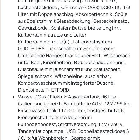
Komfortgröße mit Vollauszug und Soft-Close ,
Küchensteckdose , Kühlschrank (AES) DOMETIC, 133
Liter, mit Doppelanschlag, Absorbertechnik , Spüle
aus Edelstahl mit Glasabdeckung , Besteckeinsatz ,
Gewürzborde , Schlafen: Bettverbreiterung inkl.
Kaltschaummatratze und Leiter
Kaltschaummatratze(n) , Lattenrostsystem
GOODSIDE® , Lichtschalter im Schlafbereich ,
Umlaufende Hängeschränke über Bett , Wäschefach
unter Bett , Einzelbetten , Bad: Duschabtrennung ,
Duschsäule mit Duscharmatur und Staufächern,
Spiegelschrank , Wäscheleine, ausziehbar ,
Kompaktwaschraum mit integrierter Dusche ,
Drehtoilette THETFORD,
Wasser / Gas / Elektrik: Abwassertank, 96 Liter,
isoliert und beheizt , Bordbatterie AGM, 12 V / 95 Ah ,
Frischwassertank, 10 / 100 Liter, frostgeschützt 6,
Frostgeschützte Installationen im
Fußbodenpodest, Stromversorgung, 12 V / 230 V ,
Tandemtauchpumpe , USB-Doppelladesteckdose A
/ C, 1x für Wohnbereich , Gasregler mit