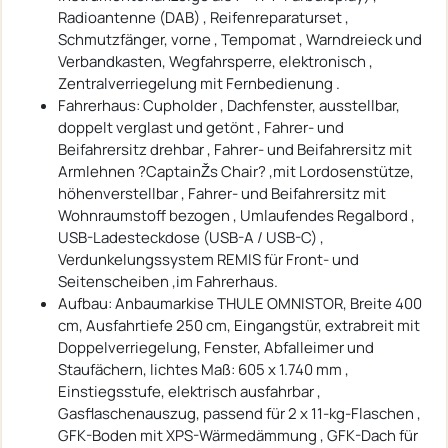
Radioantenne (DAB) , Reifenreparaturset ,
Schmutzfänger, vorne , Tempomat , Warndreieck und
Verbandkasten, Wegfahrsperre, elektronisch ,
Zentralverriegelung mit Fernbedienung .
Fahrerhaus: Cupholder , Dachfenster, ausstellbar,
doppelt verglast und getönt , Fahrer- und
Beifahrersitz drehbar , Fahrer- und Beifahrersitz mit
Armlehnen ?CaptainŽs Chair? ,mit Lordosenstütze,
höhenverstellbar , Fahrer- und Beifahrersitz mit
Wohnraumstoff bezogen , Umlaufendes Regalbord ,
USB-Ladesteckdose (USB-A / USB-C) ,
Verdunkelungssystem REMIS für Front- und
Seitenscheiben ,im Fahrerhaus.
Aufbau: Anbaumarkise THULE OMNISTOR, Breite 400
cm, Ausfahrtiefe 250 cm, Eingangstür, extrabreit mit
Doppelverriegelung, Fenster, Abfalleimer und
Staufächern, lichtes Maß: 605 x 1.740 mm ,
Einstiegsstufe, elektrisch ausfahrbar ,
Gasflaschenauszug, passend für 2 x 11-kg-Flaschen ,
GFK-Boden mit XPS-Wärmedämmung , GFK-Dach für