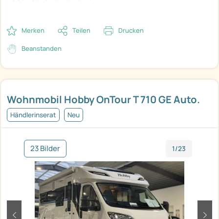
Merken
Teilen
Drucken
Beanstanden
Wohnmobil Hobby OnTour T 710 GE Auto.
Händlerinserat
Neu
23 Bilder
1/23