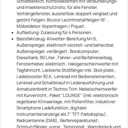
Schlafbereich. Kombikassetten mit Verdunkelungs-
und Insektenschutzrollo, für alle Fenster.
Vorhängefenster, ausstellbar, doppelt verglast und
getönt Felgen: Bicolor Leichtmetallfelgen 16" .
Möbeldekor: Kopenhagen / Piquet .
Auflastung: Zulassung für 4 Personen.
Basisfahrzeug: Allwetter-Bereifung M+S ,
Außenspiegel, elektrisch verstell- und beheizbar,
Außenspiegel, verlängert . Bordcomputer ,
Dieseltank, 90 Liter , Fahrer- und Beifahrerairbag,
Fensterheber, elektrisch . Halogenscheinwerfer mit
Tagfahrlicht, Lackierte Stoßfänger inkl. Skid-plate ,
Ladebooster 30 A , Lenkrad mit Bedienelementen ,
Lenkrad und Schaltknauf in Lederausführung und
Armaturenbrett in Techno Trim. Nebelscheinwerfer
mit Kurvenlicht , Paket "LOUNGE" (inkl. elektronisch
regelbarer Klimaanlage, mit Pollenfilter, induktiver
Smartphone Ladefunktion, digitaler
Instrumentenanzeige als 7" TFT-Farbdisplay) ,
Radioantenne (DAB) , Reifenreparaturset ,
Schmutzfänger, vorne , Tempomat , Warndreieck und