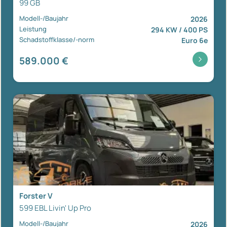
99 GB
Modell-/Baujahr
2026
Leistung
294 KW / 400 PS
Schadstoffklasse/-norm
Euro 6e
589.000 €
Forster V
599 EBL Livin' Up Pro
Modell-/Baujahr
2026