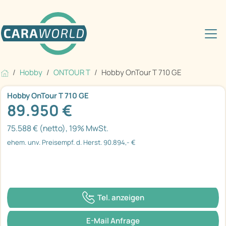
Hobby
ONTOUR T
Hobby OnTour T 710 GE
Hobby OnTour T 710 GE
89.950 €
75.588 € (netto), 19% MwSt.
ehem. unv. Preisempf. d. Herst. 90.894,- €
Tel. anzeigen
E-Mail Anfrage