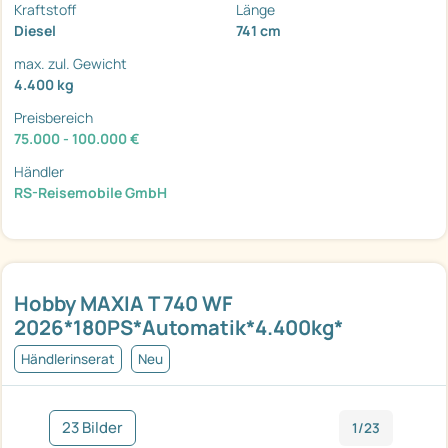
Kraftstoff
Länge
Diesel
741 cm
max. zul. Gewicht
4.400 kg
Preisbereich
75.000 - 100.000 €
Händler
RS-Reisemobile GmbH
Hobby MAXIA T 740 WF
2026*180PS*Automatik*4.400kg*
Händlerinserat
Neu
23 Bilder
1/23