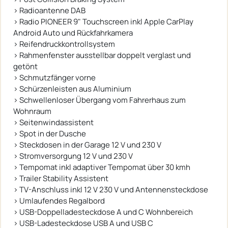
› Radioantenne DAB
› Radio PIONEER 9" Touchscreen inkl Apple CarPlay
Android Auto und Rückfahrkamera
› Reifendruckkontrollsystem
› Rahmenfenster ausstellbar doppelt verglast und
getönt
› Schmutzfänger vorne
› Schürzenleisten aus Aluminium
› Schwellenloser Übergang vom Fahrerhaus zum
Wohnraum
› Seitenwindassistent
› Spot in der Dusche
› Steckdosen in der Garage 12 V und 230 V
› Stromversorgung 12 V und 230 V
› Tempomat inkl adaptiver Tempomat über 30 kmh
› Trailer Stability Assistent
› TV-Anschluss inkl 12 V 230 V und Antennensteckdose
› Umlaufendes Regalbord
› USB-Doppelladesteckdose A und C Wohnbereich
› USB-Ladesteckdose USB A und USB C