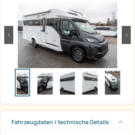
zurück
weit
Fahrzeugdaten / technische Details