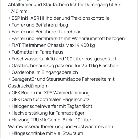
Abfalleimer und Staufächern lichter Durchgang 605 x
1.740 mm
› ESP inkl. ASR Hillholder und Traktionskontrolle
› Fahrer und Beifahrerairbag
› Fahrer und Beifahrersitz drehbar
› Fahrer und Beifahrersitz mit Wohnraumstoff bezogen
› FIAT Tiefrahmen Chassis Maxi 4.400 kg
› Fußmatte im Fahrerhaus
› Frischwassertank 10 und 100 Liter frostgeschützt
› Gasflaschenauszug passend für 2 x 11 kg Flaschen
› Garderobe im Eingangsbereich
› Garagentür und Stauraumklappe Fahrerseite mit
Gasdruckdämpfern
› GFK Boden mit XPS Wärmedämmung
› GFK Dach für optimalen Hagelschutz
› Halogenscheinwerfer mit Tagfahrlicht
› Heckverstärkung für Fahrradträger
› Heizung TRUMA Combi 6 inkl. 10 Liter
Warmwasseraufbereitung und Frostwächterventil
› Hängeschränke mit viel Stauraum