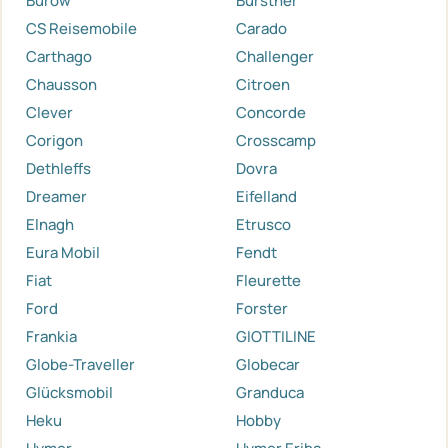
Burow
Bürstner
CS Reisemobile
Carado
Carthago
Challenger
Chausson
Citroen
Clever
Concorde
Corigon
Crosscamp
Dethleffs
Dovra
Dreamer
Eifelland
Elnagh
Etrusco
Eura Mobil
Fendt
Fiat
Fleurette
Ford
Forster
Frankia
GIOTTILINE
Globe-Traveller
Globecar
Glücksmobil
Granduca
Heku
Hobby