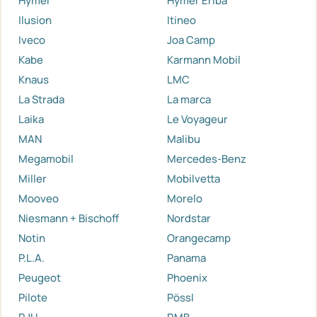
Hymer
Hymer Eriba
Ilusion
Itineo
Iveco
Joa Camp
Kabe
Karmann Mobil
Knaus
LMC
La Strada
La marca
Laika
Le Voyageur
MAN
Malibu
Megamobil
Mercedes-Benz
Miller
Mobilvetta
Mooveo
Morelo
Niesmann + Bischoff
Nordstar
Notin
Orangecamp
P.L.A.
Panama
Peugeot
Phoenix
Pilote
Pössl