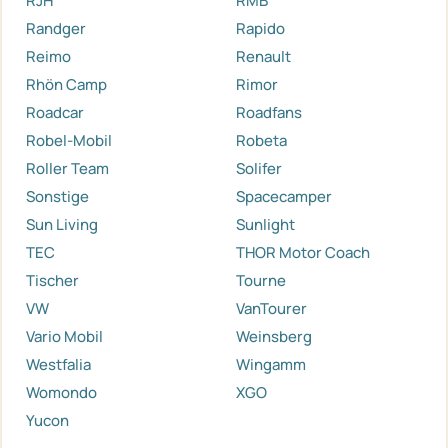
RJH
RMB
Randger
Rapido
Reimo
Renault
Rhön Camp
Rimor
Roadcar
Roadfans
Robel-Mobil
Robeta
Roller Team
Solifer
Sonstige
Spacecamper
Sun Living
Sunlight
TEC
THOR Motor Coach
Tischer
Tourne
VW
VanTourer
Vario Mobil
Weinsberg
Westfalia
Wingamm
Womondo
XGO
Yucon