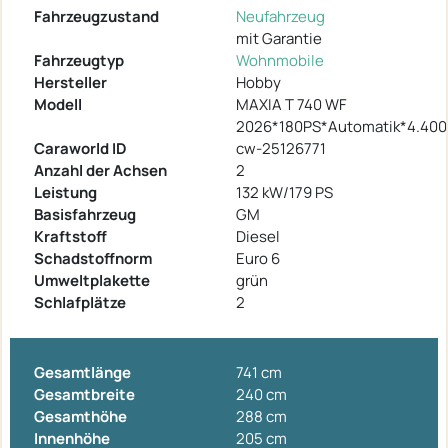
Fahrzeugzustand
Neufahrzeug
mit Garantie
Fahrzeugtyp
Wohnmobile
Hersteller
Hobby
Modell
MAXIA T 740 WF
2026*180PS*Automatik*4.400
Caraworld ID
cw-25126771
Anzahl der Achsen
2
Leistung
132 kW/179 PS
Basisfahrzeug
GM
Kraftstoff
Diesel
Schadstoffnorm
Euro 6
Umweltplakette
grün
Schlafplätze
2
Gesamtlänge
741 cm
Gesamtbreite
240 cm
Gesamthöhe
288 cm
Innenhöhe
205 cm