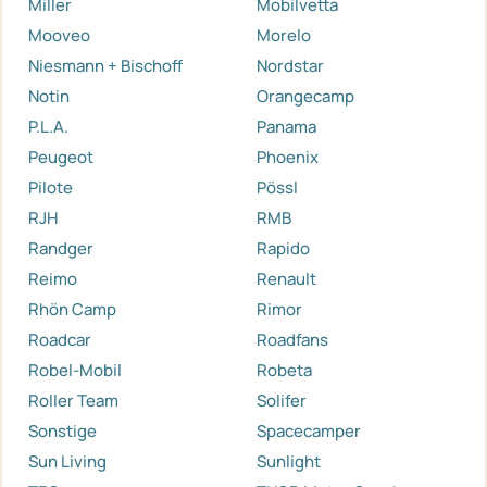
Miller
Mobilvetta
Mooveo
Morelo
Niesmann + Bischoff
Nordstar
Notin
Orangecamp
P.L.A.
Panama
Peugeot
Phoenix
Pilote
Pössl
RJH
RMB
Randger
Rapido
Reimo
Renault
Rhön Camp
Rimor
Roadcar
Roadfans
Robel-Mobil
Robeta
Roller Team
Solifer
Sonstige
Spacecamper
Sun Living
Sunlight