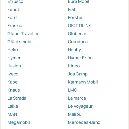
Etrusco
Eura Mobil
Fendt
Fiat
Ford
Forster
Frankia
GIOTTILINE
Globe-Traveller
Globecar
Glücksmobil
Granduca
Heku
Hobby
Hymer
Hymer Eriba
Ilusion
Itineo
Iveco
Joa Camp
Kabe
Karmann Mobil
Knaus
LMC
La Strada
La marca
Laika
Le Voyageur
MAN
Malibu
Megamobil
Mercedes-Benz