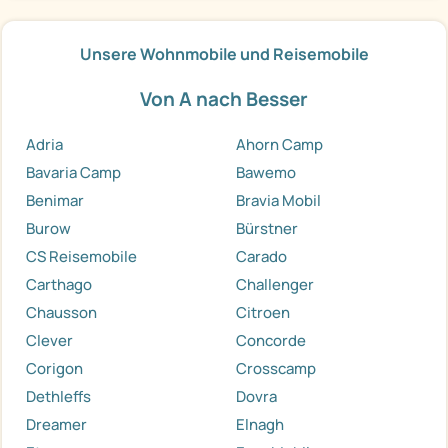
Unsere Wohnmobile und Reisemobile
Von A nach Besser
Adria
Ahorn Camp
Bavaria Camp
Bawemo
Benimar
Bravia Mobil
Burow
Bürstner
CS Reisemobile
Carado
Carthago
Challenger
Chausson
Citroen
Clever
Concorde
Corigon
Crosscamp
Dethleffs
Dovra
Dreamer
Elnagh