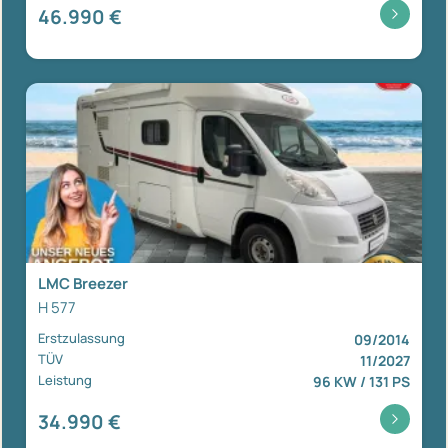
46.990 €
LMC Breezer
H 577
Erstzulassung
09/2014
TÜV
11/2027
Leistung
96 KW / 131 PS
34.990 €