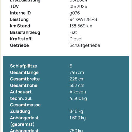
TÜV
05/2026
Interne ID
g076
Leistung
94 kW/128 PS
km Stand
138.569 km
Basisfahrzeug
Fiat
Kraftstoff
Diesel
Getriebe
Schaltgetriebe
Schlafplätze
6
Gesamtlänge
746 cm
Gesamtbreite
228 cm
Gesamthöhe
302 cm
Aufbauart
Alkoven
techn. zul.
4.500 kg
Gesamtmasse
Zuladung
840 kg
Anhängerlast
1.600 kg
(gebremst)
Anhängerlast
750 kg