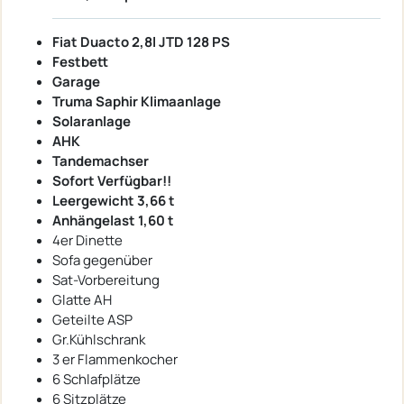
Fiat Duacto 2,8l JTD 128 PS
Festbett
Garage
Truma Saphir Klimaanlage
Solaranlage
AHK
Tandemachser
Sofort Verfügbar!!
Leergewicht 3,66 t
Anhängelast 1,60 t
4er Dinette
Sofa gegenüber
Sat-Vorbereitung
Glatte AH
Geteilte ASP
Gr.Kühlschrank
3 er Flammenkocher
6 Schlafplätze
6 Sitzplätze