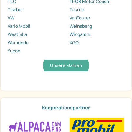
TEC
THOR Motor Coach
Tischer
Tourne
VW
VanTourer
Vario Mobil
Weinsberg
Westfalia
Wingamm
Womondo
XGO
Yucon
Unsere Marken
Kooperationspartner