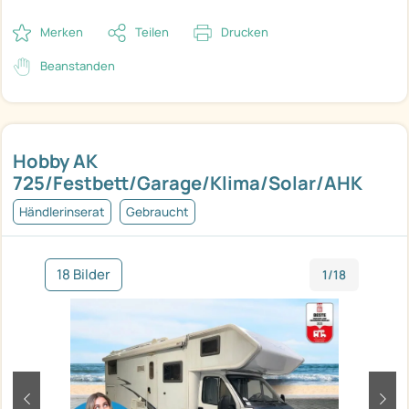
Merken
Teilen
Drucken
Beanstanden
Hobby AK
725/Festbett/Garage/Klima/Solar/AHK
Händlerinserat
Gebraucht
18 Bilder
1/18
zurück
weit