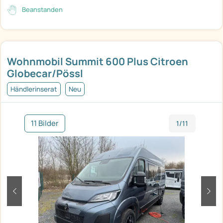
Beanstanden
Wohnmobil Summit 600 Plus Citroen
Globecar/Pössl
Händlerinserat
Neu
11 Bilder
1/11
zurück
weit