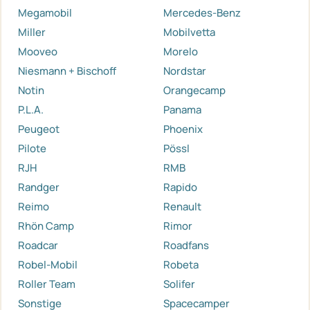
Megamobil
Mercedes-Benz
Miller
Mobilvetta
Mooveo
Morelo
Niesmann + Bischoff
Nordstar
Notin
Orangecamp
P.L.A.
Panama
Peugeot
Phoenix
Pilote
Pössl
RJH
RMB
Randger
Rapido
Reimo
Renault
Rhön Camp
Rimor
Roadcar
Roadfans
Robel-Mobil
Robeta
Roller Team
Solifer
Sonstige
Spacecamper