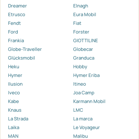
Dreamer
Elnagh
Etrusco
Eura Mobil
Fendt
Fiat
Ford
Forster
Frankia
GIOTTILINE
Globe-Traveller
Globecar
Glücksmobil
Granduca
Heku
Hobby
Hymer
Hymer Eriba
Ilusion
Itineo
Iveco
Joa Camp
Kabe
Karmann Mobil
Knaus
LMC
La Strada
La marca
Laika
Le Voyageur
MAN
Malibu