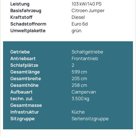
Leistung
103 kW/140 PS
Basisfahrzeug
Citroen Jumper
Kraftstoff
Diesel
Schadstoffnorm
Euro 6d
Umweltplakette
grün
Getriebe
Schaltgetriebe
Antriebsart
Frontantrieb
Schlafplätze
2
Gesamtlänge
599 cm
Gesamtbreite
205 cm
Gesamthöhe
258 cm
Aufbauart
Campervan
techn. zul.
3.500 kg
Gesamtmasse
Infrastruktur
Küche
Sitzgruppe
Seitensitzgruppe