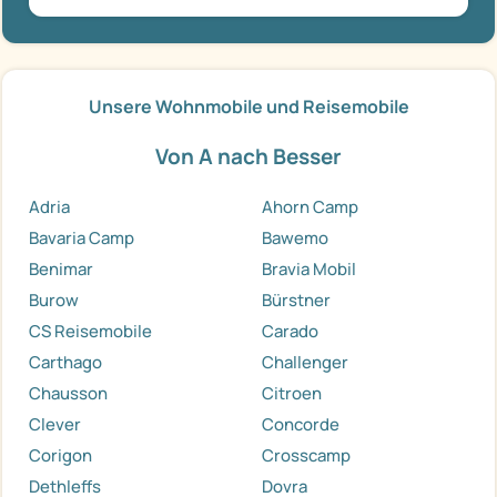
Unsere Wohnmobile und Reisemobile
Von A nach Besser
Adria
Ahorn Camp
Bavaria Camp
Bawemo
Benimar
Bravia Mobil
Burow
Bürstner
CS Reisemobile
Carado
Carthago
Challenger
Chausson
Citroen
Clever
Concorde
Corigon
Crosscamp
Dethleffs
Dovra