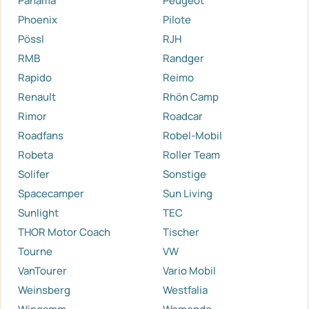
Panama
Peugeot
Phoenix
Pilote
Pössl
RJH
RMB
Randger
Rapido
Reimo
Renault
Rhön Camp
Rimor
Roadcar
Roadfans
Robel-Mobil
Robeta
Roller Team
Solifer
Sonstige
Spacecamper
Sun Living
Sunlight
TEC
THOR Motor Coach
Tischer
Tourne
VW
VanTourer
Vario Mobil
Weinsberg
Westfalia