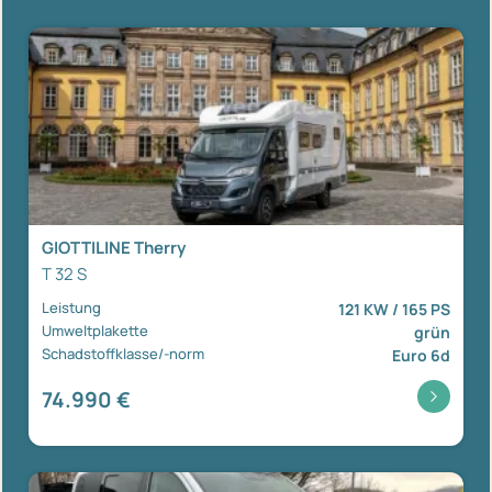
GIOTTILINE Therry
T 32 S
Leistung
121 KW / 165 PS
Umweltplakette
grün
Schadstoffklasse/-norm
Euro 6d
74.990 €