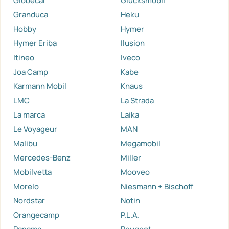
Globecar
Glücksmobil
Granduca
Heku
Hobby
Hymer
Hymer Eriba
Ilusion
Itineo
Iveco
Joa Camp
Kabe
Karmann Mobil
Knaus
LMC
La Strada
La marca
Laika
Le Voyageur
MAN
Malibu
Megamobil
Mercedes-Benz
Miller
Mobilvetta
Mooveo
Morelo
Niesmann + Bischoff
Nordstar
Notin
Orangecamp
P.L.A.