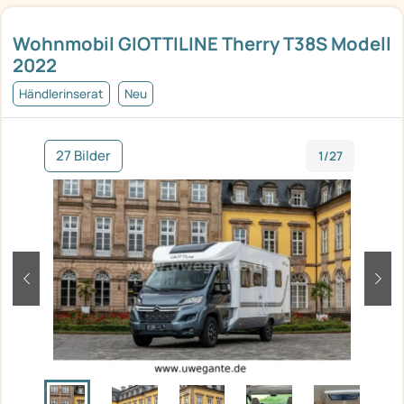
Wohnmobil GIOTTILINE Therry T38S Modell
2022
Händlerinserat
Neu
27 Bilder
1/27
zurück
weit