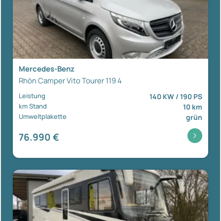
Mercedes-Benz
Rhön Camper Vito Tourer 119 4
Leistung
140 KW / 190 PS
km Stand
10 km
Umweltplakette
grün
76.990 €