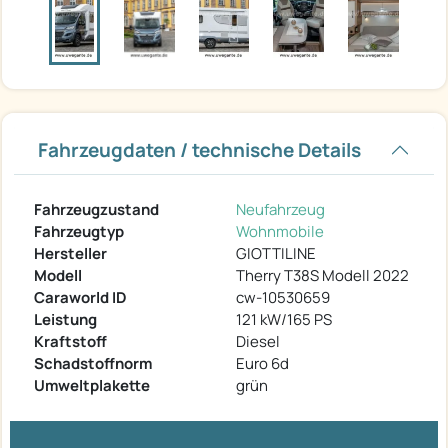
Fahrzeugdaten / technische Details
Fahrzeugzustand
Neufahrzeug
Fahrzeugtyp
Wohnmobile
Hersteller
GIOTTILINE
Modell
Therry T38S Modell 2022
Caraworld ID
cw-10530659
Leistung
121 kW/165 PS
Kraftstoff
Diesel
Schadstoffnorm
Euro 6d
Umweltplakette
grün