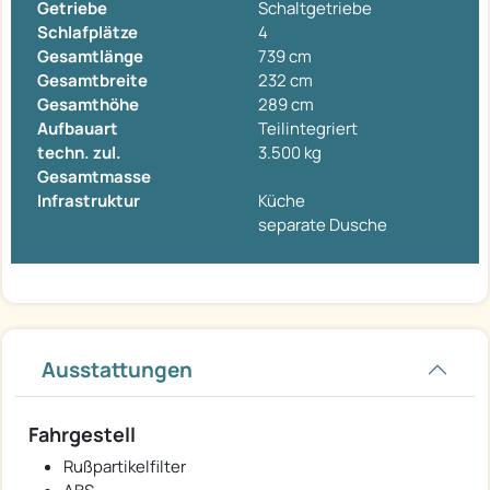
Getriebe
Schaltgetriebe
Schlafplätze
4
Gesamtlänge
739 cm
Gesamtbreite
232 cm
Gesamthöhe
289 cm
Aufbauart
Teilintegriert
techn. zul.
3.500 kg
Gesamtmasse
Infrastruktur
Küche
separate Dusche
Ausstattungen
Fahrgestell
Rußpartikelfilter