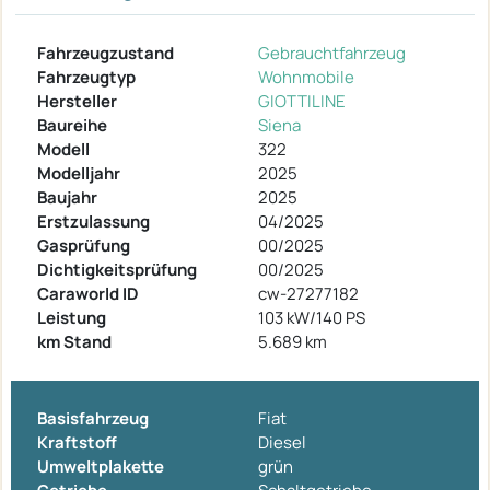
Fahrzeugzustand
Gebrauchtfahrzeug
Fahrzeugtyp
Wohnmobile
Hersteller
GIOTTILINE
Baureihe
Siena
Modell
322
Modelljahr
2025
Baujahr
2025
Erstzulassung
04/2025
Gasprüfung
00/2025
Dichtigkeitsprüfung
00/2025
Caraworld ID
cw-27277182
Leistung
103 kW/140 PS
km Stand
5.689 km
Basisfahrzeug
Fiat
Kraftstoff
Diesel
Umweltplakette
grün