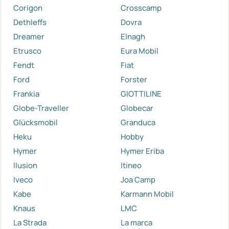
Corigon
Crosscamp
Dethleffs
Dovra
Dreamer
Elnagh
Etrusco
Eura Mobil
Fendt
Fiat
Ford
Forster
Frankia
GIOTTILINE
Globe-Traveller
Globecar
Glücksmobil
Granduca
Heku
Hobby
Hymer
Hymer Eriba
Ilusion
Itineo
Iveco
Joa Camp
Kabe
Karmann Mobil
Knaus
LMC
La Strada
La marca