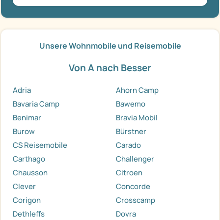
Unsere Wohnmobile und Reisemobile
Von A nach Besser
Adria
Ahorn Camp
Bavaria Camp
Bawemo
Benimar
Bravia Mobil
Burow
Bürstner
CS Reisemobile
Carado
Carthago
Challenger
Chausson
Citroen
Clever
Concorde
Corigon
Crosscamp
Dethleffs
Dovra