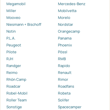
Megamobil
Mercedes-Benz
Miller
Mobilvetta
Mooveo
Morelo
Niesmann + Bischoff
Nordstar
Notin
Orangecamp
P.L.A.
Panama
Peugeot
Phoenix
Pilote
Pössl
RJH
RMB
Randger
Rapido
Reimo
Renault
Rhön Camp
Rimor
Roadcar
Roadfans
Robel-Mobil
Robeta
Roller Team
Solifer
Sonstige
Spacecamper