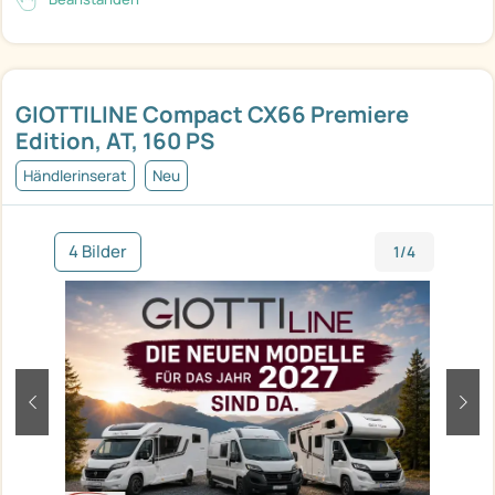
GIOTTILINE Compact CX66 Premiere
Edition, AT, 160 PS
Händlerinserat
Neu
4 Bilder
1/4
zurück
weit