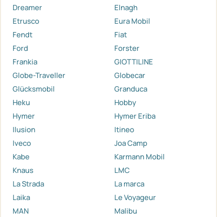
Dreamer
Elnagh
Etrusco
Eura Mobil
Fendt
Fiat
Ford
Forster
Frankia
GIOTTILINE
Globe-Traveller
Globecar
Glücksmobil
Granduca
Heku
Hobby
Hymer
Hymer Eriba
Ilusion
Itineo
Iveco
Joa Camp
Kabe
Karmann Mobil
Knaus
LMC
La Strada
La marca
Laika
Le Voyageur
MAN
Malibu