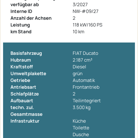
verfügbar ab
3/2027
Interne ID
NW-#09/27
Anzahl der Achsen
2
Leistung
118 kW/160 PS
km Stand
10 km
Basisfahrzeug
FIAT Ducato
Hubraum
2.187 cm³
Kraftstoff
Diesel
Umweltplakette
grün
Getriebe
Automatik
Antriebsart
Frontantrieb
Schlafplätze
2
Aufbauart
Teilintegriert
techn. zul.
3.500 kg
Gesamtmasse
Infrastruktur
Küche
Toilette
Dusche