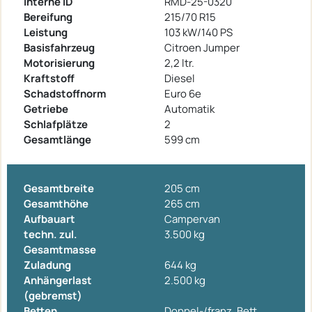
Interne ID
RMD-25-0320
Bereifung
215/70 R15
Leistung
103 kW/140 PS
Basisfahrzeug
Citroen Jumper
Motorisierung
2,2 ltr.
Kraftstoff
Diesel
Schadstoffnorm
Euro 6e
Getriebe
Automatik
Schlafplätze
2
Gesamtlänge
599 cm
Gesamtbreite
205 cm
Gesamthöhe
265 cm
Aufbauart
Campervan
techn. zul.
3.500 kg
Gesamtmasse
Zuladung
644 kg
Anhängerlast
2.500 kg
(gebremst)
Betten
Doppel-/franz. Bett