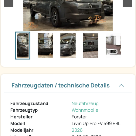
zurück
weit
Fahrzeugdaten / technische Details
Fahrzeugzustand
Neufahrzeug
Fahrzeugtyp
Wohnmobile
Hersteller
Forster
Modell
Livin Up Pro FV 599 EBL
Modelljahr
2026