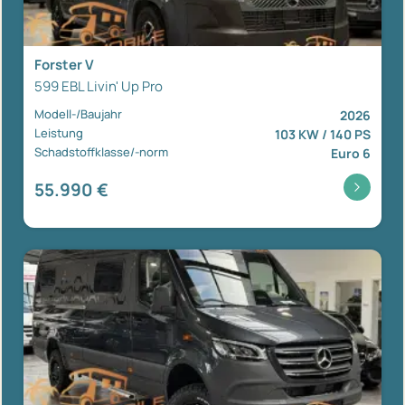
Forster V
599 EBL Livin' Up Pro
Modell-/Baujahr
2026
Leistung
103 KW / 140 PS
Schadstoffklasse/-norm
Euro 6
55.990 €