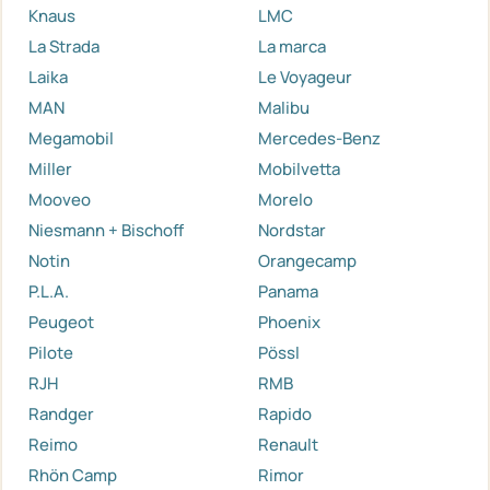
Knaus
LMC
La Strada
La marca
Laika
Le Voyageur
MAN
Malibu
Megamobil
Mercedes-Benz
Miller
Mobilvetta
Mooveo
Morelo
Niesmann + Bischoff
Nordstar
Notin
Orangecamp
P.L.A.
Panama
Peugeot
Phoenix
Pilote
Pössl
RJH
RMB
Randger
Rapido
Reimo
Renault
Rhön Camp
Rimor