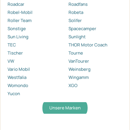
Roadcar
Roadfans
Robel-Mobil
Robeta
Roller Team
Solifer
Sonstige
Spacecamper
Sun Living
Sunlight
TEC
THOR Motor Coach
Tischer
Tourne
VW
VanTourer
Vario Mobil
Weinsberg
Westfalia
Wingamm
Womondo
XGO
Yucon
Unsere Marken