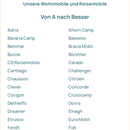
Unsere Wohnmobile und Reisemobile
Von A nach Besser
Adria
Ahorn Camp
Bavaria Camp
Bawemo
Benimar
Bravia Mobil
Burow
Bürstner
CS Reisemobile
Carado
Carthago
Challenger
Chausson
Citroen
Clever
Concorde
Corigon
Crosscamp
Dethleffs
Dovra
Dreamer
Elnagh
Etrusco
Eura Mobil
Fendt
Fiat