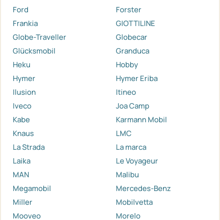
Ford
Forster
Frankia
GIOTTILINE
Globe-Traveller
Globecar
Glücksmobil
Granduca
Heku
Hobby
Hymer
Hymer Eriba
Ilusion
Itineo
Iveco
Joa Camp
Kabe
Karmann Mobil
Knaus
LMC
La Strada
La marca
Laika
Le Voyageur
MAN
Malibu
Megamobil
Mercedes-Benz
Miller
Mobilvetta
Mooveo
Morelo