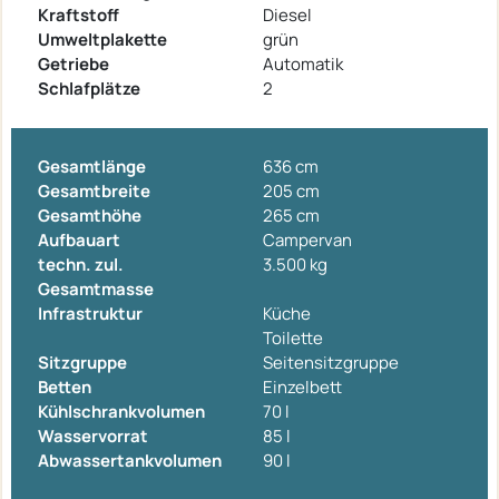
Kraftstoff
Diesel
Umweltplakette
grün
Getriebe
Automatik
Schlafplätze
2
Gesamtlänge
636 cm
Gesamtbreite
205 cm
Gesamthöhe
265 cm
Aufbauart
Campervan
techn. zul.
3.500 kg
Gesamtmasse
Infrastruktur
Küche
Toilette
Sitzgruppe
Seitensitzgruppe
Betten
Einzelbett
Kühlschrankvolumen
70 l
Wasservorrat
85 l
Abwassertankvolumen
90 l