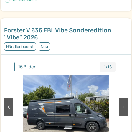
Forster V 636 EBL Vibe Sonderedition
"Vibe" 2026
Händlerinserat
Neu
16 Bilder
1/16
zurück
weit