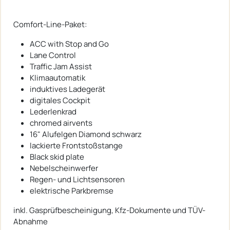
Comfort-Line-Paket:
ACC with Stop and Go
Lane Control
Traffic Jam Assist
Klimaautomatik
induktives Ladegerät
digitales Cockpit
Lederlenkrad
chromed airvents
16" Alufelgen Diamond schwarz
lackierte Frontstoßstange
Black skid plate
Nebelscheinwerfer
Regen- und Lichtsensoren
elektrische Parkbremse
inkl. Gasprüfbescheinigung, Kfz-Dokumente und TÜV-
Abnahme