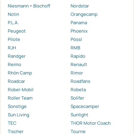
Niesmann + Bischoff
Nordstar
Notin
Orangecamp
P.L.A.
Panama
Peugeot
Phoenix
Pilote
Pössl
RJH
RMB
Randger
Rapido
Reimo
Renault
Rhön Camp
Rimor
Roadcar
Roadfans
Robel-Mobil
Robeta
Roller Team
Solifer
Sonstige
Spacecamper
Sun Living
Sunlight
TEC
THOR Motor Coach
Tischer
Tourne