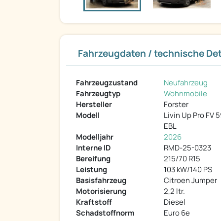
Fahrzeugdaten / technische Det
Fahrzeugzustand
Neufahrzeug
Fahrzeugtyp
Wohnmobile
Hersteller
Forster
Modell
Livin Up Pro FV 
EBL
Modelljahr
2026
Interne ID
RMD-25-0323
Bereifung
215/70 R15
Leistung
103 kW/140 PS
Basisfahrzeug
Citroen Jumper
Motorisierung
2,2 ltr.
Kraftstoff
Diesel
Schadstoffnorm
Euro 6e