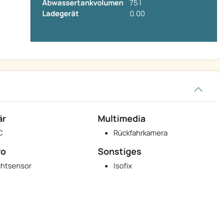
Abwassertankvolumen
75 l
Ladegerät
0.00
är
Multimedia
C
Rückfahrkamera
ro
Sonstiges
chtsensor
Isofix