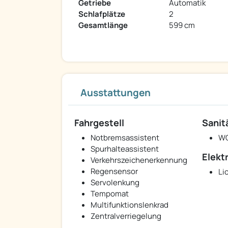
Getriebe
Automatik
Schlafplätze
2
Gesamtlänge
599 cm
Ausstattungen
Fahrgestell
Sanit
Notbremsassistent
W
Spurhalteassistent
Elekt
Verkehrszeichenerkennung
Regensensor
Li
Servolenkung
Tempomat
Multifunktionslenkrad
Zentralverriegelung