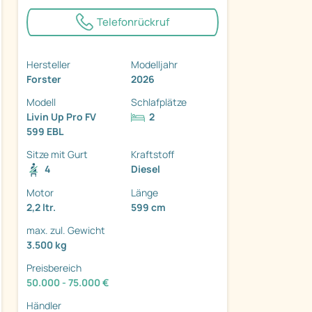
Telefonrückruf
Hersteller
Modelljahr
Forster
2026
ter
Modell
Schlafplätze
Livin Up Pro FV
2
599 EBL
Sitze mit Gurt
Kraftstoff
4
Diesel
Motor
Länge
2,2 ltr.
599 cm
max. zul. Gewicht
3.500 kg
Preisbereich
50.000 - 75.000 €
Händler