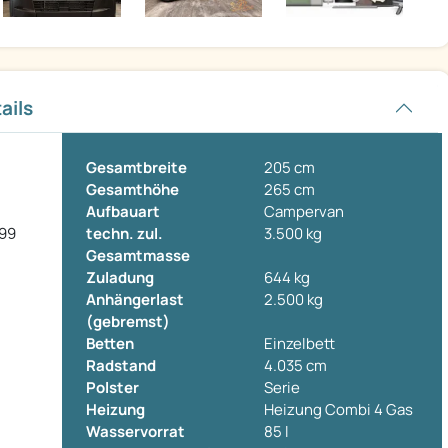
ails
Gesamtbreite
205 cm
Gesamthöhe
265 cm
Aufbauart
Campervan
599
techn. zul.
3.500 kg
Gesamtmasse
Zuladung
644 kg
Anhängerlast
2.500 kg
(gebremst)
Betten
Einzelbett
Radstand
4.035 cm
Polster
Serie
Heizung
Heizung Combi 4 Gas
Wasservorrat
85 l