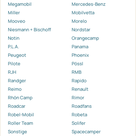
Megamobil
Mercedes-Benz
Miller
Mobilvetta
Mooveo
Morelo
Niesmann + Bischoff
Nordstar
Notin
Orangecamp
P.L.A.
Panama
Peugeot
Phoenix
Pilote
Pössl
RJH
RMB
Randger
Rapido
Reimo
Renault
Rhön Camp
Rimor
Roadcar
Roadfans
Robel-Mobil
Robeta
Roller Team
Solifer
Sonstige
Spacecamper