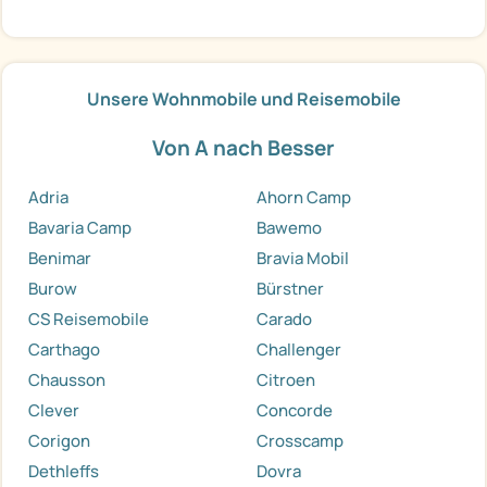
Unsere Wohnmobile und Reisemobile
Von A nach Besser
Adria
Ahorn Camp
Bavaria Camp
Bawemo
Benimar
Bravia Mobil
Burow
Bürstner
CS Reisemobile
Carado
Carthago
Challenger
Chausson
Citroen
Clever
Concorde
Corigon
Crosscamp
Dethleffs
Dovra