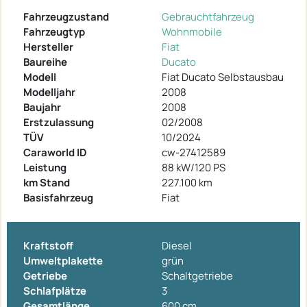
Fahrzeugzustand
Gebrauchtfahrzeug
Fahrzeugtyp
Wohnmobile
Hersteller
Fiat
Baureihe
Ducato
Modell
Fiat Ducato Selbstausbau
Modelljahr
2008
Baujahr
2008
Erstzulassung
02/2008
TÜV
10/2024
Caraworld ID
cw-27412589
Leistung
88 kW/120 PS
km Stand
227.100 km
Basisfahrzeug
Fiat
Kraftstoff
Diesel
Umweltplakette
grün
Getriebe
Schaltgetriebe
Schlafplätze
3
Gesamtlänge
600 cm