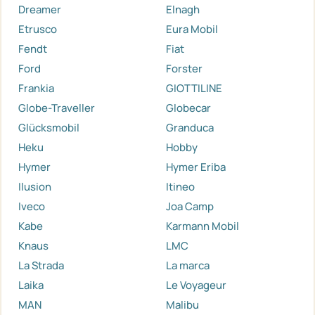
Dreamer
Elnagh
Etrusco
Eura Mobil
Fendt
Fiat
Ford
Forster
Frankia
GIOTTILINE
Globe-Traveller
Globecar
Glücksmobil
Granduca
Heku
Hobby
Hymer
Hymer Eriba
Ilusion
Itineo
Iveco
Joa Camp
Kabe
Karmann Mobil
Knaus
LMC
La Strada
La marca
Laika
Le Voyageur
MAN
Malibu