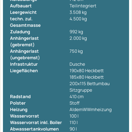
Aufbauart
Teilintegriert
Leergewicht
3.508 kg
techn. zul.
4.500 kg
Gesamtmasse
Zuladung
992 kg
Anhängerlast
2.000 kg
(gebremst)
Anhängerlast
750 kg
(ungebremst)
Infrastruktur
Dusche
Liegeflächen
190x80 Heckbett
185x80 Heckbett
200x115 Bettumbau
Sitzgruppe
Radstand
410 cm
Polster
Stoff
Heizung
AldemWWmheizung
Wasservorrat
100 l
Wasservorrat inkl. Boiler
110 l
Abwassertankvolumen
90 l