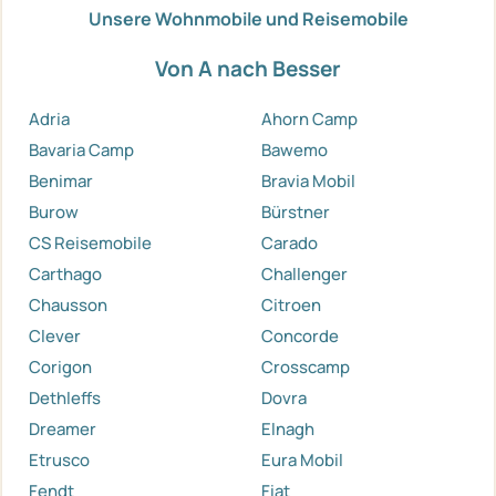
Unsere Wohnmobile und Reisemobile
Von A nach Besser
Adria
Ahorn Camp
Bavaria Camp
Bawemo
Benimar
Bravia Mobil
Burow
Bürstner
CS Reisemobile
Carado
Carthago
Challenger
Chausson
Citroen
Clever
Concorde
Corigon
Crosscamp
Dethleffs
Dovra
Dreamer
Elnagh
Etrusco
Eura Mobil
Fendt
Fiat