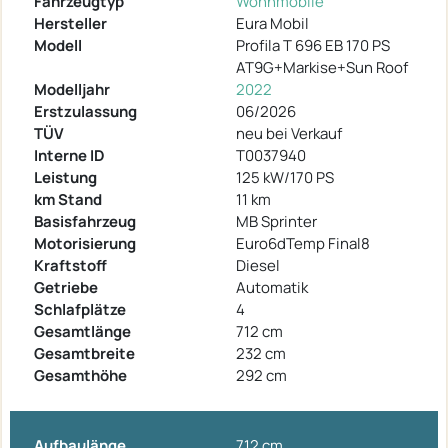
Fahrzeugtyp
Wohnmobile
Hersteller
Eura Mobil
Modell
Profila T 696 EB 170 PS
AT9G+Markise+Sun Roof
Modelljahr
2022
Erstzulassung
06/2026
TÜV
neu bei Verkauf
Interne ID
T0037940
Leistung
125 kW/170 PS
km Stand
11 km
Basisfahrzeug
MB Sprinter
Motorisierung
Euro6dTemp Final8
Kraftstoff
Diesel
Getriebe
Automatik
Schlafplätze
4
Gesamtlänge
712 cm
Gesamtbreite
232 cm
Gesamthöhe
292 cm
Aufbaulänge
712 cm