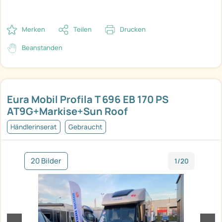
Merken
Teilen
Drucken
Beanstanden
Eura Mobil Profila T 696 EB 170 PS
AT9G+Markise+Sun Roof
Händlerinserat
Gebraucht
20 Bilder
1/20