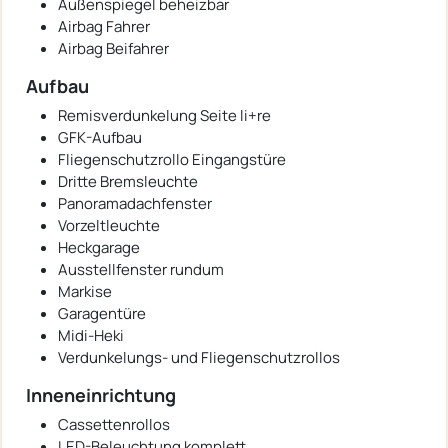
Außenspiegel beheizbar
Airbag Fahrer
Airbag Beifahrer
Aufbau
Remisverdunkelung Seite li+re
GFK-Aufbau
Fliegenschutzrollo Eingangstüre
Dritte Bremsleuchte
Panoramadachfenster
Vorzeltleuchte
Heckgarage
Ausstellfenster rundum
Markise
Garagentüre
Midi-Heki
Verdunkelungs- und Fliegenschutzrollos
Inneneinrichtung
Cassettenrollos
LED-Beleuchtung komplett