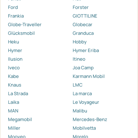
Ford
Forster
Frankia
GIOTTILINE
Globe-Traveller
Globecar
Glücksmobil
Granduca
Heku
Hobby
Hymer
Hymer Eriba
Ilusion
Itineo
Iveco
Joa Camp
Kabe
Karmann Mobil
Knaus
LMC
La Strada
La marca
Laika
Le Voyageur
MAN
Malibu
Megamobil
Mercedes-Benz
Miller
Mobilvetta
Mooveo
Morelo