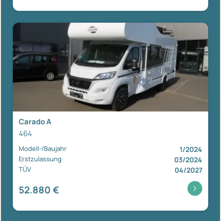
Carado A
464
Modell-/Baujahr
1/2024
Erstzulassung
03/2024
TÜV
04/2027
52.880 €