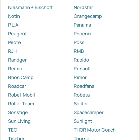
Niesmann + Bischoff
Nordstar
Notin
Orangecamp
P.L.A.
Panama
Peugeot
Phoenix
Pilote
Pössl
RJH
RMB
Randger
Rapido
Reimo
Renault
Rhön Camp
Rimor
Roadcar
Roadfans
Robel-Mobil
Robeta
Roller Team
Solifer
Sonstige
Spacecamper
Sun Living
Sunlight
TEC
THOR Motor Coach
Tischer
Tourne