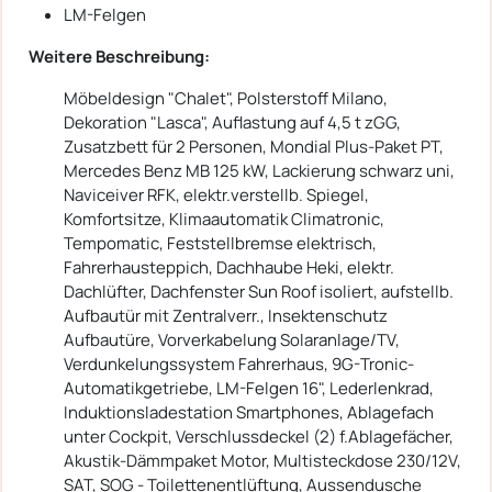
LM-Felgen
Weitere Beschreibung:
Möbeldesign "Chalet", Polsterstoff Milano,
Dekoration "Lasca", Auflastung auf 4,5 t zGG,
Zusatzbett für 2 Personen, Mondial Plus-Paket PT,
Mercedes Benz MB 125 kW, Lackierung schwarz uni,
Naviceiver RFK, elektr.verstellb. Spiegel,
Komfortsitze, Klimaautomatik Climatronic,
Tempomatic, Feststellbremse elektrisch,
Fahrerhausteppich, Dachhaube Heki, elektr.
Dachlüfter, Dachfenster Sun Roof isoliert, aufstellb.
Aufbautür mit Zentralverr., Insektenschutz
Aufbautüre, Vorverkabelung Solaranlage/TV,
Verdunkelungssystem Fahrerhaus, 9G-Tronic-
Automatikgetriebe, LM-Felgen 16", Lederlenkrad,
Induktionsladestation Smartphones, Ablagefach
unter Cockpit, Verschlussdeckel (2) f.Ablagefächer,
Akustik-Dämmpaket Motor, Multisteckdose 230/12V,
SAT, SOG - Toilettenentlüftung, Aussendusche