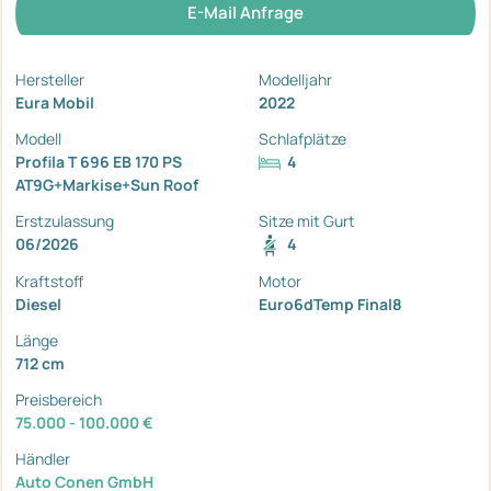
E-Mail Anfrage
Hersteller
Modelljahr
Eura Mobil
2022
Modell
Schlafplätze
Profila T 696 EB 170 PS
4
AT9G+Markise+Sun Roof
Erstzulassung
Sitze mit Gurt
06/2026
4
Kraftstoff
Motor
Diesel
Euro6dTemp Final8
Länge
712 cm
Preisbereich
75.000 - 100.000 €
Händler
Auto Conen GmbH