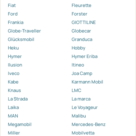
Fiat
Fleurette
Ford
Forster
Frankia
GIOTTILINE
Globe-Traveller
Globecar
Glücksmobil
Granduca
Heku
Hobby
Hymer
Hymer Eriba
Ilusion
Itineo
Iveco
Joa Camp
Kabe
Karmann Mobil
Knaus
LMC
La Strada
La marca
Laika
Le Voyageur
MAN
Malibu
Megamobil
Mercedes-Benz
Miller
Mobilvetta