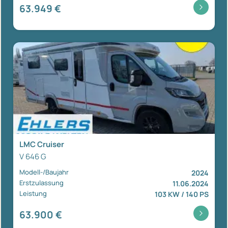
63.949 €
LMC Cruiser
V 646 G
Modell-/Baujahr
2024
Erstzulassung
11.06.2024
Leistung
103 KW / 140 PS
63.900 €