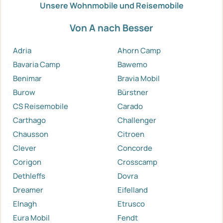
Unsere Wohnmobile und Reisemobile
Von A nach Besser
Adria
Ahorn Camp
Bavaria Camp
Bawemo
Benimar
Bravia Mobil
Burow
Bürstner
CS Reisemobile
Carado
Carthago
Challenger
Chausson
Citroen
Clever
Concorde
Corigon
Crosscamp
Dethleffs
Dovra
Dreamer
Eifelland
Elnagh
Etrusco
Eura Mobil
Fendt