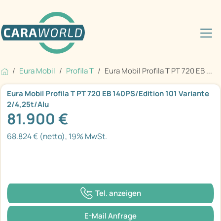
Eura Mobil
Profila T
Eura Mobil Profila T PT 720 EB ...
Eura Mobil Profila T PT 720 EB 140PS/Edition 101 Variante
2/4,25t/Alu
81.900 €
68.824 € (netto), 19% MwSt.
Tel. anzeigen
E-Mail Anfrage