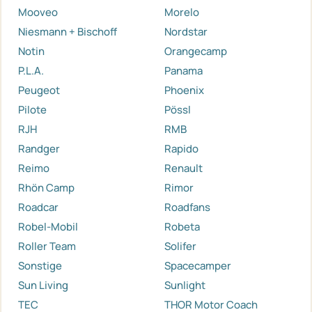
Mooveo
Morelo
Niesmann + Bischoff
Nordstar
Notin
Orangecamp
P.L.A.
Panama
Peugeot
Phoenix
Pilote
Pössl
RJH
RMB
Randger
Rapido
Reimo
Renault
Rhön Camp
Rimor
Roadcar
Roadfans
Robel-Mobil
Robeta
Roller Team
Solifer
Sonstige
Spacecamper
Sun Living
Sunlight
TEC
THOR Motor Coach