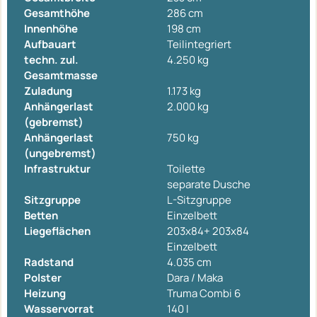
Gesamthöhe
286 cm
Innenhöhe
198 cm
Aufbauart
Teilintegriert
techn. zul.
4.250 kg
Gesamtmasse
Zuladung
1.173 kg
Anhängerlast
2.000 kg
(gebremst)
Anhängerlast
750 kg
(ungebremst)
Infrastruktur
Toilette
separate Dusche
Sitzgruppe
L-Sitzgruppe
Betten
Einzelbett
Liegeflächen
203x84+ 203x84
Einzelbett
Radstand
4.035 cm
Polster
Dara / Maka
Heizung
Truma Combi 6
Wasservorrat
140 l