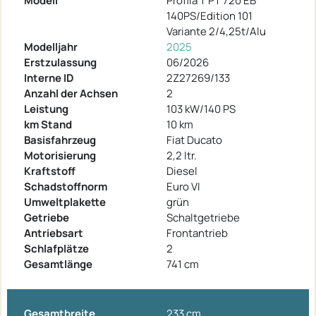
Modell
Profila T PT 720 EB
140PS/Edition 101
Variante 2/4,25t/Alu
Modelljahr
2025
Erstzulassung
06/2026
Interne ID
2Z27269/133
Anzahl der Achsen
2
Leistung
103 kW/140 PS
km Stand
10 km
Basisfahrzeug
Fiat Ducato
Motorisierung
2,2 ltr.
Kraftstoff
Diesel
Schadstoffnorm
Euro VI
Umweltplakette
grün
Getriebe
Schaltgetriebe
Antriebsart
Frontantrieb
Schlafplätze
2
Gesamtlänge
741 cm
Gesamtbreite
233 cm