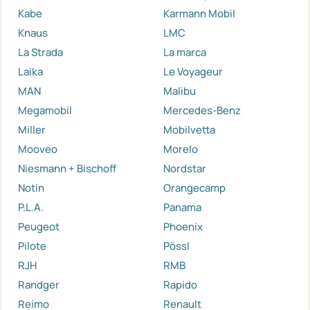
Kabe
Karmann Mobil
Knaus
LMC
La Strada
La marca
Laika
Le Voyageur
MAN
Malibu
Megamobil
Mercedes-Benz
Miller
Mobilvetta
Mooveo
Morelo
Niesmann + Bischoff
Nordstar
Notin
Orangecamp
P.L.A.
Panama
Peugeot
Phoenix
Pilote
Pössl
RJH
RMB
Randger
Rapido
Reimo
Renault