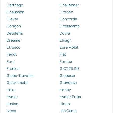
Carthago
Challenger
Chausson
Citroen
Clever
Concorde
Corigon
Crosscamp
Dethleffs
Dovra
Dreamer
Elnagh
Etrusco
Eura Mobil
Fendt
Fiat
Ford
Forster
Frankia
GIOTTILINE
Globe-Traveller
Globecar
Glücksmobil
Granduca
Heku
Hobby
Hymer
Hymer Eriba
Ilusion
Itineo
Iveco
Joa Camp