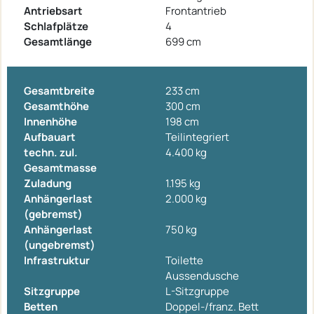
Antriebsart
Frontantrieb
Schlafplätze
4
Gesamtlänge
699 cm
Gesamtbreite
233 cm
Gesamthöhe
300 cm
Innenhöhe
198 cm
Aufbauart
Teilintegriert
techn. zul.
4.400 kg
Gesamtmasse
Zuladung
1.195 kg
Anhängerlast
2.000 kg
(gebremst)
Anhängerlast
750 kg
(ungebremst)
Infrastruktur
Toilette
Aussendusche
Sitzgruppe
L-Sitzgruppe
Betten
Doppel-/franz. Bett