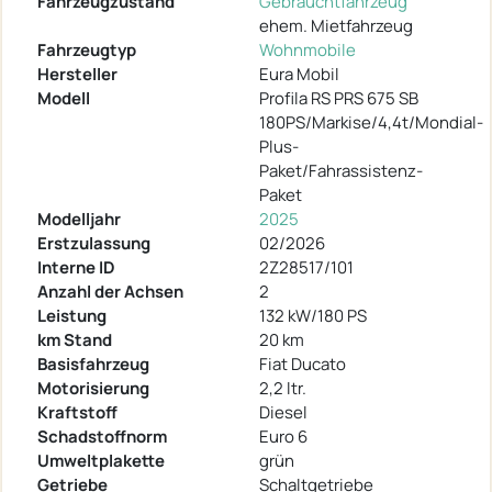
Fahrzeugzustand
Gebrauchtfahrzeug
ehem. Mietfahrzeug
Fahrzeugtyp
Wohnmobile
Hersteller
Eura Mobil
Modell
Profila RS PRS 675 SB
180PS/Markise/4,4t/Mondial-
Plus-
Paket/Fahrassistenz-
Paket
Modelljahr
2025
Erstzulassung
02/2026
Interne ID
2Z28517/101
Anzahl der Achsen
2
Leistung
132 kW/180 PS
km Stand
20 km
Basisfahrzeug
Fiat Ducato
Motorisierung
2,2 ltr.
Kraftstoff
Diesel
Schadstoffnorm
Euro 6
Umweltplakette
grün
Getriebe
Schaltgetriebe