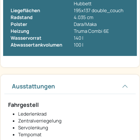
Hubbett
Liegeflächen
195x137 double_couch
Radstand
4.035 cm
Polster
Dara/Maka
Heizung
Truma Combi 6E
Wasservorrat
140 l
Abwassertankvolumen
100 l
Ausstattungen
Fahrgestell
Lederlenkrad
Zentralverriegelung
Servolenkung
Tempomat