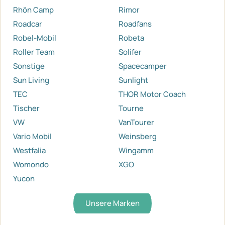
Rhön Camp
Rimor
Roadcar
Roadfans
Robel-Mobil
Robeta
Roller Team
Solifer
Sonstige
Spacecamper
Sun Living
Sunlight
TEC
THOR Motor Coach
Tischer
Tourne
VW
VanTourer
Vario Mobil
Weinsberg
Westfalia
Wingamm
Womondo
XGO
Yucon
Unsere Marken