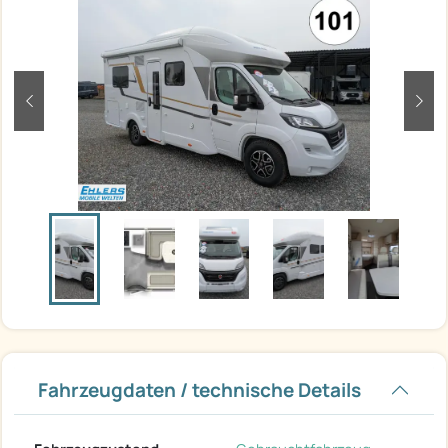
zurück
weit
Fahrzeugdaten / technische Details