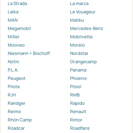
La Strada
La marca
Laika
Le Voyageur
MAN
Malibu
Megamobil
Mercedes-Benz
Miller
Mobilvetta
Mooveo
Morelo
Niesmann + Bischoff
Nordstar
Notin
Orangecamp
P.L.A.
Panama
Peugeot
Phoenix
Pilote
Pössl
RJH
RMB
Randger
Rapido
Reimo
Renault
Rhön Camp
Rimor
Roadcar
Roadfans