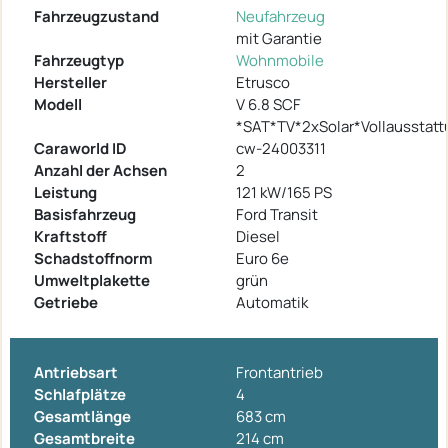
Fahrzeugzustand
Neufahrzeug
mit Garantie
Fahrzeugtyp
Wohnmobile
Hersteller
Etrusco
Modell
V 6.8 SCF
*SAT*TV*2xSolar*Vollausstatt
Caraworld ID
cw-24003311
Anzahl der Achsen
2
Leistung
121 kW/165 PS
Basisfahrzeug
Ford Transit
Kraftstoff
Diesel
Schadstoffnorm
Euro 6e
Umweltplakette
grün
Getriebe
Automatik
Antriebsart
Frontantrieb
Schlafplätze
4
Gesamtlänge
683 cm
Gesamtbreite
214 cm