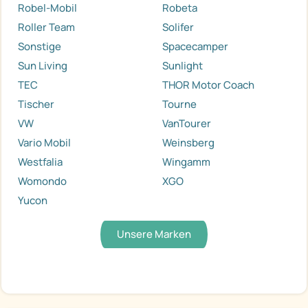
Robel-Mobil
Robeta
Roller Team
Solifer
Sonstige
Spacecamper
Sun Living
Sunlight
TEC
THOR Motor Coach
Tischer
Tourne
VW
VanTourer
Vario Mobil
Weinsberg
Westfalia
Wingamm
Womondo
XGO
Yucon
Unsere Marken