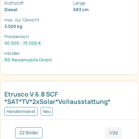
Kraftstoff
Länge
Diesel
683 cm
max. zul. Gewicht
3.500 kg
Preisbereich
50.000 - 75.000 €
Händler
RS-Reisemobile GmbH
Etrusco V 6.8 SCF
*SAT*TV*2xSolar*Vollausstattung*
Händlerinserat
Neu
22 Bilder
1/22