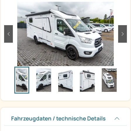
zurück
weit
Fahrzeugdaten / technische Details