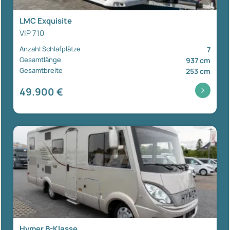
LMC Exquisite
VIP 710
Anzahl Schlafplätze
7
Gesamtlänge
937 cm
Gesamtbreite
253 cm
49.900 €
Hymer B-Klasse