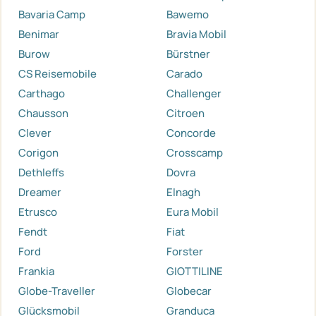
Bavaria Camp
Bawemo
Benimar
Bravia Mobil
Burow
Bürstner
CS Reisemobile
Carado
Carthago
Challenger
Chausson
Citroen
Clever
Concorde
Corigon
Crosscamp
Dethleffs
Dovra
Dreamer
Elnagh
Etrusco
Eura Mobil
Fendt
Fiat
Ford
Forster
Frankia
GIOTTILINE
Globe-Traveller
Globecar
Glücksmobil
Granduca