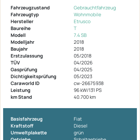
Fahrzeugzustand
Gebrauchtfahrzeug
Fahrzeugtyp
Wohnmobile
Hersteller
Etrusco
Baureihe
T
Modell
7.4 SB
Modelljahr
2018
Baujahr
2018
Erstzulassung
05/2018
TÜV
04/2026
Gasprüfung
04/2025
Dichtigkeitsprüfung
05/2023
Caraworld ID
cw-26675938
Leistung
96 kW/131 PS
km Stand
40.700 km
Basisfahrzeug
Fiat
Kraftstoff
Diesel
Umweltplakette
grün
Getriebe
Schaltgetriebe