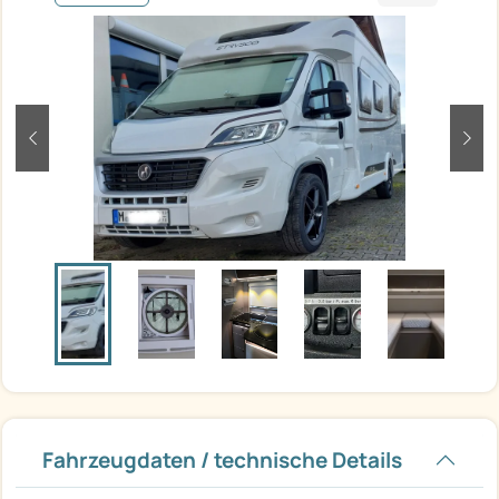
zurück
weit
Fahrzeugdaten / technische Details