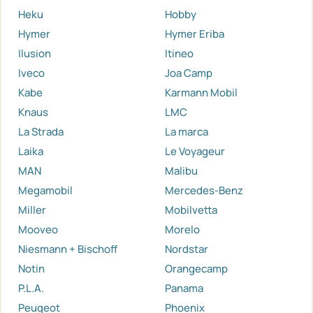
Heku
Hobby
Hymer
Hymer Eriba
Ilusion
Itineo
Iveco
Joa Camp
Kabe
Karmann Mobil
Knaus
LMC
La Strada
La marca
Laika
Le Voyageur
MAN
Malibu
Megamobil
Mercedes-Benz
Miller
Mobilvetta
Mooveo
Morelo
Niesmann + Bischoff
Nordstar
Notin
Orangecamp
P.L.A.
Panama
Peugeot
Phoenix