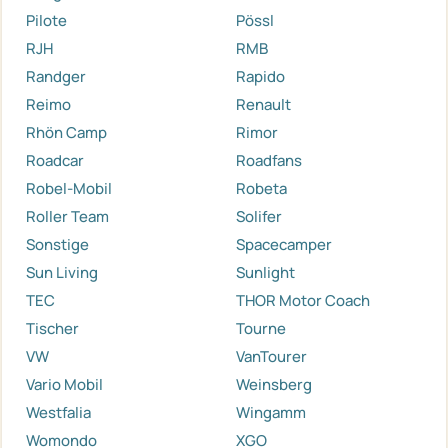
Pilote
Pössl
RJH
RMB
Randger
Rapido
Reimo
Renault
Rhön Camp
Rimor
Roadcar
Roadfans
Robel-Mobil
Robeta
Roller Team
Solifer
Sonstige
Spacecamper
Sun Living
Sunlight
TEC
THOR Motor Coach
Tischer
Tourne
VW
VanTourer
Vario Mobil
Weinsberg
Westfalia
Wingamm
Womondo
XGO