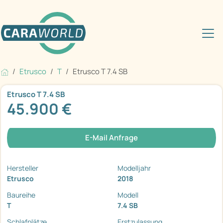
Etrusco
T
Etrusco T 7.4 SB
Etrusco T 7.4 SB
45.900 €
E-Mail Anfrage
Hersteller
Modelljahr
Etrusco
2018
Baureihe
Modell
T
7.4 SB
Schlafplätze
Erstzulassung