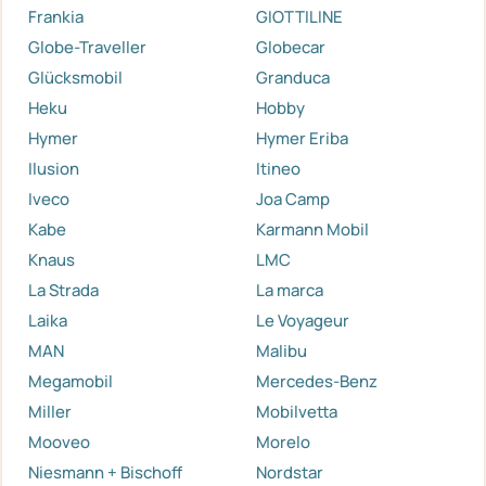
Frankia
GIOTTILINE
Globe-Traveller
Globecar
Glücksmobil
Granduca
Heku
Hobby
Hymer
Hymer Eriba
Ilusion
Itineo
Iveco
Joa Camp
Kabe
Karmann Mobil
Knaus
LMC
La Strada
La marca
Laika
Le Voyageur
MAN
Malibu
Megamobil
Mercedes-Benz
Miller
Mobilvetta
Mooveo
Morelo
Niesmann + Bischoff
Nordstar