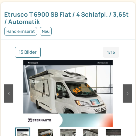
Etrusco T 6900 SB Fiat / 4 Schlafpl. / 3,65t
/ Automatik
Händlerinserat
Neu
15 Bilder
1/15
zurück
weit