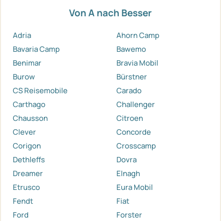
Von A nach Besser
Adria
Ahorn Camp
Bavaria Camp
Bawemo
Benimar
Bravia Mobil
Burow
Bürstner
CS Reisemobile
Carado
Carthago
Challenger
Chausson
Citroen
Clever
Concorde
Corigon
Crosscamp
Dethleffs
Dovra
Dreamer
Elnagh
Etrusco
Eura Mobil
Fendt
Fiat
Ford
Forster