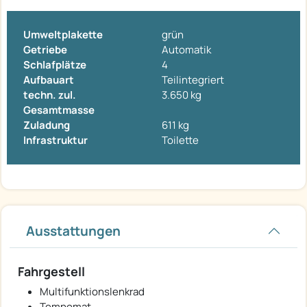
Umweltplakette
grün
Getriebe
Automatik
Schlafplätze
4
Aufbauart
Teilintegriert
techn. zul.
3.650 kg
Gesamtmasse
Zuladung
611 kg
Infrastruktur
Toilette
Ausstattungen
Fahrgestell
Multifunktionslenkrad
Tempomat