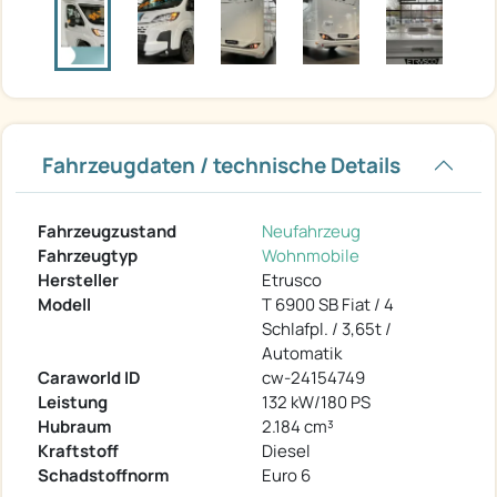
Fahrzeugdaten / technische Details
Fahrzeugzustand
Neufahrzeug
Fahrzeugtyp
Wohnmobile
Hersteller
Etrusco
Modell
T 6900 SB Fiat / 4
Schlafpl. / 3,65t /
Automatik
Caraworld ID
cw-24154749
Leistung
132 kW/180 PS
Hubraum
2.184 cm³
Kraftstoff
Diesel
Schadstoffnorm
Euro 6