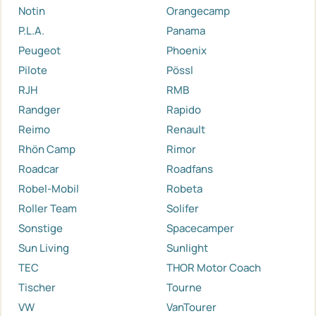
Notin
Orangecamp
P.L.A.
Panama
Peugeot
Phoenix
Pilote
Pössl
RJH
RMB
Randger
Rapido
Reimo
Renault
Rhön Camp
Rimor
Roadcar
Roadfans
Robel-Mobil
Robeta
Roller Team
Solifer
Sonstige
Spacecamper
Sun Living
Sunlight
TEC
THOR Motor Coach
Tischer
Tourne
VW
VanTourer