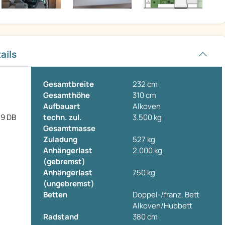
ails
Gesamtbreite
232 cm
Gesamthöhe
310 cm
Aufbauart
Alkoven
.9 DB
techn. zul.
3.500 kg
Gesamtmasse
Zuladung
527 kg
Anhängerlast
2.000 kg
(gebremst)
Anhängerlast
750 kg
(ungebremst)
Betten
Doppel-/franz. Bett
Alkoven/Hubbett
Radstand
380 cm