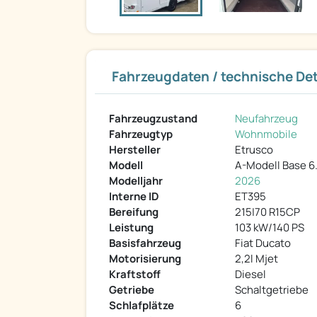
Fahrzeugdaten / technische Det
Fahrzeugzustand
Neufahrzeug
Fahrzeugtyp
Wohnmobile
Hersteller
Etrusco
Modell
A-Modell Base 6
Modelljahr
2026
Interne ID
ET395
Bereifung
215|70 R15CP
Leistung
103 kW/140 PS
Basisfahrzeug
Fiat Ducato
Motorisierung
2,2l Mjet
Kraftstoff
Diesel
Getriebe
Schaltgetriebe
Schlafplätze
6