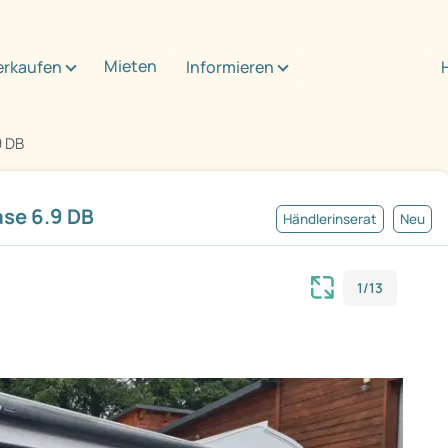
Mieten
erkaufen
Informieren
9 DB
se 6.9 DB
Händlerinserat
Neu
1/13