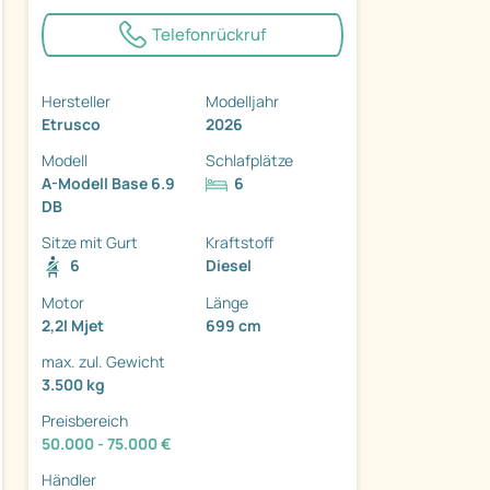
Telefonrückruf
Hersteller
Modelljahr
Etrusco
2026
ter
Modell
Schlafplätze
A-Modell Base 6.9
6
DB
Sitze mit Gurt
Kraftstoff
6
Diesel
Motor
Länge
2,2l Mjet
699 cm
max. zul. Gewicht
3.500 kg
Preisbereich
50.000 - 75.000 €
Händler