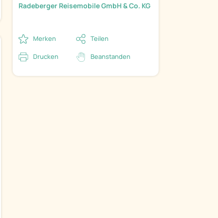
Radeberger Reisemobile GmbH & Co. KG
Merken
Teilen
Drucken
Beanstanden