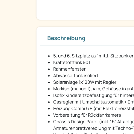
Beschreibung
5. und 6. Sitzplatz auf mittl. Sitzbank
Kraftstofftank 90 l
Rahmenfenster
Abwassertank isoliert
Solaranlage 1x120W mit Regler
Markise (manuell), 4 m, Gehäuse in ant
Isofix Kindersitzbefestigung für hinter
Gasregler mit Umschaltautomatik + En
Heizung Combi 6 E (mit Elektroheizstab
Vorbereitung für Rückfahrkamera
Chassis Design Paket (inkl. 16" Alufelg
Armaturenbrettveredlung mit Techno-Tr