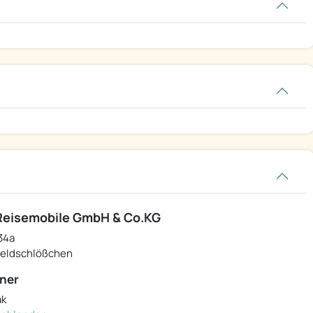
Reisemobile GmbH & Co.KG
34a
eldschlößchen
ner
ak