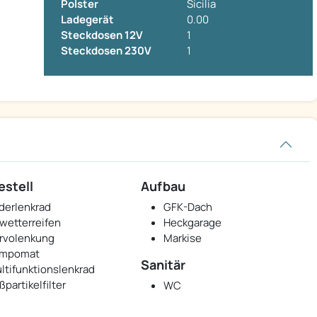
Polster
Sicilia
Ladegerät
0.00
Steckdosen 12V
1
Steckdosen 230V
1
estell
Aufbau
derlenkrad
GFK-Dach
lwetterreifen
Heckgarage
rvolenkung
Markise
mpomat
Sanitär
ltifunktionslenkrad
ßpartikelfilter
WC