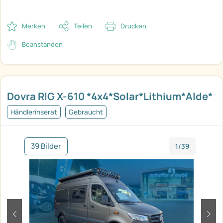
Merken
Teilen
Drucken
Beanstanden
Dovra RIG X-610 *4x4*Solar*Lithium*Alde*
Händlerinserat
Gebraucht
39 Bilder
1/39
zurück
weit