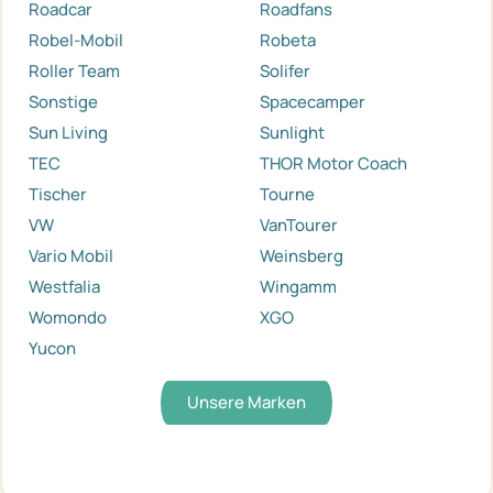
Roadcar
Roadfans
Robel-Mobil
Robeta
Roller Team
Solifer
Sonstige
Spacecamper
Sun Living
Sunlight
TEC
THOR Motor Coach
Tischer
Tourne
VW
VanTourer
Vario Mobil
Weinsberg
Westfalia
Wingamm
Womondo
XGO
Yucon
Unsere Marken