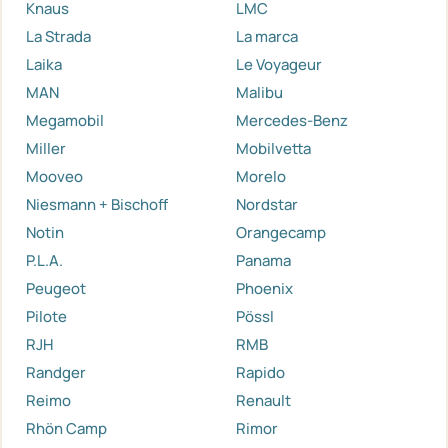
Knaus
LMC
La Strada
La marca
Laika
Le Voyageur
MAN
Malibu
Megamobil
Mercedes-Benz
Miller
Mobilvetta
Mooveo
Morelo
Niesmann + Bischoff
Nordstar
Notin
Orangecamp
P.L.A.
Panama
Peugeot
Phoenix
Pilote
Pössl
RJH
RMB
Randger
Rapido
Reimo
Renault
Rhön Camp
Rimor