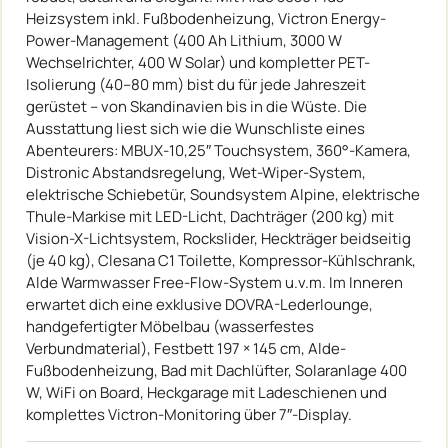
Heizsystem inkl. Fußbodenheizung, Victron Energy-
Power-Management (400 Ah Lithium, 3000 W
Wechselrichter, 400 W Solar) und kompletter PET-
Isolierung (40–80 mm) bist du für jede Jahreszeit
gerüstet – von Skandinavien bis in die Wüste. Die
Ausstattung liest sich wie die Wunschliste eines
Abenteurers: MBUX-10,25″ Touchsystem, 360°-Kamera,
Distronic Abstandsregelung, Wet-Wiper-System,
elektrische Schiebetür, Soundsystem Alpine, elektrische
Thule-Markise mit LED-Licht, Dachträger (200 kg) mit
Vision-X-Lichtsystem, Rockslider, Heckträger beidseitig
(je 40 kg), Clesana C1 Toilette, Kompressor-Kühlschrank,
Alde Warmwasser Free-Flow-System u.v.m. Im Inneren
erwartet dich eine exklusive DOVRA-Lederlounge,
handgefertigter Möbelbau (wasserfestes
Verbundmaterial), Festbett 197 × 145 cm, Alde-
Fußbodenheizung, Bad mit Dachlüfter, Solaranlage 400
W, WiFi on Board, Heckgarage mit Ladeschienen und
komplettes Victron-Monitoring über 7″-Display.