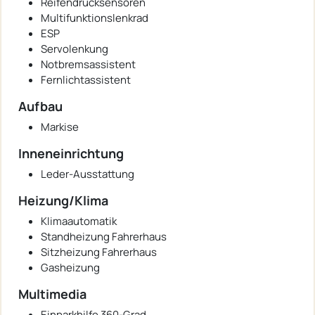
Reifendrucksensoren
Multifunktionslenkrad
ESP
Servolenkung
Notbremsassistent
Fernlichtassistent
Aufbau
Markise
Inneneinrichtung
Leder-Ausstattung
Heizung/Klima
Klimaautomatik
Standheizung Fahrerhaus
Sitzheizung Fahrerhaus
Gasheizung
Multimedia
Einparkhilfe 360-Grad