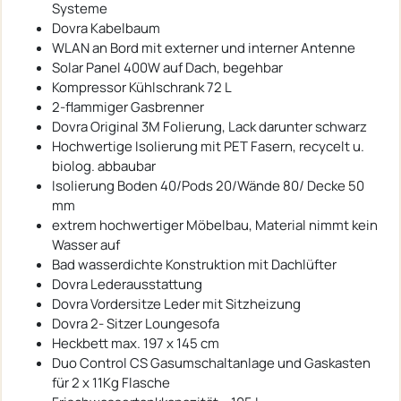
Systeme
Dovra Kabelbaum
WLAN an Bord mit externer und interner Antenne
Solar Panel 400W auf Dach, begehbar
Kompressor Kühlschrank 72 L
2-flammiger Gasbrenner
Dovra Original 3M Folierung, Lack darunter schwarz
Hochwertige Isolierung mit PET Fasern, recycelt u.
biolog. abbaubar
Isolierung Boden 40/Pods 20/Wände 80/ Decke 50
mm
extrem hochwertiger Möbelbau, Material nimmt kein
Wasser auf
Bad wasserdichte Konstruktion mit Dachlüfter
Dovra Lederausstattung
Dovra Vordersitze Leder mit Sitzheizung
Dovra 2- Sitzer Loungesofa
Heckbett max. 197 x 145 cm
Duo Control CS Gasumschaltanlage und Gaskasten
für 2 x 11Kg Flasche