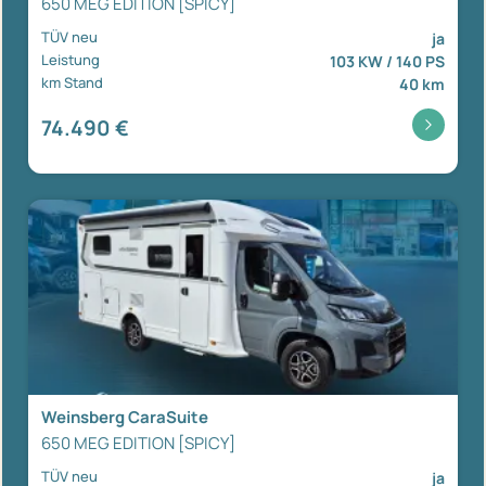
650 MEG EDITION [SPICY]
TÜV neu
ja
Leistung
103 KW / 140 PS
km Stand
40 km
74.490 €
Weinsberg CaraSuite
650 MEG EDITION [SPICY]
TÜV neu
ja