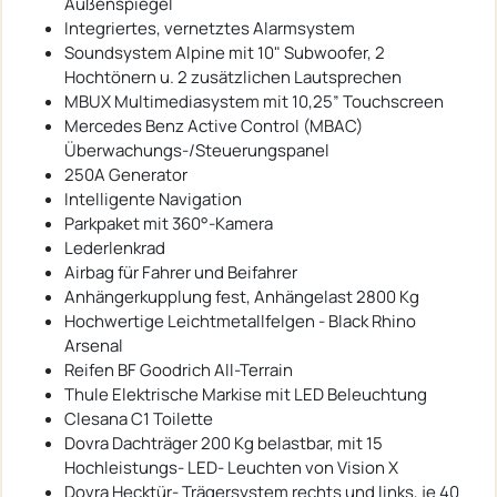
Außenspiegel
Integriertes, vernetztes Alarmsystem
Soundsystem Alpine mit 10" Subwoofer, 2
Hochtönern u. 2 zusätzlichen Lautsprechen
MBUX Multimediasystem mit 10,25” Touchscreen
Mercedes Benz Active Control (MBAC)
Überwachungs-/Steuerungspanel
250A Generator
Intelligente Navigation
Parkpaket mit 360°-Kamera
Lederlenkrad
Airbag für Fahrer und Beifahrer
Anhängerkupplung fest, Anhängelast 2800 Kg
Hochwertige Leichtmetallfelgen - Black Rhino
Arsenal
Reifen BF Goodrich All-Terrain
Thule Elektrische Markise mit LED Beleuchtung
Clesana C1 Toilette
Dovra Dachträger 200 Kg belastbar, mit 15
Hochleistungs- LED- Leuchten von Vision X
Dovra Hecktür- Trägersystem rechts und links, je 40