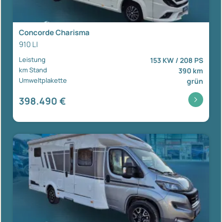
Concorde Charisma
910 LI
Leistung
153 KW / 208 PS
km Stand
390 km
Umweltplakette
grün
398.490 €