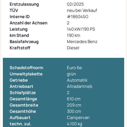
Erstzulassung
02/2025
TÜV
neu bei Verkauf
Interne ID
#186045G
Anzahl der Achsen
2
Leistung
140 kW/190 PS
km Stand
190 km
Basisfahrzeug
Mercedes Benz
Kraftstoff
Diesel
Schadstoffnorm
Euro 6e
Umweltplakette
grün
Getriebe
Automatik
Antriebsart
Allradantrieb
Schlafplätze
2
Gesamtlänge
610 cm
Gesamtbreite
209 cm
Gesamthöhe
300 cm
Aufbauart
Campervan
techn. zul.
4.100 kg