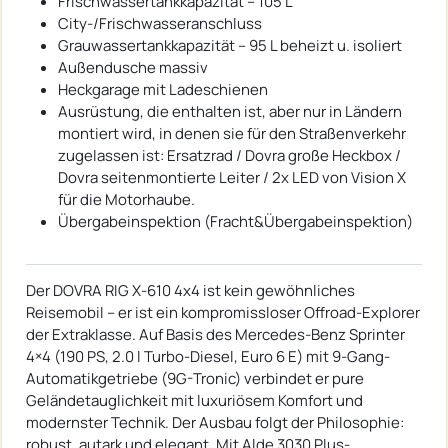
Frischwassertankkapazität – 105 L
City-/Frischwasseranschluss
Grauwassertankkapazität – 95 L beheizt u. isoliert
Außendusche massiv
Heckgarage mit Ladeschienen
Ausrüstung, die enthalten ist, aber nur in Ländern
montiert wird, in denen sie für den Straßenverkehr
zugelassen ist: Ersatzrad / Dovra große Heckbox /
Dovra seitenmontierte Leiter / 2x LED von Vision X
für die Motorhaube.
Übergabeinspektion (Fracht&Übergabeinspektion)
Der DOVRA RIG X-610 4x4 ist kein gewöhnliches
Reisemobil – er ist ein kompromissloser Offroad-Explorer
der Extraklasse. Auf Basis des Mercedes-Benz Sprinter
4×4 (190 PS, 2.0 l Turbo-Diesel, Euro 6 E) mit 9-Gang-
Automatikgetriebe (9G-Tronic) verbindet er pure
Geländetauglichkeit mit luxuriösem Komfort und
modernster Technik. Der Ausbau folgt der Philosophie:
robust, autark und elegant. Mit Alde 3030 Plus-