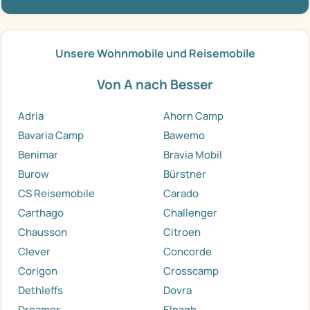
Unsere Wohnmobile und Reisemobile
Von A nach Besser
Adria
Ahorn Camp
Bavaria Camp
Bawemo
Benimar
Bravia Mobil
Burow
Bürstner
CS Reisemobile
Carado
Carthago
Challenger
Chausson
Citroen
Clever
Concorde
Corigon
Crosscamp
Dethleffs
Dovra
Dreamer
Elnagh