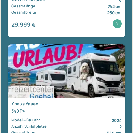
6
Gesamtlänge
742 cm
Gesamtbreite
250 cm
29.999 €
Knaus Yaseo
340 PX
Modell-/Baujahr
2024
Anzahl Schlafplätze
2
Gesamtlänge
549 cm