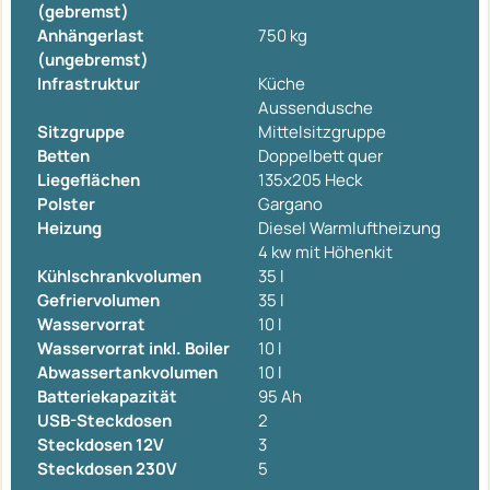
(gebremst)
Anhängerlast
750 kg
(ungebremst)
Infrastruktur
Küche
Aussendusche
Sitzgruppe
Mittelsitzgruppe
Betten
Doppelbett quer
Liegeflächen
135x205 Heck
Polster
Gargano
Heizung
Diesel Warmluftheizung
4 kw mit Höhenkit
Kühlschrankvolumen
35 l
Gefriervolumen
35 l
Wasservorrat
10 l
Wasservorrat inkl. Boiler
10 l
Abwassertankvolumen
10 l
Batteriekapazität
95 Ah
USB-Steckdosen
2
Steckdosen 12V
3
Steckdosen 230V
5