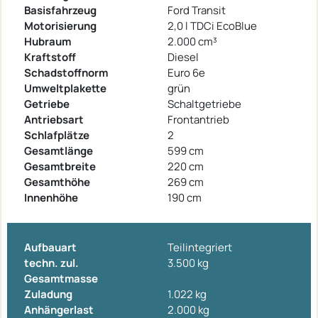
Basisfahrzeug
Ford Transit
Motorisierung
2,0 l TDCi EcoBlue
Hubraum
2.000 cm³
Kraftstoff
Diesel
Schadstoffnorm
Euro 6e
Umweltplakette
grün
Getriebe
Schaltgetriebe
Antriebsart
Frontantrieb
Schlafplätze
2
Gesamtlänge
599 cm
Gesamtbreite
220 cm
Gesamthöhe
269 cm
Innenhöhe
190 cm
Aufbauart
Teilintegriert
techn. zul.
3.500 kg
Gesamtmasse
Zuladung
1.022 kg
Anhängerlast
2.000 kg