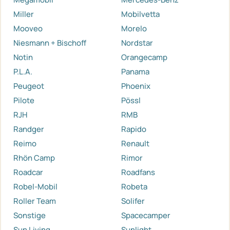
Miller
Mobilvetta
Mooveo
Morelo
Niesmann + Bischoff
Nordstar
Notin
Orangecamp
P.L.A.
Panama
Peugeot
Phoenix
Pilote
Pössl
RJH
RMB
Randger
Rapido
Reimo
Renault
Rhön Camp
Rimor
Roadcar
Roadfans
Robel-Mobil
Robeta
Roller Team
Solifer
Sonstige
Spacecamper
Sun Living
Sunlight