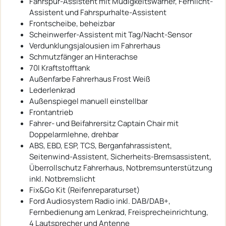
Fahrspur-Assistent mit Müdigkeitswarner, Fernlicht-
Assistent und Fahrspurhalte-Assistent
Frontscheibe, beheizbar
Scheinwerfer-Assistent mit Tag/Nacht-Sensor
Verdunklungsjalousien im Fahrerhaus
Schmutzfänger an Hinterachse
70l Kraftstofftank
Außenfarbe Fahrerhaus Frost Weiß
Lederlenkrad
Außenspiegel manuell einstellbar
Frontantrieb
Fahrer- und Beifahrersitz Captain Chair mit
Doppelarmlehne, drehbar
ABS, EBD, ESP, TCS, Berganfahrassistent,
Seitenwind-Assistent, Sicherheits-Bremsassistent,
Überrollschutz Fahrerhaus, Notbremsunterstützung
inkl. Notbremslicht
Fix&Go Kit (Reifenreparaturset)
Ford Audiosystem Radio inkl. DAB/DAB+,
Fernbedienung am Lenkrad, Freisprecheinrichtung,
4 Lautsprecher und Antenne