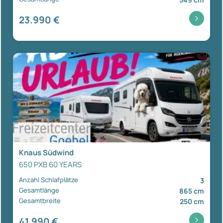
23.990 €
Knaus Südwind
650 PXB 60 YEARS
Anzahl Schlafplätze
3
Gesamtlänge
865 cm
Gesamtbreite
250 cm
41.990 €