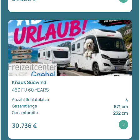
Knaus Südwind
450 FU 60 YEARS
Anzahl Schlafplätze
4
Gesamtlänge
671 cm
Gesamtbreite
232 cm
30.736 €