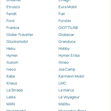
Etrusco
Eura Mobil
Fendt
Fiat
Ford
Forster
Frankia
GIOTTILINE
Globe-Traveller
Globecar
Glücksmobil
Granduca
Heku
Hobby
Hymer
Hymer Eriba
Ilusion
Itineo
Iveco
Joa Camp
Kabe
Karmann Mobil
Knaus
LMC
La Strada
La marca
Laika
Le Voyageur
MAN
Malibu
Megamobil
Mercedes-Benz