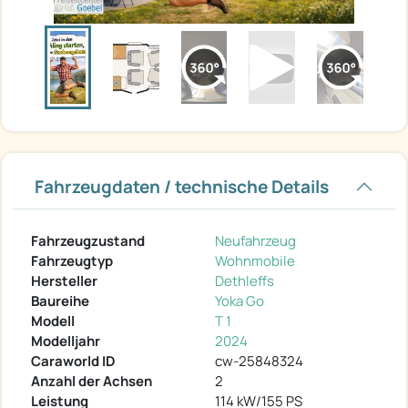
Fahrzeugdaten / technische Details
Fahrzeugzustand
Neufahrzeug
Fahrzeugtyp
Wohnmobile
Hersteller
Dethleffs
Baureihe
Yoka Go
Modell
T 1
Modelljahr
2024
Caraworld ID
cw-25848324
Anzahl der Achsen
2
Leistung
114 kW/155 PS