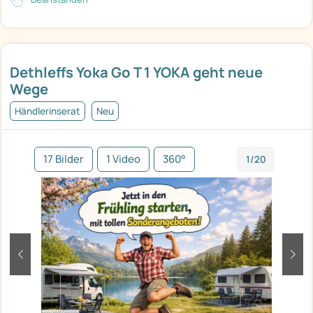
Dethleffs Yoka Go T 1 YOKA geht neue
Wege
Händlerinserat
Neu
17 Bilder
1 Video
360°
1/20
zurück
weit