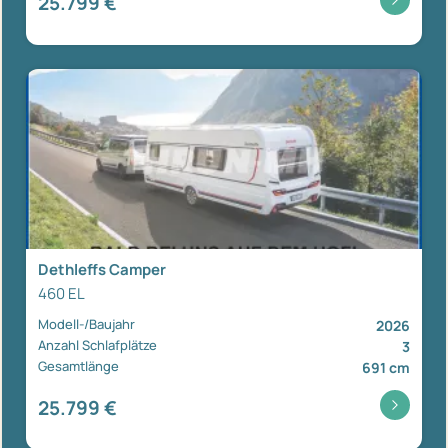
25.799 €
Dethleffs Camper
460 EL
Modell-/Baujahr
2026
Anzahl Schlafplätze
3
Gesamtlänge
691 cm
25.799 €