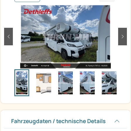
zurück
weit
Fahrzeugdaten / technische Details