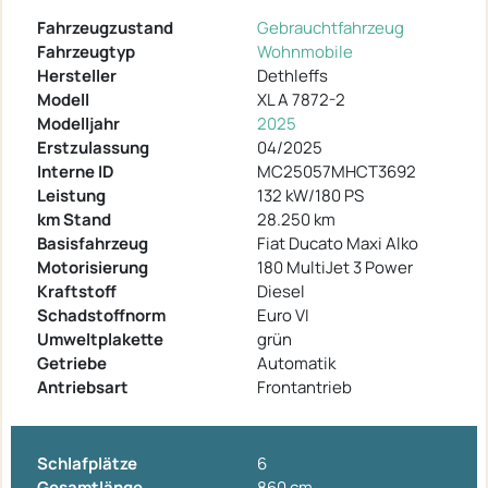
Fahrzeugzustand
Gebrauchtfahrzeug
Fahrzeugtyp
Wohnmobile
Hersteller
Dethleffs
Modell
XL A 7872-2
Modelljahr
2025
Erstzulassung
04/2025
Interne ID
MC25057MHCT3692
Leistung
132 kW/180 PS
km Stand
28.250 km
Basisfahrzeug
Fiat Ducato Maxi Alko
Motorisierung
180 MultiJet 3 Power
Kraftstoff
Diesel
Schadstoffnorm
Euro VI
Umweltplakette
grün
Getriebe
Automatik
Antriebsart
Frontantrieb
Schlafplätze
6
Gesamtlänge
860 cm