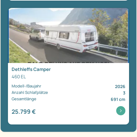
Dethleffs Camper
460 EL
Modell-/Baujahr
2026
Anzahl Schlafplätze
3
Gesamtlänge
691 cm
25.799 €