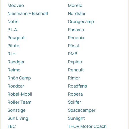
Mooveo
Morelo
Niesmann + Bischoff
Nordstar
Notin
Orangecamp
P.L.A.
Panama
Peugeot
Phoenix
Pilote
Pössl
RJH
RMB
Randger
Rapido
Reimo
Renault
Rhön Camp
Rimor
Roadcar
Roadfans
Robel-Mobil
Robeta
Roller Team
Solifer
Sonstige
Spacecamper
Sun Living
Sunlight
TEC
THOR Motor Coach