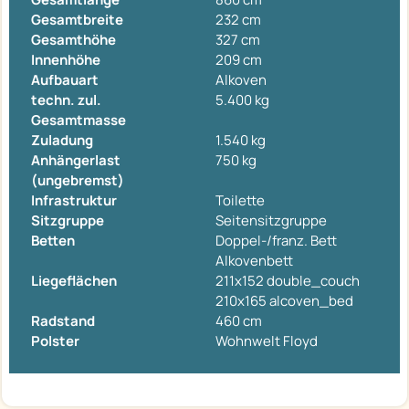
Gesamtbreite
232 cm
Gesamthöhe
327 cm
Innenhöhe
209 cm
Aufbauart
Alkoven
techn. zul.
5.400 kg
Gesamtmasse
Zuladung
1.540 kg
Anhängerlast
750 kg
(ungebremst)
Infrastruktur
Toilette
Sitzgruppe
Seitensitzgruppe
Betten
Doppel-/franz. Bett
Alkovenbett
Liegeflächen
211x152 double_couch
210x165 alcoven_bed
Radstand
460 cm
Polster
Wohnwelt Floyd