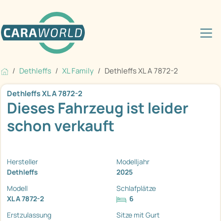
Dethleffs
XL Family
Dethleffs XL A 7872-2
Dethleffs XL A 7872-2
Dieses Fahrzeug ist leider
schon verkauft
Hersteller
Modelljahr
Dethleffs
2025
Modell
Schlafplätze
XL A 7872-2
6
Erstzulassung
Sitze mit Gurt