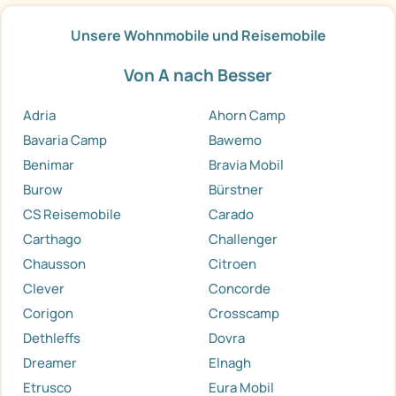
Unsere Wohnmobile und Reisemobile
Von A nach Besser
Adria
Ahorn Camp
Bavaria Camp
Bawemo
Benimar
Bravia Mobil
Burow
Bürstner
CS Reisemobile
Carado
Carthago
Challenger
Chausson
Citroen
Clever
Concorde
Corigon
Crosscamp
Dethleffs
Dovra
Dreamer
Elnagh
Etrusco
Eura Mobil