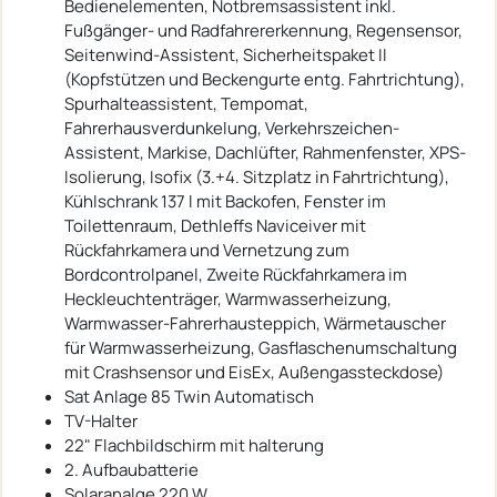
Bedienelementen, Notbremsassistent inkl.
Fußgänger- und Radfahrererkennung, Regensensor,
Seitenwind-Assistent, Sicherheitspaket II
(Kopfstützen und Beckengurte entg. Fahrtrichtung),
Spurhalteassistent, Tempomat,
Fahrerhausverdunkelung, Verkehrszeichen-
Assistent, Markise, Dachlüfter, Rahmenfenster, XPS-
Isolierung, Isofix (3.+4. Sitzplatz in Fahrtrichtung),
Kühlschrank 137 l mit Backofen, Fenster im
Toilettenraum, Dethleffs Naviceiver mit
Rückfahrkamera und Vernetzung zum
Bordcontrolpanel, Zweite Rückfahrkamera im
Heckleuchtenträger, Warmwasserheizung,
Warmwasser-Fahrerhausteppich, Wärmetauscher
für Warmwasserheizung, Gasflaschenumschaltung
mit Crashsensor und EisEx, Außengassteckdose)
Sat Anlage 85 Twin Automatisch
TV-Halter
22" Flachbildschirm mit halterung
2. Aufbaubatterie
Solaranalge 220 W