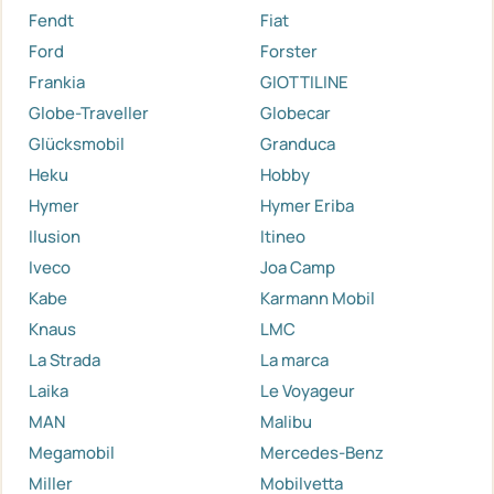
Fendt
Fiat
Ford
Forster
Frankia
GIOTTILINE
Globe-Traveller
Globecar
Glücksmobil
Granduca
Heku
Hobby
Hymer
Hymer Eriba
Ilusion
Itineo
Iveco
Joa Camp
Kabe
Karmann Mobil
Knaus
LMC
La Strada
La marca
Laika
Le Voyageur
MAN
Malibu
Megamobil
Mercedes-Benz
Miller
Mobilvetta