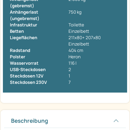
(gebremst)
Anhängerlast
750 kg
(ungebremst)
Infrastruktur
Toilette
Betten
Einzelbett
Liegeflächen
211x80+ 207x80
Einzelbett
Radstand
404 cm
Polster
Heron
Wasservorrat
116 l
USB-Steckdosen
2
Steckdosen 12V
1
Steckdosen 230V
7
Beschreibung