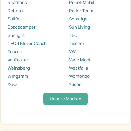
Roadfans
Robel-Mobil
Robeta
Roller Team
Solifer
Sonstige
Spacecamper
Sun Living
Sunlight
TEC
THOR Motor Coach
Tischer
Tourne
VW
VanTourer
Vario Mobil
Weinsberg
Westfalia
Wingamm
Womondo
XGO
Yucon
Unsere Marken