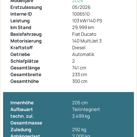
Modelljahr
2026
Erstzulassung
05/2026
Interne ID
1006510
Leistung
103 kW/140 PS
km Stand
29.999 km
Basisfahrzeug
Fiat Ducato
Motorisierung
140 MultiJet 3
Kraftstoff
Diesel
Getriebe
Automatik
Schlafplätze
2
Gesamtlänge
741 cm
Gesamtbreite
233 cm
Gesamthöhe
300 cm
Innenhöhe
205 cm
Aufbauart
Teilintegriert
techn. zul.
3.499 kg
Gesamtmasse
Zuladung
292 kg
Anhängerlast
2.000 kg