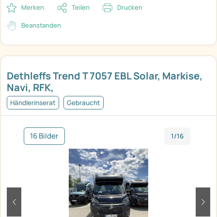
Merken
Teilen
Drucken
Beanstanden
Dethleffs Trend T 7057 EBL Solar, Markise,
Navi, RFK,
Händlerinserat
Gebraucht
16 Bilder
1/16
zurück
weit