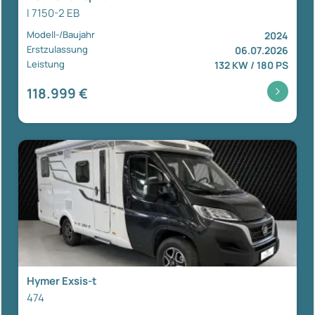
I 7150-2 EB
Modell-/Baujahr
2024
Erstzulassung
06.07.2026
Leistung
132 KW / 180 PS
118.999 €
Hymer Exsis-t
474