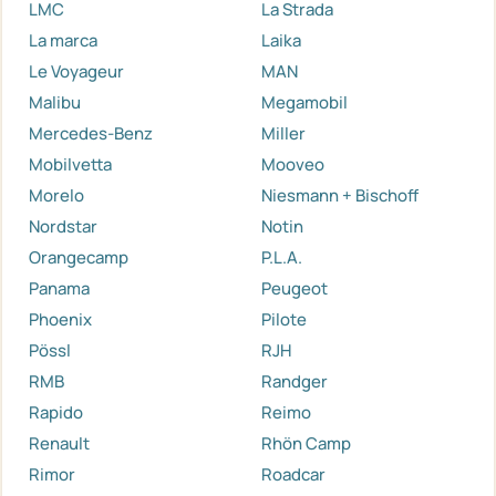
LMC
La Strada
La marca
Laika
Le Voyageur
MAN
Malibu
Megamobil
Mercedes-Benz
Miller
Mobilvetta
Mooveo
Morelo
Niesmann + Bischoff
Nordstar
Notin
Orangecamp
P.L.A.
Panama
Peugeot
Phoenix
Pilote
Pössl
RJH
RMB
Randger
Rapido
Reimo
Renault
Rhön Camp
Rimor
Roadcar