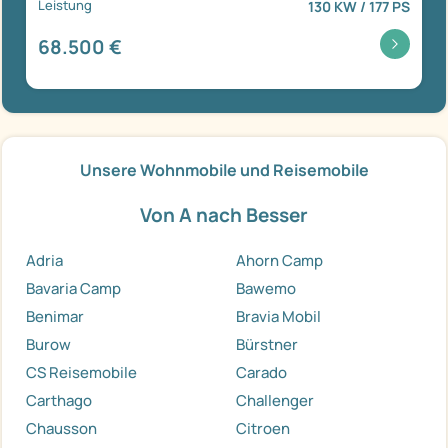
Leistung
130 KW / 177 PS
68.500 €
Unsere Wohnmobile und Reisemobile
Von A nach Besser
Adria
Ahorn Camp
Bavaria Camp
Bawemo
Benimar
Bravia Mobil
Burow
Bürstner
CS Reisemobile
Carado
Carthago
Challenger
Chausson
Citroen