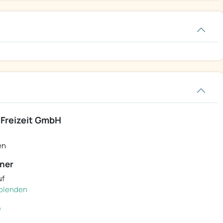
 Freizeit GmbH
en
ner
uf
inblenden
e