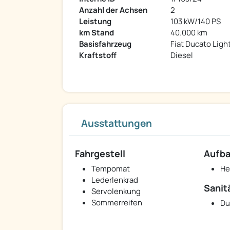
Anzahl der Achsen
2
Leistung
103 kW/140 PS
km Stand
40.000 km
Basisfahrzeug
Fiat Ducato Ligh
Kraftstoff
Diesel
Ausstattungen
Fahrgestell
Aufb
Tempomat
He
Lederlenkrad
Sanit
Servolenkung
Sommerreifen
Du