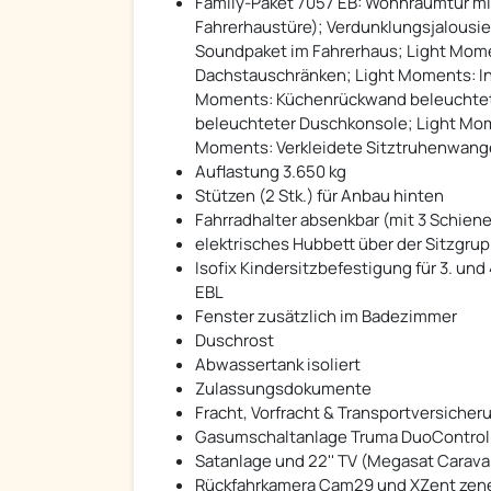
Family-Paket 7057 EB: Wohnraumtür mit 
Fahrerhaustüre); Verdunklungsjalousie
Soundpaket im Fahrerhaus; Light Mom
Dachstauschränken; Light Moments: I
Moments: Küchenrückwand beleuchtet;
beleuchteter Duschkonsole; Light Mom
Moments: Verkleidete Sitztruhenwange
Auflastung 3.650 kg
Stützen (2 Stk.) für Anbau hinten
Fahrradhalter absenkbar (mit 3 Schien
elektrisches Hubbett über der Sitzgru
Isofix Kindersitzbefestigung für 3. und
EBL
Fenster zusätzlich im Badezimmer
Duschrost
Abwassertank isoliert
Zulassungsdokumente
Fracht, Vorfracht & Transportversicher
Gasumschaltanlage Truma DuoControl C
Satanlage und 22'' TV (Megasat Carav
Rückfahrkamera Cam29 und XZent zenec 