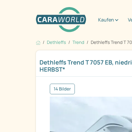
Kaufen
V
Dethleffs
Trend
Dethleffs Trend T 705
Dethleffs Trend T 7057 EB, niedr
HERBST*
14 Bilder