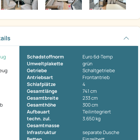
ails
eug
Schadstoffnorm
Euro 6d-Temp
Umweltplakette
grün
zeug
Getriebe
Schaltgetriebe
Antriebsart
Frontantrieb
Schlafplätze
4
Gesamtlänge
741 cm
Gesamtbreite
233 cm
ab
Gesamthöhe
300 cm
Aufbauart
Teilintegriert
techn. zul.
3.650 kg
Gesamtmasse
Infrastruktur
separate Dusche
Betten
Einzelbett