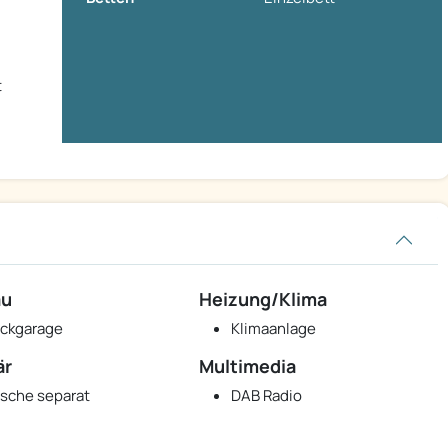
t
au
Heizung/Klima
ckgarage
Klimaanlage
är
Multimedia
sche separat
DAB Radio