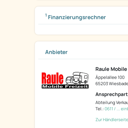
1
Finanzierungsrechner
Anbieter
Raule Mobile
Äppelallee 100
65203 Wiesbad
Ansprechpart
Abteilung Verka
Tel.:
0611 / ... e
Zur Händlerseit