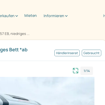
Mieten
erkaufen
Informieren
7 EB, niedriges ...
iges Bett *ab
Händlerinserat
Gebraucht
1/14