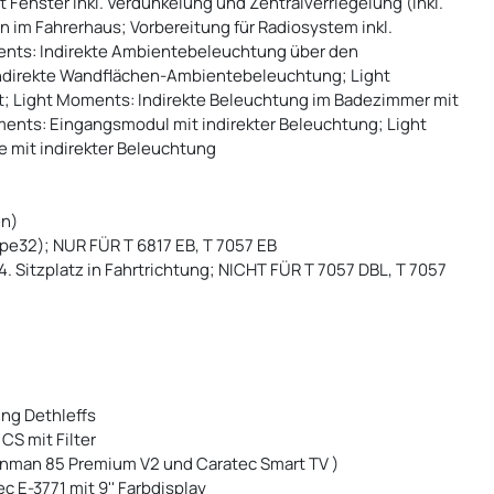
Fenster inkl. Verdunkelung und Zentralverriegelung (inkl.
n im Fahrerhaus; Vorbereitung für Radiosystem inkl.
ents: Indirekte Ambientebeleuchtung über den
ndirekte Wandflächen-Ambientebeleuchtung; Light
 Light Moments: Indirekte Beleuchtung im Badezimmer mit
ents: Eingangsmodul mit indirekter Beleuchtung; Light
 mit indirekter Beleuchtung
en)
ppe32); NUR FÜR T 6817 EB, T 7057 EB
 4. Sitzplatz in Fahrtrichtung; NICHT FÜR T 7057 DBL, T 7057
ung Dethleffs
S mit Filter
anman 85 Premium V2 und Caratec Smart TV )
E-3771 mit 9'' Farbdisplay