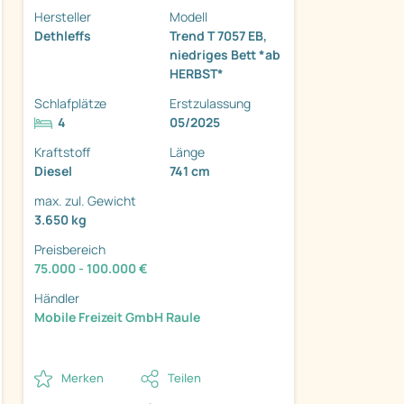
Hersteller
Modell
Dethleffs
Trend T 7057 EB,
niedriges Bett *ab
HERBST*
Schlafplätze
Erstzulassung
4
05/2025
ter
Kraftstoff
Länge
Diesel
741 cm
max. zul. Gewicht
3.650 kg
Preisbereich
75.000 - 100.000 €
Händler
Mobile Freizeit GmbH Raule
Merken
Teilen