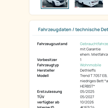
Fahrzeugdaten / technische Det
Fahrzeugzustand
Gebrauchtfahrz
mit Garantie
ehem. Mietfahr
Vorbesitzer
1
Fahrzeugtyp
Wohnmobile
Hersteller
Dethleffs
Modell
Trend T 7057 EB,
niedriges Bett *
HERBST*
Erstzulassung
05/2025
TÜV
05/2027
verfügbar ab
10/2026
Interne ID
#163/24