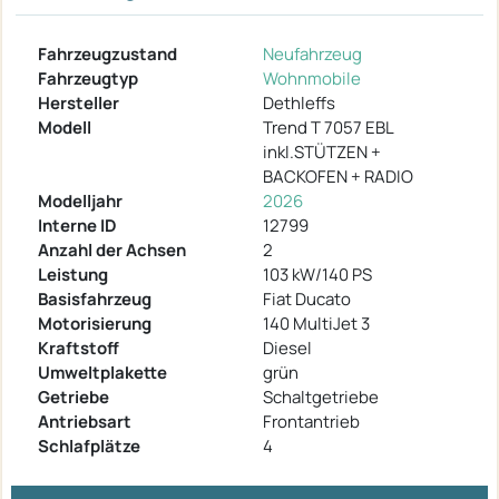
Fahrzeugzustand
Neufahrzeug
Fahrzeugtyp
Wohnmobile
Hersteller
Dethleffs
Modell
Trend T 7057 EBL
inkl.STÜTZEN +
BACKOFEN + RADIO
Modelljahr
2026
Interne ID
12799
Anzahl der Achsen
2
Leistung
103 kW/140 PS
Basisfahrzeug
Fiat Ducato
Motorisierung
140 MultiJet 3
Kraftstoff
Diesel
Umweltplakette
grün
Getriebe
Schaltgetriebe
Antriebsart
Frontantrieb
Schlafplätze
4