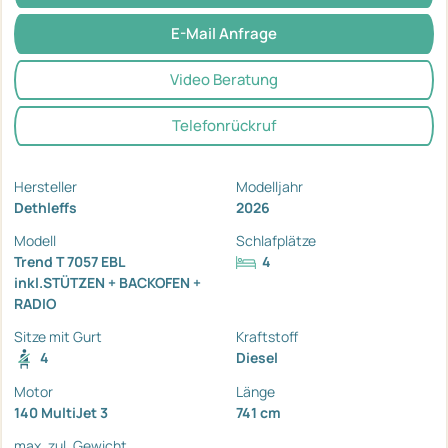
E-Mail Anfrage
Video Beratung
Telefonrückruf
Hersteller
Modelljahr
Dethleffs
2026
Modell
Schlafplätze
Trend T 7057 EBL
4
inkl.STÜTZEN + BACKOFEN +
RADIO
Sitze mit Gurt
Kraftstoff
4
Diesel
Motor
Länge
140 MultiJet 3
741 cm
max. zul. Gewicht