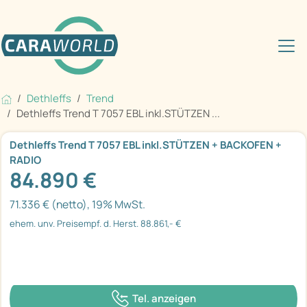
Dethleffs
Trend
Dethleffs Trend T 7057 EBL inkl.STÜTZEN ...
Dethleffs Trend T 7057 EBL inkl.STÜTZEN + BACKOFEN +
RADIO
84.890 €
71.336 € (netto), 19% MwSt.
ehem. unv. Preisempf. d. Herst. 88.861,- €
Tel. anzeigen