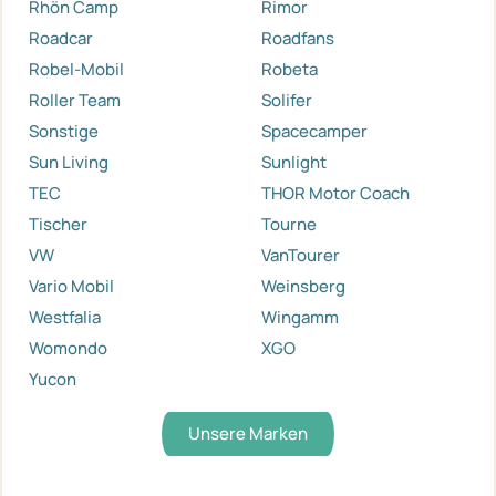
Rhön Camp
Rimor
Roadcar
Roadfans
Robel-Mobil
Robeta
Roller Team
Solifer
Sonstige
Spacecamper
Sun Living
Sunlight
TEC
THOR Motor Coach
Tischer
Tourne
VW
VanTourer
Vario Mobil
Weinsberg
Westfalia
Wingamm
Womondo
XGO
Yucon
Unsere Marken