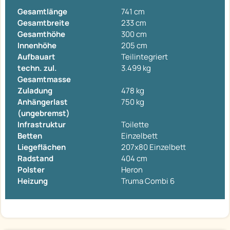
Gesamtlänge
741 cm
Gesamtbreite
233 cm
Gesamthöhe
300 cm
Innenhöhe
205 cm
Aufbauart
Teilintegriert
techn. zul.
3.499 kg
Gesamtmasse
Zuladung
478 kg
Anhängerlast
750 kg
(ungebremst)
Infrastruktur
Toilette
Betten
Einzelbett
Liegeflächen
207x80 Einzelbett
Radstand
404 cm
Polster
Heron
Heizung
Truma Combi 6