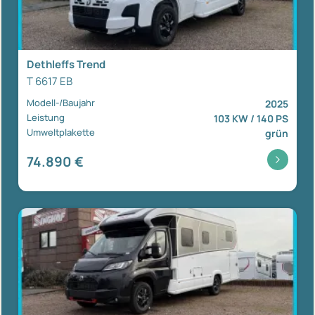
Dethleffs Trend
T 6617 EB
Modell-/Baujahr
2025
Leistung
103 KW / 140 PS
Umweltplakette
grün
74.890 €