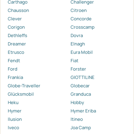
Carthago
Challenger
Chausson
Citroen
Clever
Concorde
Corigon
Crosscamp
Dethleffs
Dovra
Dreamer
Elnagh
Etrusco
Eura Mobil
Fendt
Fiat
Ford
Forster
Frankia
GIOTTILINE
Globe-Traveller
Globecar
Glücksmobil
Granduca
Heku
Hobby
Hymer
Hymer Eriba
Ilusion
Itineo
Iveco
Joa Camp