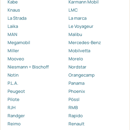
Kabe
Karmann Mobil
Knaus
LMC
La Strada
La marca
Laika
Le Voyageur
MAN
Malibu
Megamobil
Mercedes-Benz
Miller
Mobilvetta
Mooveo
Morelo
Niesmann + Bischoff
Nordstar
Notin
Orangecamp
P.L.A.
Panama
Peugeot
Phoenix
Pilote
Pössl
RJH
RMB
Randger
Rapido
Reimo
Renault