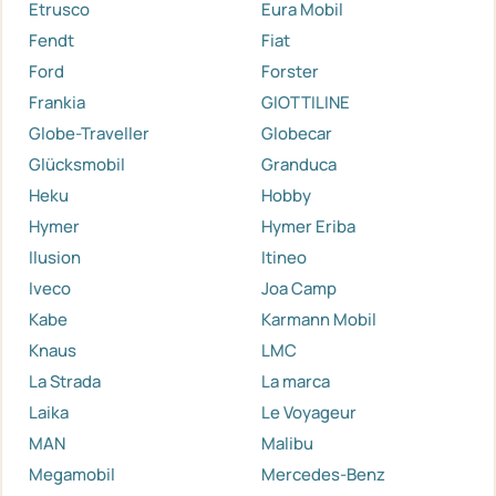
Etrusco
Eura Mobil
Fendt
Fiat
Ford
Forster
Frankia
GIOTTILINE
Globe-Traveller
Globecar
Glücksmobil
Granduca
Heku
Hobby
Hymer
Hymer Eriba
Ilusion
Itineo
Iveco
Joa Camp
Kabe
Karmann Mobil
Knaus
LMC
La Strada
La marca
Laika
Le Voyageur
MAN
Malibu
Megamobil
Mercedes-Benz