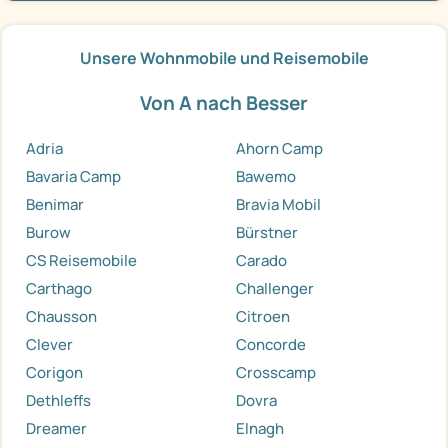
Unsere Wohnmobile und Reisemobile
Von A nach Besser
Adria
Ahorn Camp
Bavaria Camp
Bawemo
Benimar
Bravia Mobil
Burow
Bürstner
CS Reisemobile
Carado
Carthago
Challenger
Chausson
Citroen
Clever
Concorde
Corigon
Crosscamp
Dethleffs
Dovra
Dreamer
Elnagh