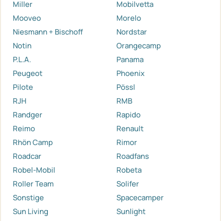
Miller
Mobilvetta
Mooveo
Morelo
Niesmann + Bischoff
Nordstar
Notin
Orangecamp
P.L.A.
Panama
Peugeot
Phoenix
Pilote
Pössl
RJH
RMB
Randger
Rapido
Reimo
Renault
Rhön Camp
Rimor
Roadcar
Roadfans
Robel-Mobil
Robeta
Roller Team
Solifer
Sonstige
Spacecamper
Sun Living
Sunlight