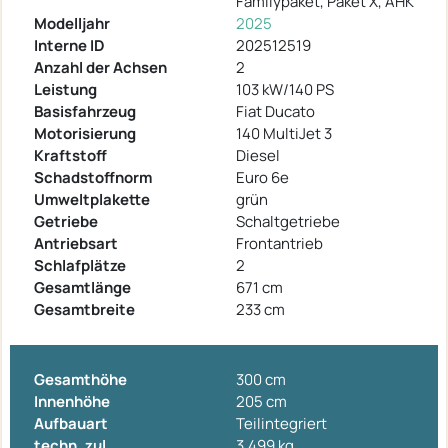
Familypaket, Paket X, AHK
Modelljahr
2025
Interne ID
202512519
Anzahl der Achsen
2
Leistung
103 kW/140 PS
Basisfahrzeug
Fiat Ducato
Motorisierung
140 MultiJet 3
Kraftstoff
Diesel
Schadstoffnorm
Euro 6e
Umweltplakette
grün
Getriebe
Schaltgetriebe
Antriebsart
Frontantrieb
Schlafplätze
2
Gesamtlänge
671 cm
Gesamtbreite
233 cm
Gesamthöhe
300 cm
Innenhöhe
205 cm
Aufbauart
Teilintegriert
techn. zul.
3.499 kg