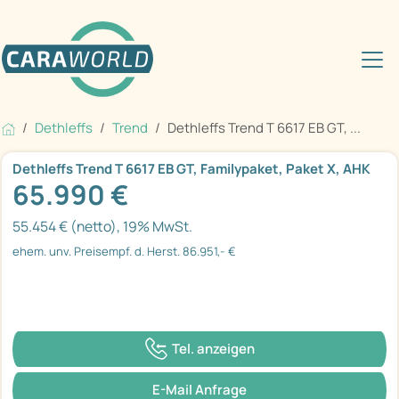
Dethleffs
Trend
Dethleffs Trend T 6617 EB GT, ...
Dethleffs Trend T 6617 EB GT, Familypaket, Paket X, AHK
65.990 €
55.454 € (netto), 19% MwSt.
ehem. unv. Preisempf. d. Herst. 86.951,- €
Tel. anzeigen
E-Mail Anfrage