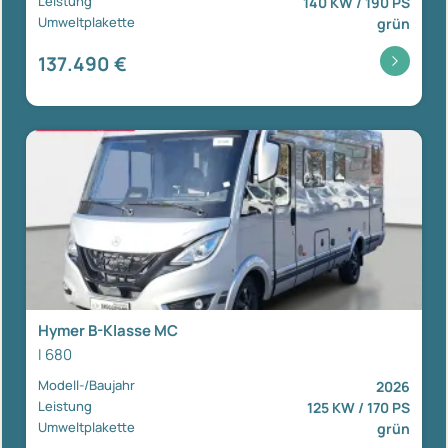
Leistung
140 KW / 190 PS
Umweltplakette
grün
137.490 €
Hymer B-Klasse MC
I 680
Modell-/Baujahr
2026
Leistung
125 KW / 170 PS
Umweltplakette
grün