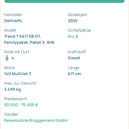
Hersteller
Modelljahr
Dethleffs
2025
Modell
Schlafplätze
Trend T 6617 EB GT,
2
Familypaket, Paket X, AHK
Sitze mit Gurt
Kraftstoff
4
Diesel
Motor
Länge
140 MultiJet 3
671 cm
max. zul. Gewicht
3.499 kg
Preisbereich
50.000 - 75.000 €
Händler
Reisemobile Brüggemann GmbH