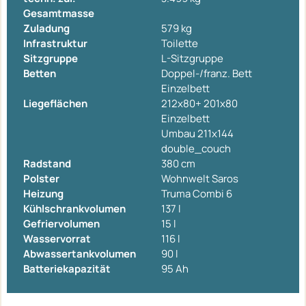
Gesamtmasse
Zuladung
579 kg
Infrastruktur
Toilette
Sitzgruppe
L-Sitzgruppe
Betten
Doppel-/franz. Bett
Einzelbett
Liegeflächen
212x80+ 201x80
Einzelbett
Umbau 211x144
double_couch
Radstand
380 cm
Polster
Wohnwelt Saros
Heizung
Truma Combi 6
Kühlschrankvolumen
137 l
Gefriervolumen
15 l
Wasservorrat
116 l
Abwassertankvolumen
90 l
Batteriekapazität
95 Ah