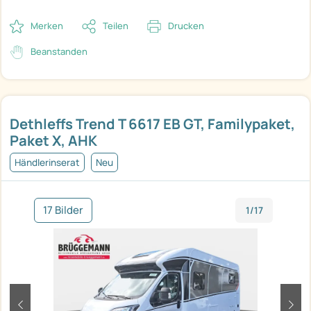
Merken
Teilen
Drucken
Beanstanden
Dethleffs Trend T 6617 EB GT, Familypaket,
Paket X, AHK
Händlerinserat
Neu
17 Bilder
1/17
zurück
weit