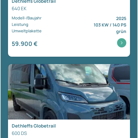
Dethleffs Globetrail
640 EK
Modell-/Baujahr
2025
Leistung
103 KW / 140 PS
Umweltplakette
grün
59.900 €
Dethleffs Globetrail
600 DS