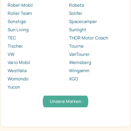
Robel-Mobil
Robeta
Roller Team
Solifer
Sonstige
Spacecamper
Sun Living
Sunlight
TEC
THOR Motor Coach
Tischer
Tourne
VW
VanTourer
Vario Mobil
Weinsberg
Westfalia
Wingamm
Womondo
XGO
Yucon
Unsere Marken