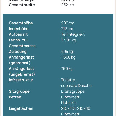
Gesamtbreite
232 cm
Gesamthöhe
299 cm
Innenhöhe
213 cm
Aufbauart
Teilintegriert
techn. zul.
3.500 kg
Gesamtmasse
Zuladung
405 kg
Anhängerlast
1.500 kg
(gebremst)
Anhängerlast
750 kg
(ungebremst)
Infrastruktur
Toilette
separate Dusche
Sitzgruppe
L-Sitzgruppe
Betten
Einzelbett
Hubbett
Liegeflächen
215x80+ 215x80
Einzelbett