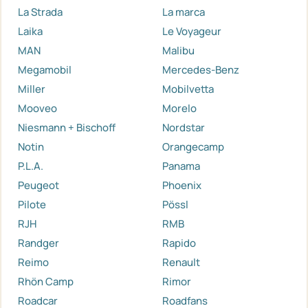
La Strada
La marca
Laika
Le Voyageur
MAN
Malibu
Megamobil
Mercedes-Benz
Miller
Mobilvetta
Mooveo
Morelo
Niesmann + Bischoff
Nordstar
Notin
Orangecamp
P.L.A.
Panama
Peugeot
Phoenix
Pilote
Pössl
RJH
RMB
Randger
Rapido
Reimo
Renault
Rhön Camp
Rimor
Roadcar
Roadfans