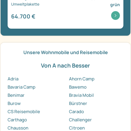
Umweltplakette
grün
64.700 €
Unsere Wohnmobile und Reisemobile
Von A nach Besser
Adria
Ahorn Camp
Bavaria Camp
Bawemo
Benimar
Bravia Mobil
Burow
Bürstner
CS Reisemobile
Carado
Carthago
Challenger
Chausson
Citroen