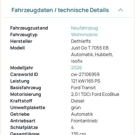
Fahrzeugdaten / technische Details
Fahrzeugzustand
Neufahrzeug
Fahrzeugtyp
Wohnmobile
Hersteller
Dethleffs
Modell
Just Go T 7055 EB
Automatik, Hubbett,
isofix
Modelljahr
2026
Caraworld ID
cw-27106959
Leistung
121 kW/165 PS
Basisfahrzeug
Ford Transit
Motorisierung
2,0 l TDCi Ford EcoBlue
Kraftstoff
Diesel
Umweltplakette
grün
Getriebe
Automatik
Antriebsart
Frontantrieb
Schlafplätze
4
Gesamtlänge
735 cm