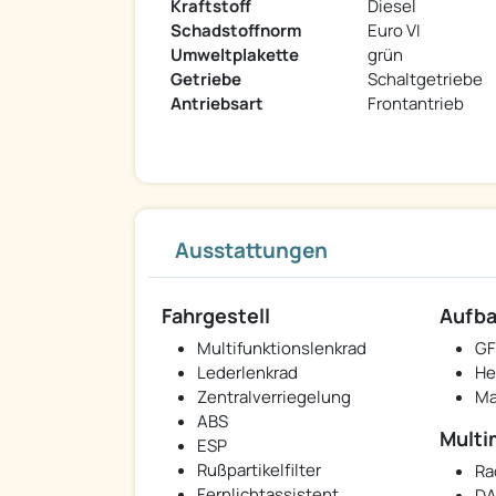
Kraftstoff
Diesel
Schadstoffnorm
Euro VI
Umweltplakette
grün
Getriebe
Schaltgetriebe
Antriebsart
Frontantrieb
Ausstattungen
Fahrgestell
Aufb
Multifunktionslenkrad
GF
Lederlenkrad
He
Zentralverriegelung
Ma
ABS
Multi
ESP
Rußpartikelfilter
Ra
Fernlichtassistent
DA