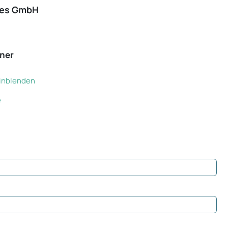
ces GmbH
ner
 einblenden
e