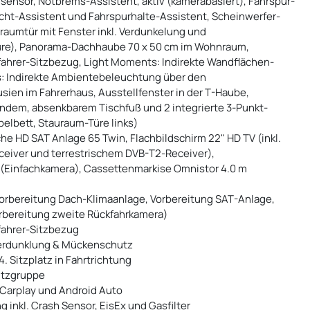
ensor, Notbrems-Assistent, aktiv (kamerabasiert), Fahrspur-
icht-Assistent und Fahrspurhalte-Assistent, Scheinwerfer-
aumtür mit Fenster inkl. Verdunkelung und
stüre), Panorama-Dachhaube 70 x 50 cm im Wohnraum,
ifahrer-Sitzbezug, Light Moments: Indirekte Wandflächen-
 Indirekte Ambientebeleuchtung über den
ien im Fahrerhaus, Ausstellfenster in der T-Haube,
endem, absenkbarem Tischfuß und 2 integrierte 3-Punkt-
elbett, Stauraum-Türe links)
he HD SAT Anlage 65 Twin, Flachbildschirm 22" HD TV (inkl.
ceiver und terrestrischem DVB-T2-Receiver),
 (Einfachkamera), Cassettenmarkise Omnistor 4.0 m
 Vorbereitung Dach-Klimaanlage, Vorbereitung SAT-Anlage,
orbereitung zweite Rückfahrkamera)
ifahrer-Sitzbezug
erdunklung & Mückenschutz
4. Sitzplatz in Fahrtrichtung
Sitzgruppe
 Carplay und Android Auto
nkl. Crash Sensor, EisEx und Gasfilter