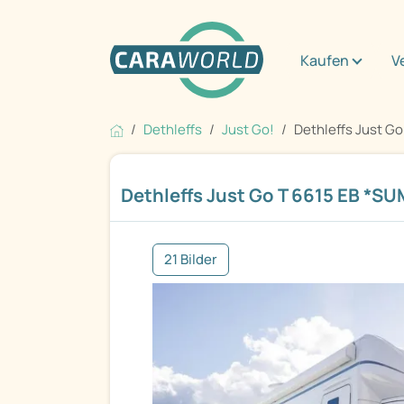
Kaufen
V
Dethleffs
Just Go!
Dethleffs Just Go
Dethleffs Just Go T 6615 EB *S
21 Bilder