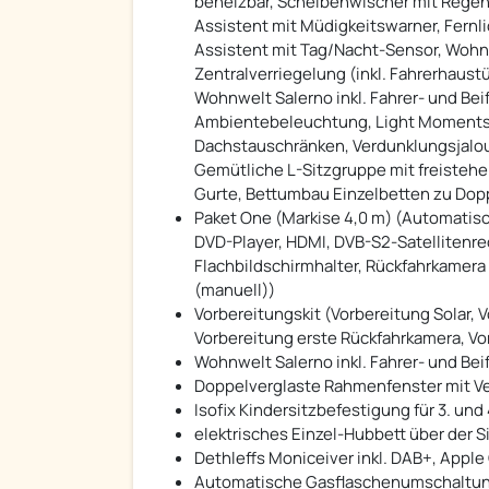
beheizbar, Scheibenwischer mit Regens
Assistent mit Müdigkeitswarner, Fernl
Assistent mit Tag/Nacht-Sensor, Wohnr
Zentralverriegelung (inkl. Fahrerhau
Wohnwelt Salerno inkl. Fahrer- und Be
Ambientebeleuchtung, Light Moments:
Dachstauschränken, Verdunklungsjalous
Gemütliche L-Sitzgruppe mit freisteh
Gurte, Bettumbau Einzelbetten zu Dopp
Paket One (Markise 4,0 m) (Automatisc
DVD-Player, HDMI, DVB-S2-Satellitenre
Flachbildschirmhalter, Rückfahrkamera
(manuell))
Vorbereitungskit (Vorbereitung Solar,
Vorbereitung erste Rückfahrkamera, V
Wohnwelt Salerno inkl. Fahrer- und Be
Doppelverglaste Rahmenfenster mit V
Isofix Kindersitzbefestigung für 3. und 
elektrisches Einzel-Hubbett über der 
Dethleffs Moniceiver inkl. DAB+, Apple
Automatische Gasflaschenumschaltung i