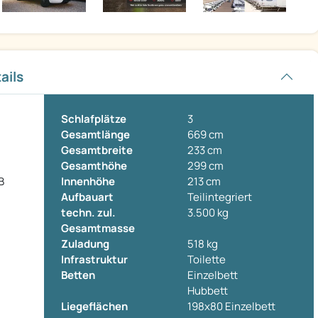
ails
Schlafplätze
3
Gesamtlänge
669 cm
Gesamtbreite
233 cm
Gesamthöhe
299 cm
B
Innenhöhe
213 cm
*
Aufbauart
Teilintegriert
techn. zul.
3.500 kg
Gesamtmasse
Zuladung
518 kg
Infrastruktur
Toilette
Betten
Einzelbett
Hubbett
Liegeflächen
198x80 Einzelbett