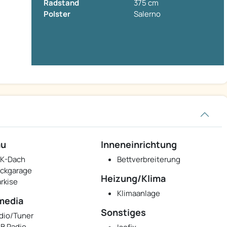
Radstand
375 cm
Polster
Salerno
au
Inneneinrichtung
K-Dach
Bettverbreiterung
ckgarage
Heizung/Klima
rkise
Klimaanlage
media
Sonstiges
dio/Tuner
B Radio