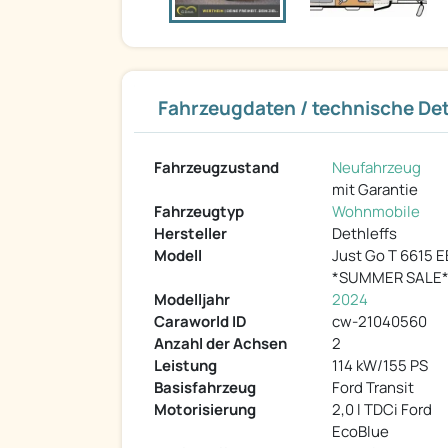
Fahrzeugdaten / technische Det
Fahrzeugzustand
Neufahrzeug
mit Garantie
Fahrzeugtyp
Wohnmobile
Hersteller
Dethleffs
Modell
Just Go T 6615 E
*SUMMER SALE
Modelljahr
2024
Caraworld ID
cw-21040560
Anzahl der Achsen
2
Leistung
114 kW/155 PS
Basisfahrzeug
Ford Transit
Motorisierung
2,0 l TDCi Ford
EcoBlue