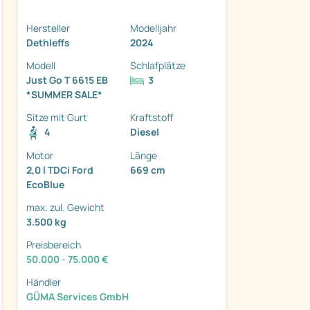
Hersteller
Modelljahr
Dethleffs
2024
Modell
Schlafplätze
Just Go T 6615 EB
3
ter
*SUMMER SALE*
Sitze mit Gurt
Kraftstoff
4
Diesel
Motor
Länge
2,0 l TDCi Ford
669 cm
EcoBlue
max. zul. Gewicht
3.500 kg
Preisbereich
50.000 - 75.000 €
Händler
GÜMA Services GmbH