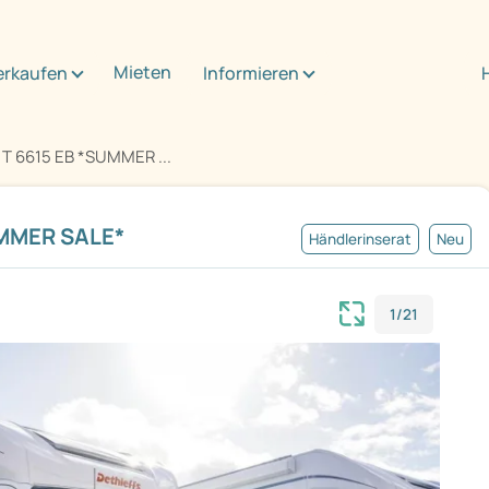
Mieten
erkaufen
Informieren
 T 6615 EB *SUMMER ...
UMMER SALE*
Händlerinserat
Neu
1/21