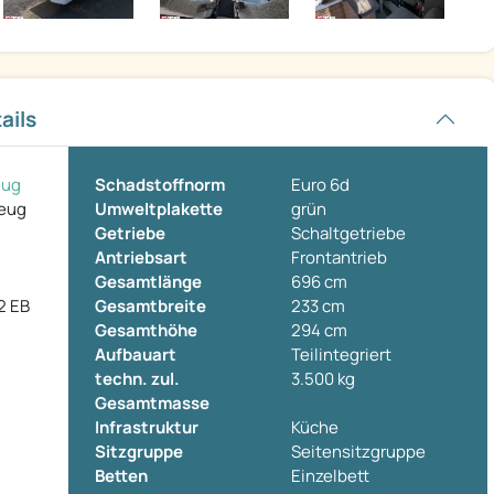
ails
eug
Schadstoffnorm
Euro 6d
zeug
Umweltplakette
grün
Getriebe
Schaltgetriebe
Antriebsart
Frontantrieb
Gesamtlänge
696 cm
2 EB
Gesamtbreite
233 cm
Gesamthöhe
294 cm
Aufbauart
Teilintegriert
techn. zul.
3.500 kg
Gesamtmasse
Infrastruktur
Küche
Sitzgruppe
Seitensitzgruppe
Betten
Einzelbett