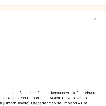
z
rlenkrad und Schaltknauf mit Ledermanschette, Fahrerhaus
nslenkrad, Armaturenbrett mit Aluminium Applikation
ra (Einfachkamera), Cassettenmarkise Omnistor 4.0 m