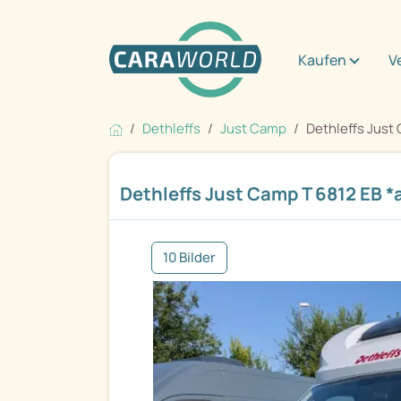
Kaufen
V
Dethleffs
Just Camp
Dethleffs Just 
Dethleffs Just Camp T 6812 EB *
10 Bilder