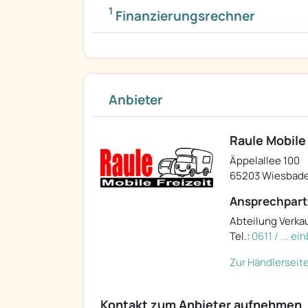
1
Finanzierungsrechner
Anbieter
Raule Mobile
Äppelallee 100
65203 Wiesbad
Ansprechpart
Abteilung Verka
Tel.:
0611 / ... e
Zur Händlerseit
Kontakt zum Anbieter aufnehmen