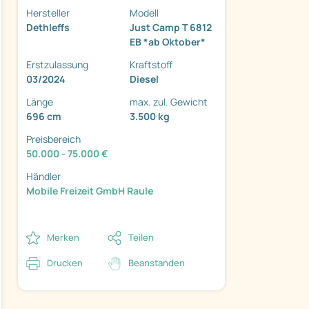
Hersteller
Modell
Dethleffs
Just Camp T 6812
EB *ab Oktober*
Erstzulassung
Kraftstoff
03/2024
Diesel
ter
Länge
max. zul. Gewicht
696 cm
3.500 kg
Preisbereich
50.000 - 75.000 €
Händler
Mobile Freizeit GmbH Raule
Merken
Teilen
Drucken
Beanstanden