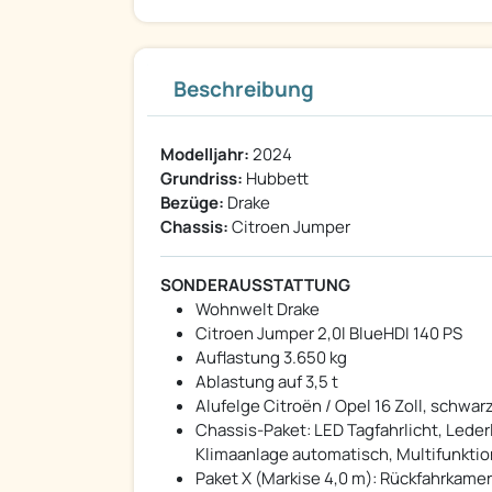
Beschreibung
Modelljahr:
2024
Grundriss:
Hubbett
Bezüge:
Drake
Chassis:
Citroen Jumper
SONDERAUSSTATTUNG
Wohnwelt Drake
Citroen Jumper 2,0l BlueHDI 140 PS
Auflastung 3.650 kg
Ablastung auf 3,5 t
Alufelge Citroën / Opel 16 Zoll, schwar
Chassis-Paket: LED Tagfahrlicht, Lede
Klimaanlage automatisch, Multifunktio
Paket X (Markise 4,0 m): Rückfahrkame