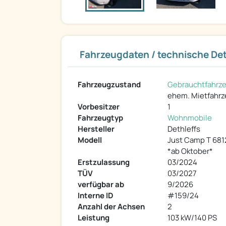
Fahrzeugdaten / technische Det
Fahrzeugzustand
Gebrauchtfahrz
ehem. Mietfahr
Vorbesitzer
1
Fahrzeugtyp
Wohnmobile
Hersteller
Dethleffs
Modell
Just Camp T 681
*ab Oktober*
Erstzulassung
03/2024
TÜV
03/2027
verfügbar ab
9/2026
Interne ID
#159/24
Anzahl der Achsen
2
Leistung
103 kW/140 PS