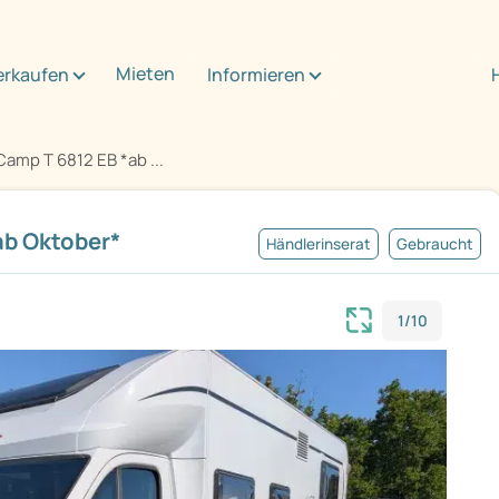
Mieten
erkaufen
Informieren
Camp T 6812 EB *ab ...
ab Oktober*
Händlerinserat
Gebraucht
1/10