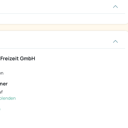
 Freizeit GmbH
en
ner
uf
inblenden
e