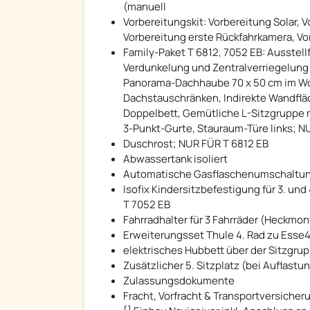
(manuell
Vorbereitungskit: Vorbereitung Solar,
Vorbereitung erste Rückfahrkamera, V
Family-Paket T 6812, 7052 EB: Ausstell
Verdunkelung und Zentralverriegelung 
Panorama-Dachhaube 70 x 50 cm im Wo
Dachstauschränken, Indirekte Wandfl
Doppelbett, Gemütliche L-Sitzgruppe 
3-Punkt-Gurte, Stauraum-Türe links; N
Duschrost; NUR FÜR T 6812 EB
Abwassertank isoliert
Automatische Gasflaschenumschaltung i
Isofix Kindersitzbefestigung für 3. und
T 7052 EB
Fahrradhalter für 3 Fahrräder (Heckmo
Erweiterungsset Thule 4. Rad zu Esse
elektrisches Hubbett über der Sitzgru
Zusätzlicher 5. Sitzplatz (bei Auflastun
Zulassungsdokumente
Fracht, Vorfracht & Transportversicher