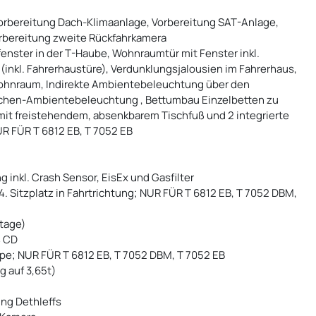
 Vorbereitung Dach-Klimaanlage, Vorbereitung SAT-Anlage,
orbereitung zweite Rückfahrkamera
fenster in der T-Haube, Wohnraumtür mit Fenster inkl.
(inkl. Fahrerhaustüre), Verdunklungsjalousien im Fahrerhaus,
hnraum, Indirekte Ambientebeleuchtung über den
ächen-Ambientebeleuchtung , Bettumbau Einzelbetten zu
mit freistehendem, absenkbarem Tischfuß und 2 integrierte
UR FÜR T 6812 EB, T 7052 EB
nkl. Crash Sensor, EisEx und Gasfilter
 4. Sitzplatz in Fahrtrichtung; NUR FÜR T 6812 EB, T 7052 DBM,
ntage)
4 CD
ppe; NUR FÜR T 6812 EB, T 7052 DBM, T 7052 EB
g auf 3,65t)
ung Dethleffs