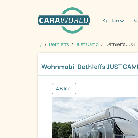
Kaufen
V
Dethleffs
Just Camp
Dethleffs JUS
Wohnmobil Dethleffs JUST CAMP
4 Bilder