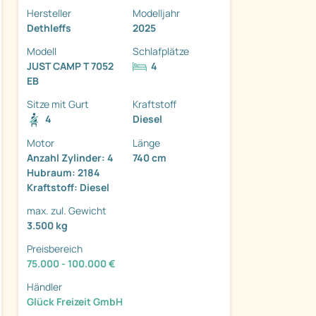
Hersteller
Modelljahr
Dethleffs
2025
Modell
Schlafplätze
JUST CAMP T 7052
4
EB
ter
Sitze mit Gurt
Kraftstoff
4
Diesel
Motor
Länge
Anzahl Zylinder: 4
740 cm
Hubraum: 2184
Kraftstoff: Diesel
max. zul. Gewicht
3.500 kg
Preisbereich
75.000 - 100.000 €
Händler
Glück Freizeit GmbH