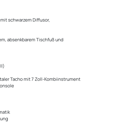
mit schwarzem Diffusor,
dem, absenkbarem Tischfuß und
ll)
taler Tacho mit 7 Zoll-Kombiinstrument
konsole
matik
nung