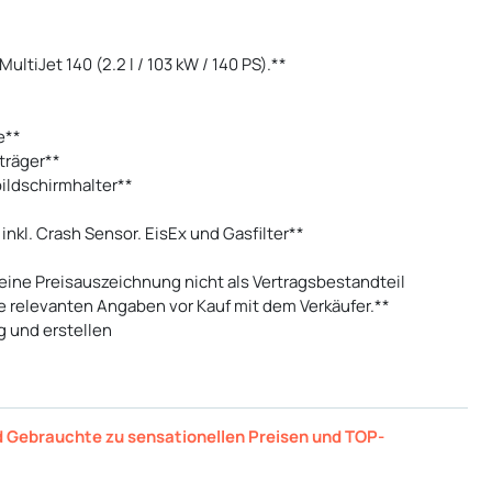
ultiJet 140 (2.2 l / 103 kW / 140 PS).**
e**
träger**
bildschirmhalter**
kl. Crash Sensor. EisEx und Gasfilter**
eine Preisauszeichnung nicht als Vertragsbestandteil
Sie relevanten Angaben vor Kauf mit dem Verkäufer.**
g und erstellen
d Gebrauchte zu sensationellen Preisen und TOP-