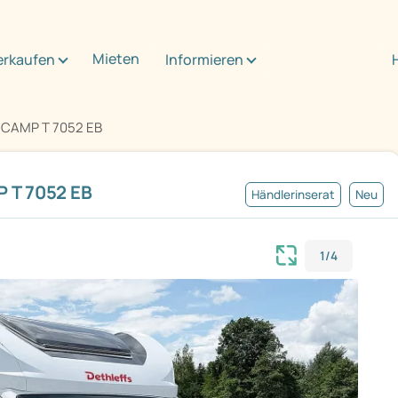
Mieten
erkaufen
Informieren
T CAMP T 7052 EB
 T 7052 EB
Händlerinserat
Neu
1/4