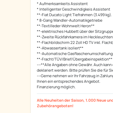
* Aufmerksamkeits Assistent
* Intelligenter Geschwindigkeis Assistent
**-Fiat Ducato Light Tiefrahmen (3.499 kg). M
* 8-Gang Wandler-Automatikgetriebe
**-Textilleder-Wohnwelt Heron**
**-elektrisches Hubbett über der Sitzgrupp
**-Zweite Rückfahrkamera im Heckleuchten
**-Flachbildschirm 22 Zoll HD TV inkl. Flach
**-Abwassertank isoliert**
**-Automatische Gasflaschenumschaltung in
**-Fracht/TÜV/Brief/Übergabeinspektion**
----**Alle Angaben ohne Gewähr. Auch kann 
deklariert werden. Bitte prüfen Sie die für 
----Gerne nehmen wir Ihr Fahrzeug in Zahlun
Ihnen ein entsprechendes Angebot.
Finanzierung möglich.
Alle Neuheiten der Saison, 1.000 Neue un
Zubehörangeboten!