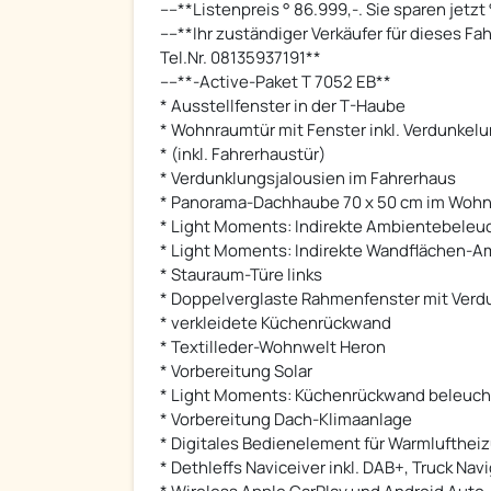
----**Listenpreis ° 86.999,-. Sie sparen jetzt 
----**Ihr zuständiger Verkäufer für dieses Fa
Tel.Nr. 08135937191**
----**-Active-Paket T 7052 EB**
* Ausstellfenster in der T-Haube
* Wohnraumtür mit Fenster inkl. Verdunkel
* (inkl. Fahrerhaustür)
* Verdunklungsjalousien im Fahrerhaus
* Panorama-Dachhaube 70 x 50 cm im Woh
* Light Moments: Indirekte Ambientebele
* Light Moments: Indirekte Wandflächen-
* Stauraum-Türe links
* Doppelverglaste Rahmenfenster mit Verd
* verkleidete Küchenrückwand
* Textilleder-Wohnwelt Heron
* Vorbereitung Solar
* Light Moments: Küchenrückwand beleuch
* Vorbereitung Dach-Klimaanlage
* Digitales Bedienelement für Warmlufthei
* Dethleffs Naviceiver inkl. DAB+, Truck Nav