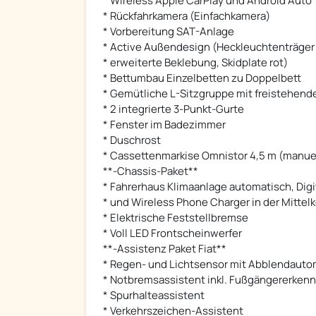
* Wireless Apple CarPlay und Android Auto
* Rückfahrkamera (Einfachkamera)
* Vorbereitung SAT-Anlage
* Active Außendesign (Heckleuchtenträger 
* erweiterte Beklebung, Skidplate rot)
* Bettumbau Einzelbetten zu Doppelbett
* Gemütliche L-Sitzgruppe mit freistehen
* 2 integrierte 3-Punkt-Gurte
* Fenster im Badezimmer
* Duschrost
* Cassettenmarkise Omnistor 4,5 m (manue
**-Chassis-Paket**
* Fahrerhaus Klimaanlage automatisch, Digi
* und Wireless Phone Charger in der Mittel
* Elektrische Feststellbremse
* Voll LED Frontscheinwerfer
**-Assistenz Paket Fiat**
* Regen- und Lichtsensor mit Abblendauto
* Notbremsassistent inkl. Fußgängererken
* Spurhalteassistent
* Verkehrszeichen-Assistent