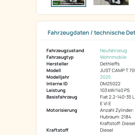
Fahrzeugdaten / technische Det
Fahrzeugzustand
Neufahrzeug
Fahrzeugtyp
Wohnmobile
Hersteller
Dethleffs
Modell
JUST CAMP T 70
Modelljahr
2025
Interne ID
DM25022
Leistung
103 kW/140 PS
Basisfahrzeug
Fiat 2.2-140-35 L
E VI E
Motorisierung
Anzahl Zylinder:
Hubraum: 2184
Kraftstoff: Diese
Kraftstoff
Diesel