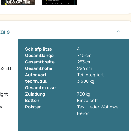
ails
Schlafplätze
4
Gesamtlänge
740 cm
Gesamtbreite
233 cm
52 EB
Gesamthöhe
294 cm
Aufbauart
Teilintegriert
techn. zul.
3.500 kg
Gesamtmasse
ight
Zuladung
700 kg
Betten
Einzelbett
 4
Polster
Textilleder-Wohnwelt
Heron
l