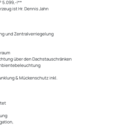
° 5.099,-!**
hrzeug ist Hr. Dennis Jahn
ung und Zentralverriegelung
nraum
uchtung über den Dachstauschränken
Ambientebeleuchtung
unklung & Mückenschutz inkl.
tet
zung
igation,