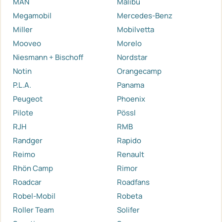
MAN
Malibu
Megamobil
Mercedes-Benz
Miller
Mobilvetta
Mooveo
Morelo
Niesmann + Bischoff
Nordstar
Notin
Orangecamp
P.L.A.
Panama
Peugeot
Phoenix
Pilote
Pössl
RJH
RMB
Randger
Rapido
Reimo
Renault
Rhön Camp
Rimor
Roadcar
Roadfans
Robel-Mobil
Robeta
Roller Team
Solifer