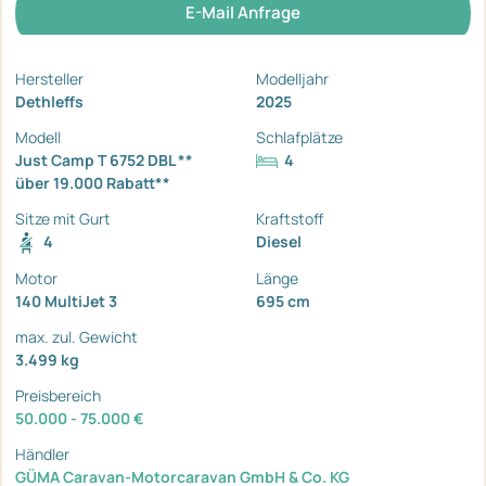
E-Mail Anfrage
Hersteller
Modelljahr
Dethleffs
2025
Modell
Schlafplätze
Just Camp T 6752 DBL **
4
über 19.000 Rabatt**
Sitze mit Gurt
Kraftstoff
4
Diesel
Motor
Länge
140 MultiJet 3
695 cm
max. zul. Gewicht
3.499 kg
Preisbereich
50.000 - 75.000 €
Händler
GÜMA Caravan-Motorcaravan GmbH & Co. KG