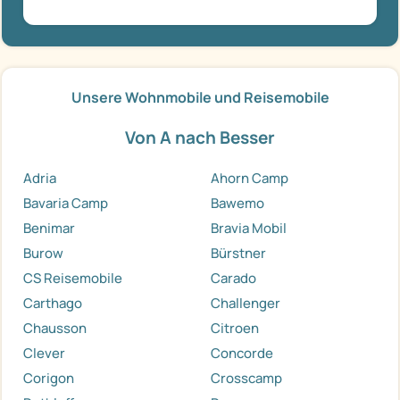
Unsere Wohnmobile und Reisemobile
Von A nach Besser
Adria
Ahorn Camp
Bavaria Camp
Bawemo
Benimar
Bravia Mobil
Burow
Bürstner
CS Reisemobile
Carado
Carthago
Challenger
Chausson
Citroen
Clever
Concorde
Corigon
Crosscamp