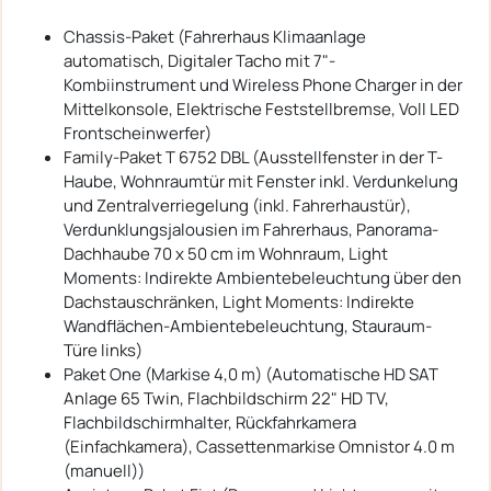
Chassis-Paket (Fahrerhaus Klimaanlage
automatisch, Digitaler Tacho mit 7"-
Kombiinstrument und Wireless Phone Charger in der
Mittelkonsole, Elektrische Feststellbremse, Voll LED
Frontscheinwerfer)
Family-Paket T 6752 DBL (Ausstellfenster in der T-
Haube, Wohnraumtür mit Fenster inkl. Verdunkelung
und Zentralverriegelung (inkl. Fahrerhaustür),
Verdunklungsjalousien im Fahrerhaus, Panorama-
Dachhaube 70 x 50 cm im Wohnraum, Light
Moments: Indirekte Ambientebeleuchtung über den
Dachstauschränken, Light Moments: Indirekte
Wandflächen-Ambientebeleuchtung, Stauraum-
Türe links)
Paket One (Markise 4,0 m) (Automatische HD SAT
Anlage 65 Twin, Flachbildschirm 22" HD TV,
Flachbildschirmhalter, Rückfahrkamera
(Einfachkamera), Cassettenmarkise Omnistor 4.0 m
(manuell))