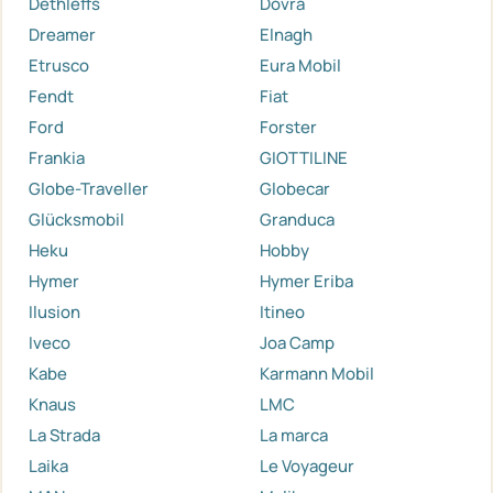
Dethleffs
Dovra
Dreamer
Elnagh
Etrusco
Eura Mobil
Fendt
Fiat
Ford
Forster
Frankia
GIOTTILINE
Globe-Traveller
Globecar
Glücksmobil
Granduca
Heku
Hobby
Hymer
Hymer Eriba
Ilusion
Itineo
Iveco
Joa Camp
Kabe
Karmann Mobil
Knaus
LMC
La Strada
La marca
Laika
Le Voyageur