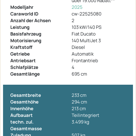
über 19.000 Rabatt**
Modelljahr
2025
Caraworld ID
cw-22525080
Anzahl der Achsen
2
Leistung
103 kW/140 PS
Basisfahrzeug
Fiat Ducato
Motorisierung
140 MultiJet 3
Kraftstoff
Diesel
Getriebe
Automatik
Antriebsart
Frontantrieb
Schlafplätze
4
Gesamtlänge
695 cm
Gesamtbreite
233 cm
Gesamthöhe
294 cm
Innenhöhe
213 cm
Aufbauart
Teilintegriert
techn. zul.
3.499 kg
Gesamtmasse
Zuladung
507 kg