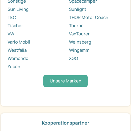
Sonstige
Spacecamper
Sun Living
Sunlight
TEC
THOR Motor Coach
Tischer
Tourne
VW
VanTourer
Vario Mobil
Weinsberg
Westfalia
Wingamm
Womondo
XGO
Yucon
Unsere Marken
Kooperationspartner