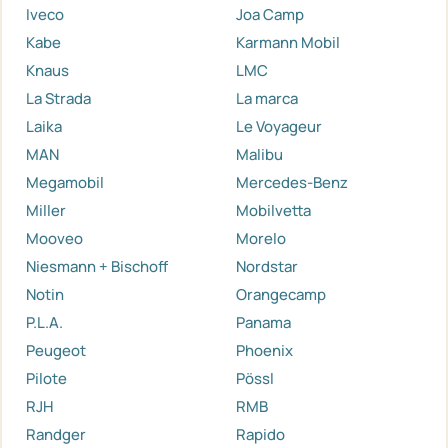
Iveco
Joa Camp
Kabe
Karmann Mobil
Knaus
LMC
La Strada
La marca
Laika
Le Voyageur
MAN
Malibu
Megamobil
Mercedes-Benz
Miller
Mobilvetta
Mooveo
Morelo
Niesmann + Bischoff
Nordstar
Notin
Orangecamp
P.L.A.
Panama
Peugeot
Phoenix
Pilote
Pössl
RJH
RMB
Randger
Rapido