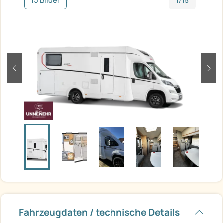
15 Bilder
1/15
zurück
weit
Fahrzeugdaten / technische Details