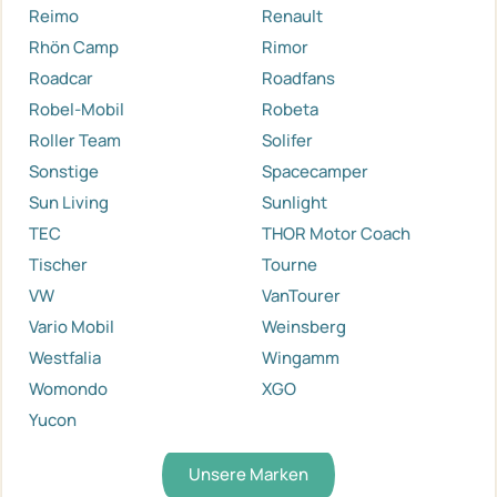
Reimo
Renault
Rhön Camp
Rimor
Roadcar
Roadfans
Robel-Mobil
Robeta
Roller Team
Solifer
Sonstige
Spacecamper
Sun Living
Sunlight
TEC
THOR Motor Coach
Tischer
Tourne
VW
VanTourer
Vario Mobil
Weinsberg
Westfalia
Wingamm
Womondo
XGO
Yucon
Unsere Marken