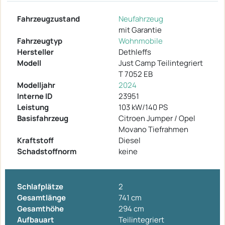
Fahrzeugzustand
Neufahrzeug
mit Garantie
Fahrzeugtyp
Wohnmobile
Hersteller
Dethleffs
Modell
Just Camp Teilintegriert
T 7052 EB
Modelljahr
2024
Interne ID
23951
Leistung
103 kW/140 PS
Basisfahrzeug
Citroen Jumper / Opel
Movano Tiefrahmen
Kraftstoff
Diesel
Schadstoffnorm
keine
Schlafplätze
2
Gesamtlänge
741 cm
Gesamthöhe
294 cm
Aufbauart
Teilintegriert