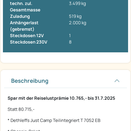
techn. zul.
3.499 kg
Gesamtmasse
Zuladung
519 kg
Anhängerlast
2.000 kg
(gebremst)
Steckdosen 12V
1
Steckdosen 230V
8
Beschreibung
Spar mit der Reiselustprämie 10.765,- bis 31.7.2025
Statt 80.715,-
* Dethleffs Just Camp Teilintegriert T 7052 EB