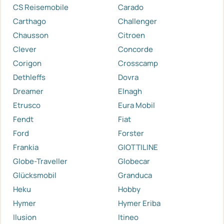
CS Reisemobile
Carado
Carthago
Challenger
Chausson
Citroen
Clever
Concorde
Corigon
Crosscamp
Dethleffs
Dovra
Dreamer
Elnagh
Etrusco
Eura Mobil
Fendt
Fiat
Ford
Forster
Frankia
GIOTTILINE
Globe-Traveller
Globecar
Glücksmobil
Granduca
Heku
Hobby
Hymer
Hymer Eriba
Ilusion
Itineo