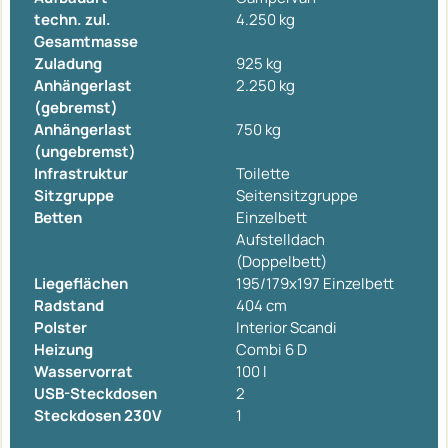
techn. zul.
4.250 kg
Gesamtmasse
Zuladung
925 kg
Anhängerlast
2.250 kg
(gebremst)
Anhängerlast
750 kg
(ungebremst)
Infrastruktur
Toilette
Sitzgruppe
Seitensitzgruppe
Betten
Einzelbett
Aufstelldach
(Doppelbett)
Liegeflächen
195/179x197 Einzelbett
Radstand
404 cm
Polster
Interior Scandi
Heizung
Combi 6 D
Wasservorrat
100 l
USB-Steckdosen
2
Steckdosen 230V
1