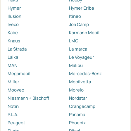
Hymer
Hymer Eriba
Ilusion
Itineo
Iveco
Joa Camp
Kabe
Karmann Mobil
Knaus
LMC
La Strada
La marca
Laika
Le Voyageur
MAN
Malibu
Megamobil
Mercedes-Benz
Miller
Mobilvetta
Mooveo
Morelo
Niesmann + Bischoff
Nordstar
Notin
Orangecamp
P.L.A.
Panama
Peugeot
Phoenix
Pilote
Pössl