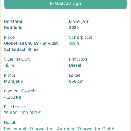
E-Mail Anfrage
Hersteller
Modelljahr
Dethleffs
2026
Modell
Schlafplätze
Globetrail 640 ES Fiat 4,25t
4
Schlafdach Klima
Sitze mit Gurt
Kraftstoff
4
Diesel
Motor
Länge
Multijet 3
636 cm
max. zul. Gewicht
4.250 kg
Preisbereich
75.000 - 100.000 €
Händler
Reisemobile Thorwesten - Autohaus Thorwesten GmbH