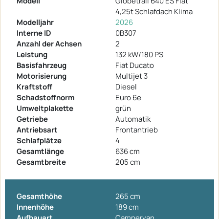
Modell
Globetrail 640 ES Fiat
4,25t Schlafdach Klima
Modelljahr
2026
Interne ID
0B307
Anzahl der Achsen
2
Leistung
132 kW/180 PS
Basisfahrzeug
Fiat Ducato
Motorisierung
Multijet 3
Kraftstoff
Diesel
Schadstoffnorm
Euro 6e
Umweltplakette
grün
Getriebe
Automatik
Antriebsart
Frontantrieb
Schlafplätze
4
Gesamtlänge
636 cm
Gesamtbreite
205 cm
Gesamthöhe
265 cm
Innenhöhe
189 cm
Aufbauart
Campervan