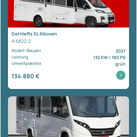
Dethleffs XL Alkoven
A 6822-2
Modell-/Baujahr
2027
Leistung
132 KW / 180 PS
Umweltplakette
grün
134.880 €