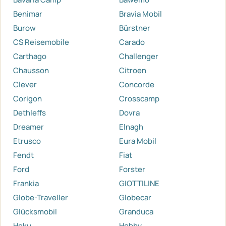
Benimar
Bravia Mobil
Burow
Bürstner
CS Reisemobile
Carado
Carthago
Challenger
Chausson
Citroen
Clever
Concorde
Corigon
Crosscamp
Dethleffs
Dovra
Dreamer
Elnagh
Etrusco
Eura Mobil
Fendt
Fiat
Ford
Forster
Frankia
GIOTTILINE
Globe-Traveller
Globecar
Glücksmobil
Granduca
Heku
Hobby