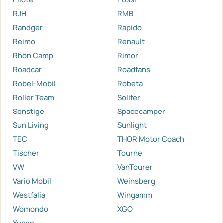
RJH
RMB
Randger
Rapido
Reimo
Renault
Rhön Camp
Rimor
Roadcar
Roadfans
Robel-Mobil
Robeta
Roller Team
Solifer
Sonstige
Spacecamper
Sun Living
Sunlight
TEC
THOR Motor Coach
Tischer
Tourne
VW
VanTourer
Vario Mobil
Weinsberg
Westfalia
Wingamm
Womondo
XGO
Yucon