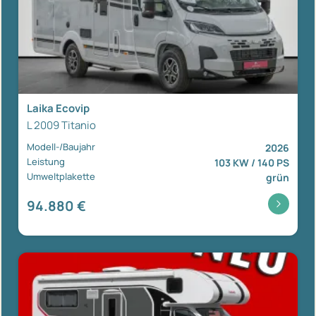
Laika Ecovip
L 2009 Titanio
Modell-/Baujahr
2026
Leistung
103 KW / 140 PS
Umweltplakette
grün
94.880 €