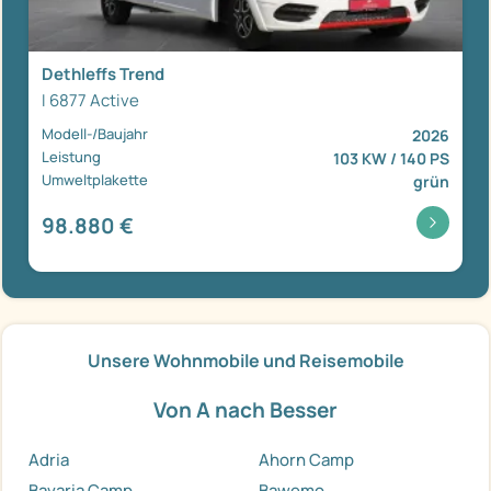
Dethleffs Trend
I 6877 Active
Modell-/Baujahr
2026
Leistung
103 KW / 140 PS
Umweltplakette
grün
98.880 €
Unsere Wohnmobile und Reisemobile
Von A nach Besser
Adria
Ahorn Camp
Bavaria Camp
Bawemo