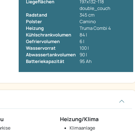
Liegeflächen
197x132-118
double_couch
Radstand
345 cm
Polster
Camino
Heizung
Truma Combi 4
Kühlschrankvolumen
84 l
Gefriervolumen
6 l
Wasservorrat
100 l
Abwassertankvolumen
90 l
Batteriekapazität
95 Ah
au
Heizung/Klima
rkise
Klimaanlage