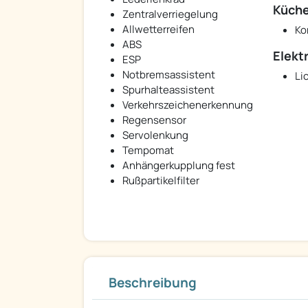
Küch
Zentralverriegelung
Allwetterreifen
Ko
ABS
Elekt
ESP
Notbremsassistent
Li
Spurhalteassistent
Verkehrszeichenerkennung
Regensensor
Servolenkung
Tempomat
Anhängerkupplung fest
Rußpartikelfilter
Beschreibung