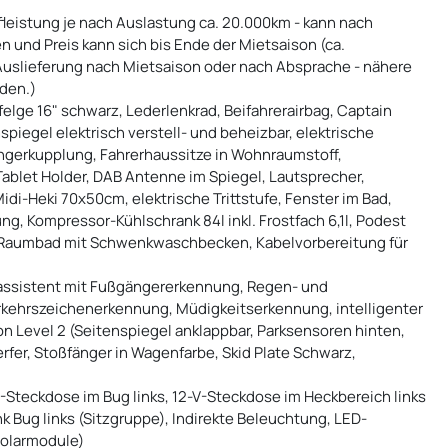
fleistung je nach Auslastung ca. 20.000km - kann nach
 und Preis kann sich bis Ende der Mietsaison (ca.
Auslieferung nach Mietsaison oder nach Absprache - nähere
rden.)
felge 16" schwarz, Lederlenkrad, Beifahrerairbag, Captain
spiegel elektrisch verstell- und beheizbar, elektrische
ängerkupplung, Fahrerhaussitze in Wohnraumstoff,
Tablet Holder, DAB Antenne im Spiegel, Lautsprecher,
i-Heki 70x50cm, elektrische Trittstufe, Fenster im Bad,
ng, Kompressor-Kühlschrank 84l inkl. Frostfach 6,1l, Podest
, Raumbad mit Schwenkwaschbecken, Kabelvorbereitung für
assistent mit Fußgängererkennung, Regen- und
rkehrszeichenerkennung, Müdigkeitserkennung, intelligenter
n Level 2 (Seitenspiegel anklappbar, Parksensoren hinten,
rfer, Stoßfänger in Wagenfarbe, Skid Plate Schwarz,
-Steckdose im Bug links, 12-V-Steckdose im Heckbereich links
 Bug links (Sitzgruppe), Indirekte Beleuchtung, LED-
Solarmodule)