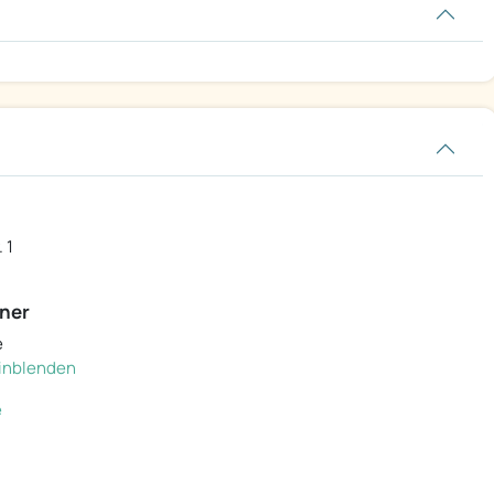
 1
ner
e
 einblenden
e