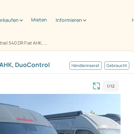
Mieten
erkaufen
Informieren
rail 540 DR Fiat AHK, ...
t AHK, DuoControl
Händlerinserat
Gebraucht
1/12