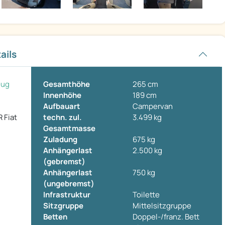
ails
eug
Gesamthöhe
265 cm
Innenhöhe
189 cm
Aufbauart
Campervan
 Fiat
techn. zul.
3.499 kg
l
Gesamtmasse
Zuladung
675 kg
Anhängerlast
2.500 kg
(gebremst)
Anhängerlast
750 kg
(ungebremst)
Infrastruktur
Toilette
Sitzgruppe
Mittelsitzgruppe
Betten
Doppel-/franz. Bett