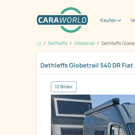
Kaufen
V
Dethleffs
Globetrail
Dethleffs Globet
Dethleffs Globetrail 540 DR Fia
12 Bilder