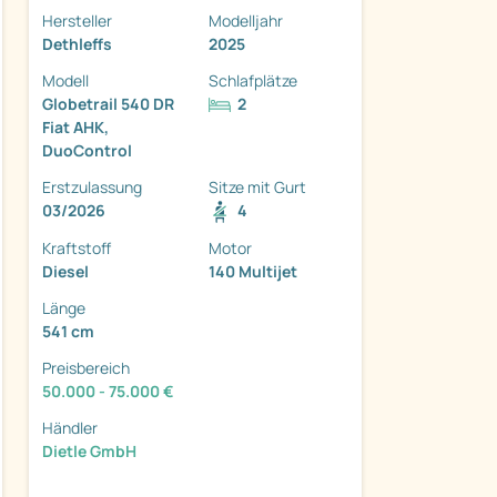
Hersteller
Modelljahr
Dethleffs
2025
Modell
Schlafplätze
Globetrail 540 DR
2
Fiat AHK,
ter
DuoControl
Erstzulassung
Sitze mit Gurt
03/2026
4
Kraftstoff
Motor
Diesel
140 Multijet
Länge
541 cm
Preisbereich
50.000 - 75.000 €
Händler
Dietle GmbH