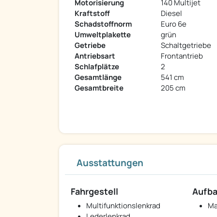
Motorisierung
140 Multijet
Kraftstoff
Diesel
Schadstoffnorm
Euro 6e
Umweltplakette
grün
Getriebe
Schaltgetriebe
Antriebsart
Frontantrieb
Schlafplätze
2
Gesamtlänge
541 cm
Gesamtbreite
205 cm
Ausstattungen
Fahrgestell
Aufb
Multifunktionslenkrad
Ma
Lederlenkrad