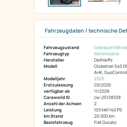
Fahrzeugdaten / technische Det
Fahrzeugzustand
Gebrauchtfahrz
Fahrzeugtyp
Wohnmobile
Hersteller
Dethleffs
Modell
Globetrail 540 DR
AHK, DuoContro
Modelljahr
2025
Erstzulassung
03/2026
verfügbar ab
11/2026
Caraworld ID
cw-25128328
Anzahl der Achsen
2
Leistung
103 kW/140 PS
km Stand
20.000 km
Basisfahrzeug
Fiat Ducato