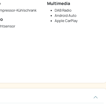
e
Multimedia
mpressor-Kühlschrank
DAB Radio
Android Auto
ro
Apple CarPlay
chtsensor