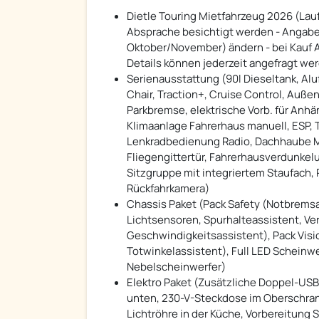
Dietle Touring Mietfahrzeug 2026 (Lau
Absprache besichtigt werden - Angaben
Oktober/November) ändern - bei Kauf 
Details können jederzeit angefragt we
Serienausstattung (90l Dieseltank, Alu
Chair, Traction+, Cruise Control, Außen
Parkbremse, elektrische Vorb. für Anh
Klimaanlage Fahrerhaus manuell, ESP, 
Lenkradbedienung Radio, Dachhaube Mid
Fliegengittertür, Fahrerhausverdunkelu
Sitzgruppe mit integriertem Staufach
Rückfahrkamera)
Chassis Paket (Pack Safety (Notbrems
Lichtsensoren, Spurhalteassistent, Ve
Geschwindigkeitsassistent), Pack Visio
Totwinkelassistent), Full LED Scheinwe
Nebelscheinwerfer)
Elektro Paket (Zusätzliche Doppel-USB
unten, 230-V-Steckdose im Oberschrank
Lichtröhre in der Küche, Vorbereitung 