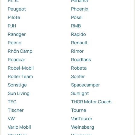
P.L.A.
Panama
Peugeot
Phoenix
Pilote
Pössl
RJH
RMB
Randger
Rapido
Reimo
Renault
Rhön Camp
Rimor
Roadcar
Roadfans
Robel-Mobil
Robeta
Roller Team
Solifer
Sonstige
Spacecamper
Sun Living
Sunlight
TEC
THOR Motor Coach
Tischer
Tourne
VW
VanTourer
Vario Mobil
Weinsberg