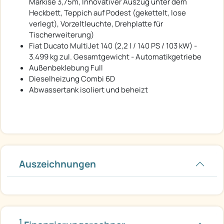
Markise 3,75m, Innovativer Auszug unter dem
Heckbett, Teppich auf Podest (gekettelt, lose
verlegt), Vorzeltleuchte, Drehplatte für
Tischerweiterung)
Fiat Ducato MultiJet 140 (2,2 l / 140 PS / 103 kW) -
3.499 kg zul. Gesamtgewicht - Automatikgetriebe
Außenbeklebung Full
Dieselheizung Combi 6D
Abwassertank isoliert und beheizt
Auszeichnungen
1