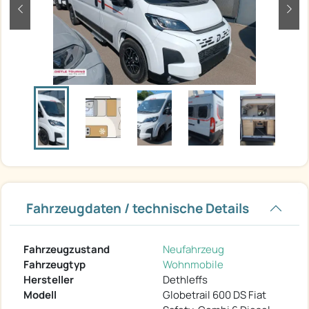
zurück
weit
Fahrzeugdaten / technische Details
Fahrzeugzustand
Neufahrzeug
Fahrzeugtyp
Wohnmobile
Hersteller
Dethleffs
Modell
Globetrail 600 DS Fiat