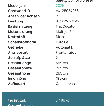
Safety, Combi 6 Diesel
Modelljahr
2025
Caraworld ID
cw-25034076
Anzahl der Achsen
2
Leistung
103 kW/140 PS
Basisfahrzeug
Fiat Ducato
Motorisierung
Multijet 3
Kraftstoff
Diesel
Schadstoffnorm
Euro 6e
Getriebe
Automatik
Antriebsart
Frontantrieb
Schlafplätze
2
Gesamtlänge
599 cm
Gesamtbreite
205 cm
Gesamthöhe
265 cm
Innenhöhe
189 cm
Aufbauart
Campervan
techn. zul.
3.499 kg
Gesamtmasse