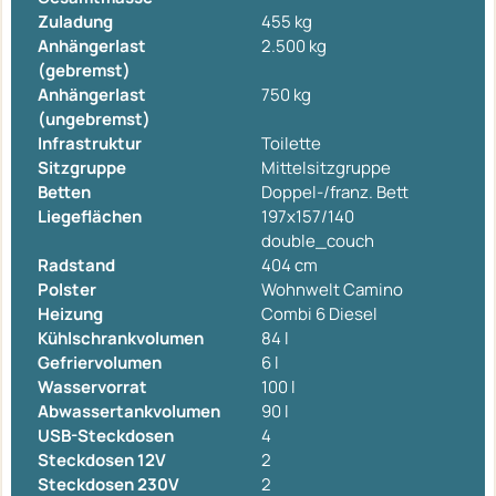
Zuladung
455 kg
Anhängerlast
2.500 kg
(gebremst)
Anhängerlast
750 kg
(ungebremst)
Infrastruktur
Toilette
Sitzgruppe
Mittelsitzgruppe
Betten
Doppel-/franz. Bett
Liegeflächen
197x157/140
double_couch
Radstand
404 cm
Polster
Wohnwelt Camino
Heizung
Combi 6 Diesel
Kühlschrankvolumen
84 l
Gefriervolumen
6 l
Wasservorrat
100 l
Abwassertankvolumen
90 l
USB-Steckdosen
4
Steckdosen 12V
2
Steckdosen 230V
2