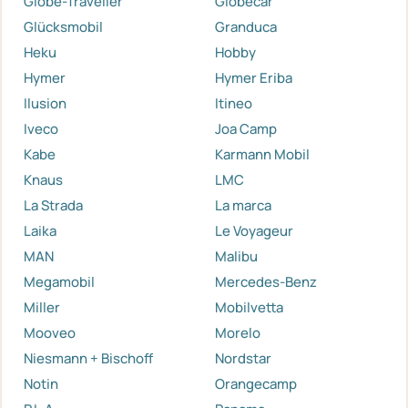
Globe-Traveller
Globecar
Glücksmobil
Granduca
Heku
Hobby
Hymer
Hymer Eriba
Ilusion
Itineo
Iveco
Joa Camp
Kabe
Karmann Mobil
Knaus
LMC
La Strada
La marca
Laika
Le Voyageur
MAN
Malibu
Megamobil
Mercedes-Benz
Miller
Mobilvetta
Mooveo
Morelo
Niesmann + Bischoff
Nordstar
Notin
Orangecamp