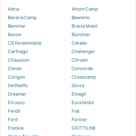
Adria
Ahorn Camp
Bavaria Camp
Bawemo
Benimar
Bravia Mobil
Burow
Bürstner
CS Reisemobile
Carado
Carthago
Challenger
Chausson
Citroen
Clever
Concorde
Corigon
Crosscamp
Dethleffs
Dovra
Dreamer
Elnagh
Etrusco
Eura Mobil
Fendt
Fiat
Ford
Forster
Frankia
GIOTTILINE