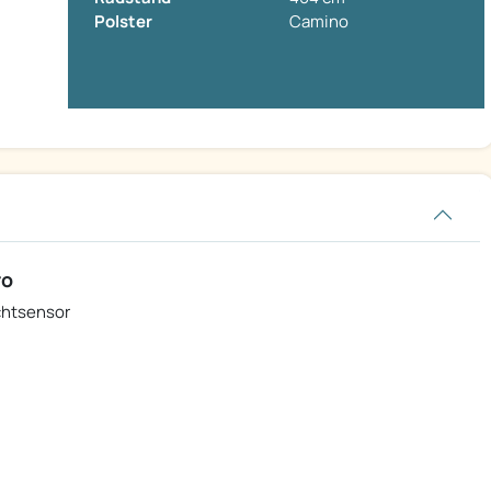
Polster
Camino
ro
chtsensor