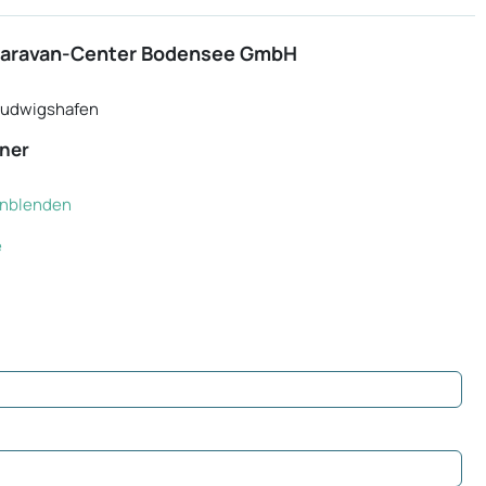
Caravan-Center Bodensee GmbH
Ludwigshafen
ner
einblenden
e