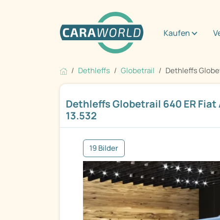
Kaufen
V
Dethleffs
Globetrail
Dethleffs Globetr
Dethleffs Globetrail 640 ER Fiat
13.532
19 Bilder