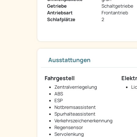
Getriebe
Schaltgetriebe
Antriebsart
Frontantrieb
Schlafplätze
2
Ausstattungen
Fahrgestell
Elekt
Zentralverriegelung
Li
ABS
ESP
Notbremsassistent
Spurhalteassistent
Verkehrszeichenerkennung
Regensensor
Servolenkung