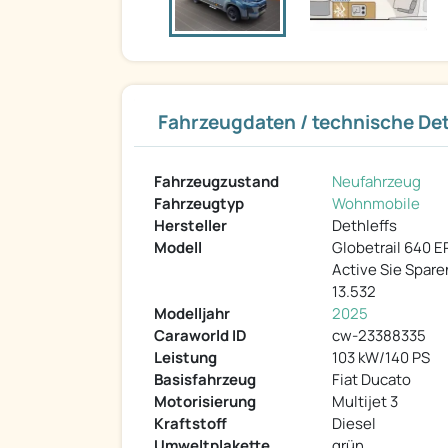
Fahrzeugdaten / technische Det
Fahrzeugzustand
Neufahrzeug
Fahrzeugtyp
Wohnmobile
Hersteller
Dethleffs
Modell
Globetrail 640 ER
Active Sie Spare
13.532
Modelljahr
2025
Caraworld ID
cw-23388335
Leistung
103 kW/140 PS
Basisfahrzeug
Fiat Ducato
Motorisierung
Multijet 3
Kraftstoff
Diesel
Umweltplakette
grün