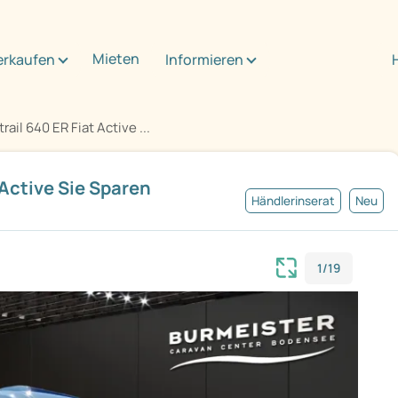
Mieten
erkaufen
Informieren
ail 640 ER Fiat Active ...
 Active Sie Sparen
Händlerinserat
Neu
1/19