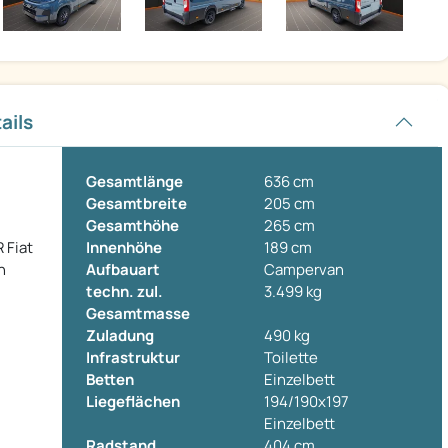
ails
Gesamtlänge
636 cm
Gesamtbreite
205 cm
Gesamthöhe
265 cm
 Fiat
Innenhöhe
189 cm
n
Aufbauart
Campervan
techn. zul.
3.499 kg
Gesamtmasse
Zuladung
490 kg
Infrastruktur
Toilette
Betten
Einzelbett
Liegeflächen
194/190x197
Einzelbett
Radstand
404 cm