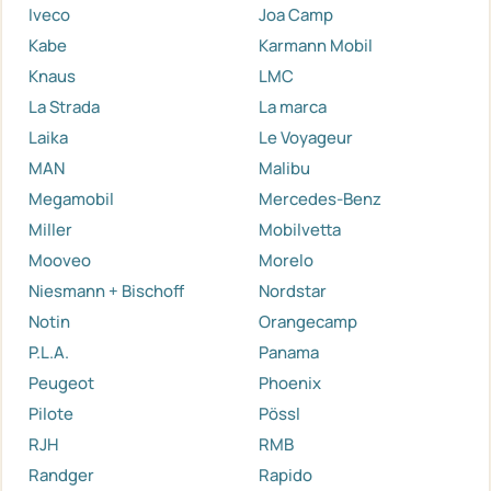
Iveco
Joa Camp
Kabe
Karmann Mobil
Knaus
LMC
La Strada
La marca
Laika
Le Voyageur
MAN
Malibu
Megamobil
Mercedes-Benz
Miller
Mobilvetta
Mooveo
Morelo
Niesmann + Bischoff
Nordstar
Notin
Orangecamp
P.L.A.
Panama
Peugeot
Phoenix
Pilote
Pössl
RJH
RMB
Randger
Rapido