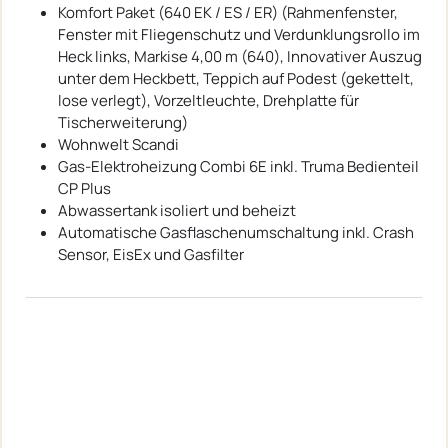
Komfort Paket (640 EK / ES / ER) (Rahmenfenster,
Fenster mit Fliegenschutz und Verdunklungsrollo im
Heck links, Markise 4,00 m (640), Innovativer Auszug
unter dem Heckbett, Teppich auf Podest (gekettelt,
lose verlegt), Vorzeltleuchte, Drehplatte für
Tischerweiterung)
Wohnwelt Scandi
Gas-Elektroheizung Combi 6E inkl. Truma Bedienteil
CP Plus
Abwassertank isoliert und beheizt
Automatische Gasflaschenumschaltung inkl. Crash
Sensor, EisEx und Gasfilter
ständige Großauswahl an neue
Dethleffs, Sunlight, Pössl, Hymercar
und Roadcar
Reisemobilen
.
Wir dfsdfsbieten verschiedene Sonderpakete zu Sonderpreisen beim
Kauf eines Lagerwagens!
weiterhin sehr interessante Angebot bei Jahres und Vorführwagen mit
teilweise
25 % Nachlass