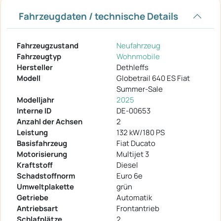
Fahrzeugdaten / technische Details
Fahrzeugzustand
Neufahrzeug
Fahrzeugtyp
Wohnmobile
Hersteller
Dethleffs
Modell
Globetrail 640 ES Fiat
Summer-Sale
Modelljahr
2025
Interne ID
DE-00653
Anzahl der Achsen
2
Leistung
132 kW/180 PS
Basisfahrzeug
Fiat Ducato
Motorisierung
Multijet 3
Kraftstoff
Diesel
Schadstoffnorm
Euro 6e
Umweltplakette
grün
Getriebe
Automatik
Antriebsart
Frontantrieb
Schlafplätze
2