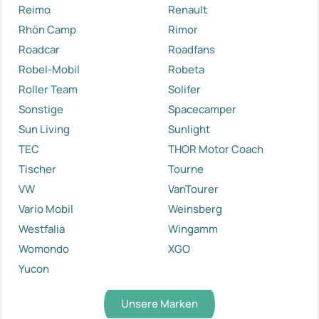
Reimo
Renault
Rhön Camp
Rimor
Roadcar
Roadfans
Robel-Mobil
Robeta
Roller Team
Solifer
Sonstige
Spacecamper
Sun Living
Sunlight
TEC
THOR Motor Coach
Tischer
Tourne
VW
VanTourer
Vario Mobil
Weinsberg
Westfalia
Wingamm
Womondo
XGO
Yucon
Unsere Marken