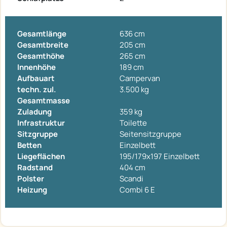
Gesamtlänge
636 cm
Gesamtbreite
205 cm
Gesamthöhe
265 cm
Innenhöhe
189 cm
Aufbauart
Campervan
techn. zul.
3.500 kg
Gesamtmasse
Zuladung
359 kg
Infrastruktur
Toilette
Sitzgruppe
Seitensitzgruppe
Betten
Einzelbett
Liegeflächen
195/179x197 Einzelbett
Radstand
404 cm
Polster
Scandi
Heizung
Combi 6 E