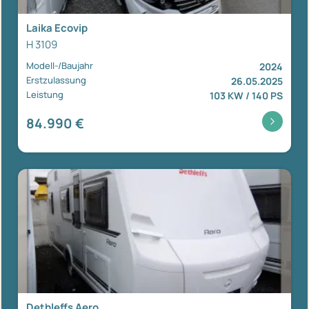
Laika Ecovip
H 3109
Modell-/Baujahr
2024
Erstzulassung
26.05.2025
Leistung
103 KW / 140 PS
84.990 €
Dethleffs Aero