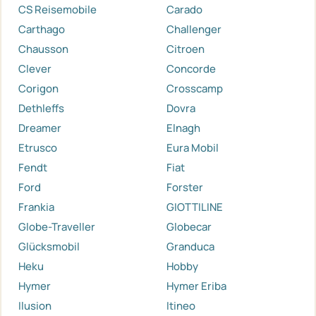
CS Reisemobile
Carado
Carthago
Challenger
Chausson
Citroen
Clever
Concorde
Corigon
Crosscamp
Dethleffs
Dovra
Dreamer
Elnagh
Etrusco
Eura Mobil
Fendt
Fiat
Ford
Forster
Frankia
GIOTTILINE
Globe-Traveller
Globecar
Glücksmobil
Granduca
Heku
Hobby
Hymer
Hymer Eriba
Ilusion
Itineo