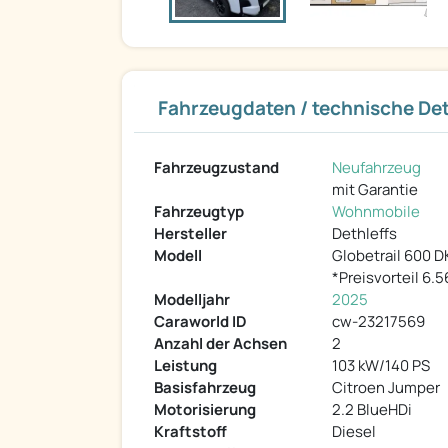
Fahrzeugdaten / technische Det
Fahrzeugzustand
Neufahrzeug
mit Garantie
Fahrzeugtyp
Wohnmobile
Hersteller
Dethleffs
Modell
Globetrail 600 D
*Preisvorteil 6.56
Modelljahr
2025
Caraworld ID
cw-23217569
Anzahl der Achsen
2
Leistung
103 kW/140 PS
Basisfahrzeug
Citroen Jumper
Motorisierung
2.2 BlueHDi
Kraftstoff
Diesel