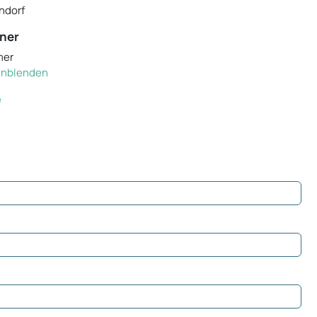
ndorf
ner
mer
einblenden
e