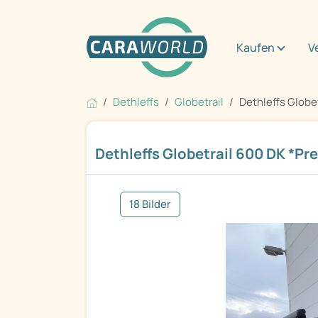
Kaufen
V
Dethleffs
Globetrail
Dethleffs Globet
Dethleffs Globetrail 600 DK *Prei
18 Bilder