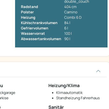
double_couch
Radstand
404 cm
Polster
Camino
Heizung
Combi 6 D
Kühlschrankvolumen
84 l
Gefriervolumen
6 l
Wasservorrat
100 l
Abwassertankvolumen
90 l
au
Heizung/Klima
ckgarage
Klimaautomatik
rkise
Standheizung Fahrerhaus
e
Sanitär