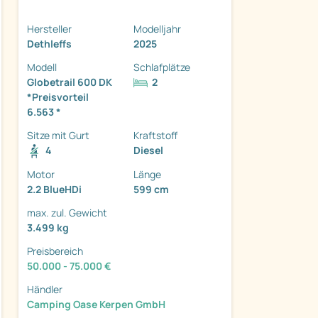
Hersteller
Modelljahr
Dethleffs
2025
Modell
Schlafplätze
Globetrail 600 DK
2
ter
*Preisvorteil
6.563 *
Sitze mit Gurt
Kraftstoff
4
Diesel
Motor
Länge
2.2 BlueHDi
599 cm
max. zul. Gewicht
3.499 kg
Preisbereich
50.000 - 75.000 €
Händler
Camping Oase Kerpen GmbH