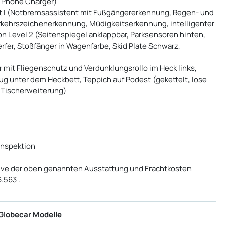
ss Phone Charger)
t I (Notbremsassistent mit Fußgängererkennung, Regen- und
rkehrszeichenerkennung, Müdigkeitserkennung, intelligenter
n Level 2 (Seitenspiegel anklappbar, Parksensoren hinten,
rfer, Stoßfänger in Wagenfarbe, Skid Plate Schwarz,
 mit Fliegenschutz und Verdunklungsrollo im Heck links,
ug unter dem Heckbett, Teppich auf Podest (gekettelt, lose
r Tischerweiterung)
inspektion
usive der oben genannten Ausstattung und Frachtkosten
.563 .
 Globecar Modelle