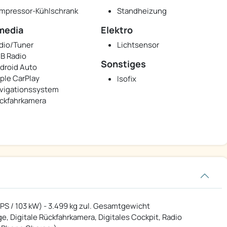
mpressor-Kühlschrank
Standheizung
media
Elektro
dio/Tuner
Lichtsensor
B Radio
Sonstiges
droid Auto
ple CarPlay
Isofix
vigationssystem
ckfahrkamera
 PS / 103 kW) - 3.499 kg zul. Gesamtgewicht
e, Digitale Rückfahrkamera, Digitales Cockpit, Radio