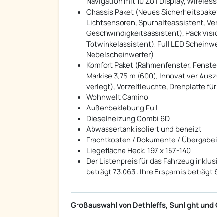
Navigation mit 10 Zoll Display, Wirele
Chassis Paket (Neues Sicherheitspake
Lichtsensoren, Spurhalteassistent, Ve
Geschwindigkeitsassistent), Pack Visio
Totwinkelassistent), Full LED Scheinwe
Nebelscheinwerfer)
Komfort Paket (Rahmenfenster, Fenster
Markise 3,75 m (600), Innovativer Ausz
verlegt), Vorzeltleuchte, Drehplatte fü
Wohnwelt Camino
Außenbeklebung Full
Dieselheizung Combi 6D
Abwassertank isoliert und beheizt
Frachtkosten / Dokumente / Übergabe
Liegefläche Heck: 197 x 157-140
Der Listenpreis für das Fahrzeug inkl
beträgt 73.063 . Ihre Ersparnis beträgt 6
Großauswahl von Dethleffs, Sunlight und