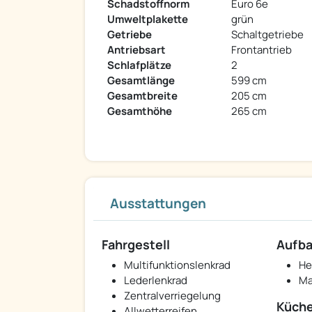
Schadstoffnorm
Euro 6e
Umweltplakette
grün
Getriebe
Schaltgetriebe
Antriebsart
Frontantrieb
Schlafplätze
2
Gesamtlänge
599 cm
Gesamtbreite
205 cm
Gesamthöhe
265 cm
Ausstattungen
Fahrgestell
Aufb
Multifunktionslenkrad
He
Lederlenkrad
Ma
Zentralverriegelung
Küch
Allwetterreifen