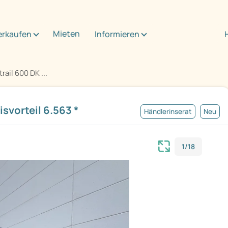
Mieten
erkaufen
Informieren
rail 600 DK ...
svorteil 6.563 *
Händlerinserat
Neu
1/18