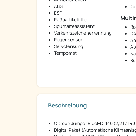
ABS
Ko
ESP
Multi
Rußpartikelfilter
Spurhalteassistent
Ra
Verkehrszeichenerkennung
DA
Regensensor
An
Servolenkung
Ap
Tempomat
Na
Rü
Beschreibung
Citroën Jumper BlueHDi 140 (2,2 l / 140
Digital Paket (Automatische Klimaanlag