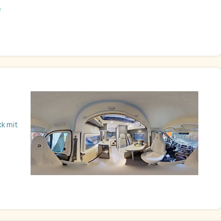
e
ck mit