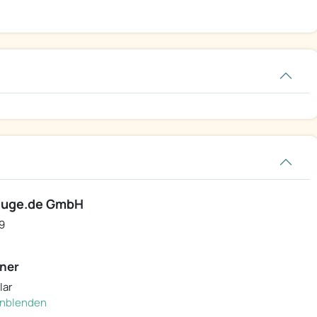
euge.de GmbH
9
ner
lar
einblenden