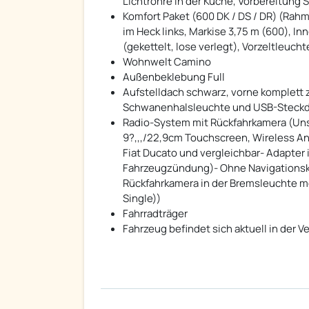
Lichtröhre in der Küche, Vorbereitung 
Komfort Paket (600 DK / DS / DR) (Rah
im Heck links, Markise 3,75 m (600), I
(gekettelt, lose verlegt), Vorzeltleuch
Wohnwelt Camino
Außenbeklebung Full
Aufstelldach schwarz, vorne komplett z
Schwanenhalsleuchte und USB-Steckdo
Radio-System mit Rückfahrkamera (Uns
9?,,,/22,9cm Touchscreen, Wireless A
Fiat Ducato und vergleichbar- Adapter 
Fahrzeugzündung)- Ohne Navigationska
Rückfahrkamera in der Bremsleuchte m
Single))
Fahrradträger
Fahrzeug befindet sich aktuell in der 