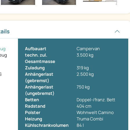
ails
eug
Aufbauart
Campervan
zeug
techn. zul.
3.500 kg
Gesamtmasse
Zuladung
319 kg
S
Anhängerlast
2.500 kg
(gebremst)
Anhängerlast
750 kg
(ungebremst)
Betten
Doppel-/franz. Bett
Radstand
404 cm
Polster
Wohnwelt Camino
Heizung
Truma Combi
Kühlschrankvolumen
84 l