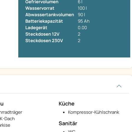
Gefriervolumen
6 l
Wasservorrat
100 l
Abwassertankvolumen
90 l
Batteriekapazität
95 Ah
Ladegerät
0.00
Steckdosen 12V
2
Steckdosen 230V
2
au
Küche
hrradträger
Kompressor-Kühlschrank
K-Dach
Sanitär
rkise
WC