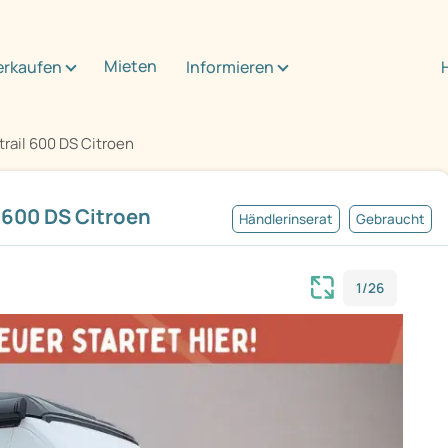
Mieten
erkaufen
Informieren
trail 600 DS Citroen
 600 DS Citroen
Händlerinserat
Gebraucht
1/26