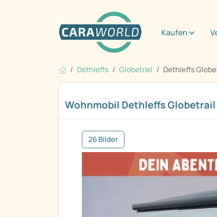
Kaufen
V
Dethleffs
Globetrail
Dethleffs Globe
Wohnmobil Dethleffs Globetrail
26 Bilder