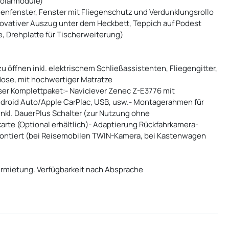
Solarmodule)
menfenster, Fenster mit Fliegenschutz und Verdunklungsrollo
nnovativer Auszug unter dem Heckbett, Teppich auf Podest
te, Drehplatte für Tischerweiterung)
u öffnen inkl. elektrischem Schließassistenten, Fliegengitter,
se, mit hochwertiger Matratze
er Komplettpaket:- Naviciever Zenec Z-E3776 mit
ndroid Auto/Apple CarPlac, USB, usw.- Montagerahmen für
inkl. DauerPlus Schalter (zur Nutzung ohne
rte (Optional erhältlich)- Adaptierung Rückfahrkamera-
ontiert (bei Reisemobilen TWIN-Kamera, bei Kastenwagen
Vermietung. Verfügbarkeit nach Absprache