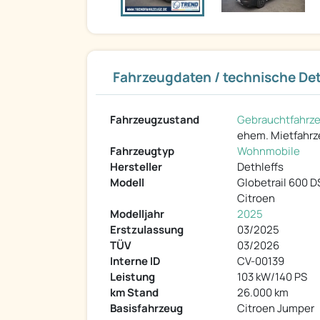
Fahrzeugdaten / technische Det
Fahrzeugzustand
Gebrauchtfahrz
ehem. Mietfahr
Fahrzeugtyp
Wohnmobile
Hersteller
Dethleffs
Modell
Globetrail 600 D
Citroen
Modelljahr
2025
Erstzulassung
03/2025
TÜV
03/2026
Interne ID
CV-00139
Leistung
103 kW/140 PS
km Stand
26.000 km
Basisfahrzeug
Citroen Jumper