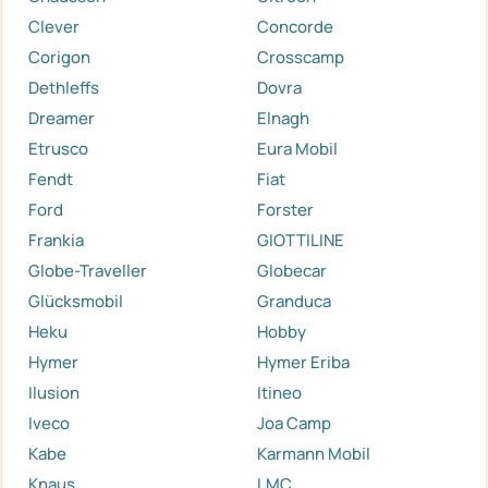
Clever
Concorde
Corigon
Crosscamp
Dethleffs
Dovra
Dreamer
Elnagh
Etrusco
Eura Mobil
Fendt
Fiat
Ford
Forster
Frankia
GIOTTILINE
Globe-Traveller
Globecar
Glücksmobil
Granduca
Heku
Hobby
Hymer
Hymer Eriba
Ilusion
Itineo
Iveco
Joa Camp
Kabe
Karmann Mobil
Knaus
LMC