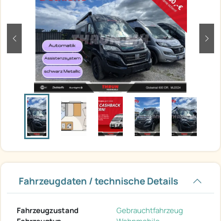
zurück
weit
Fahrzeugdaten / technische Details
Fahrzeugzustand
Gebrauchtfahrzeug