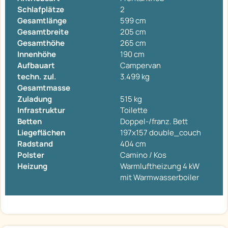
Schlafplätze
2
Gesamtlänge
599 cm
Gesamtbreite
205 cm
Gesamthöhe
265 cm
Innenhöhe
190 cm
Aufbauart
Campervan
techn. zul.
3.499 kg
Gesamtmasse
Zuladung
515 kg
Infrastruktur
Toilette
Betten
Doppel-/franz. Bett
Liegeflächen
197x157 double_couch
Radstand
404 cm
Polster
Camino / Kos
Heizung
Warmluftheizung 4 kW
mit Warmwasserboiler