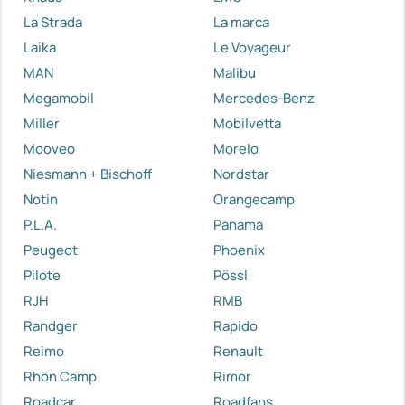
La Strada
La marca
Laika
Le Voyageur
MAN
Malibu
Megamobil
Mercedes-Benz
Miller
Mobilvetta
Mooveo
Morelo
Niesmann + Bischoff
Nordstar
Notin
Orangecamp
P.L.A.
Panama
Peugeot
Phoenix
Pilote
Pössl
RJH
RMB
Randger
Rapido
Reimo
Renault
Rhön Camp
Rimor
Roadcar
Roadfans