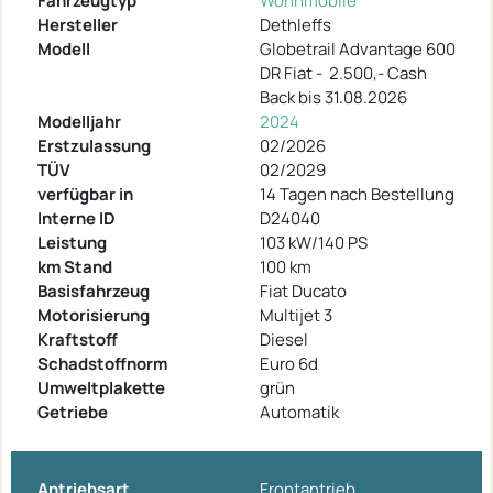
Fahrzeugtyp
Wohnmobile
Hersteller
Dethleffs
Modell
Globetrail Advantage 600
DR Fiat -  2.500,- Cash
Back bis 31.08.2026
Modelljahr
2024
Erstzulassung
02/2026
TÜV
02/2029
verfügbar in
14 Tagen nach Bestellung
Interne ID
D24040
Leistung
103 kW/140 PS
km Stand
100 km
Basisfahrzeug
Fiat Ducato
Motorisierung
Multijet 3
Kraftstoff
Diesel
Schadstoffnorm
Euro 6d
Umweltplakette
grün
Getriebe
Automatik
Antriebsart
Frontantrieb