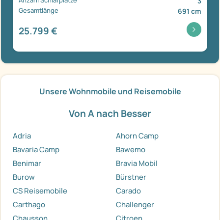
3
Gesamtlänge
691 cm
25.799 €
Unsere Wohnmobile und Reisemobile
Von A nach Besser
Adria
Ahorn Camp
Bavaria Camp
Bawemo
Benimar
Bravia Mobil
Burow
Bürstner
CS Reisemobile
Carado
Carthago
Challenger
Chausson
Citroen