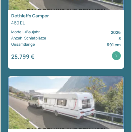
Dethleffs Camper
460 EL
Modell-/Baujahr
2026
Anzahl Schlafplätze
3
Gesamtlänge
691 cm
25.799 €