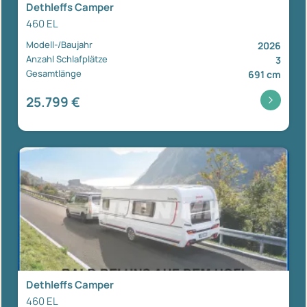
Dethleffs Camper
460 EL
Modell-/Baujahr
2026
Anzahl Schlafplätze
3
Gesamtlänge
691 cm
25.799 €
Dethleffs Camper
460 EL