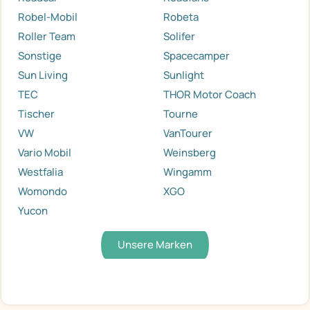
Robel-Mobil
Robeta
Roller Team
Solifer
Sonstige
Spacecamper
Sun Living
Sunlight
TEC
THOR Motor Coach
Tischer
Tourne
VW
VanTourer
Vario Mobil
Weinsberg
Westfalia
Wingamm
Womondo
XGO
Yucon
Unsere Marken