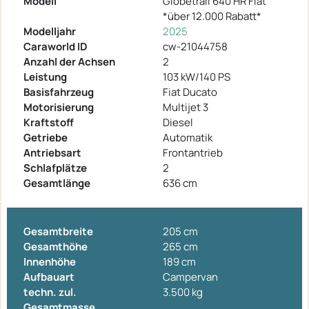
Modell
Globetrail 640 HR Fiat
*über 12.000 Rabatt*
Modelljahr
2025
Caraworld ID
cw-21044758
Anzahl der Achsen
2
Leistung
103 kW/140 PS
Basisfahrzeug
Fiat Ducato
Motorisierung
Multijet 3
Kraftstoff
Diesel
Getriebe
Automatik
Antriebsart
Frontantrieb
Schlafplätze
2
Gesamtlänge
636 cm
Gesamtbreite
205 cm
Gesamthöhe
265 cm
Innenhöhe
189 cm
Aufbauart
Campervan
techn. zul.
3.500 kg
Gesamtmasse