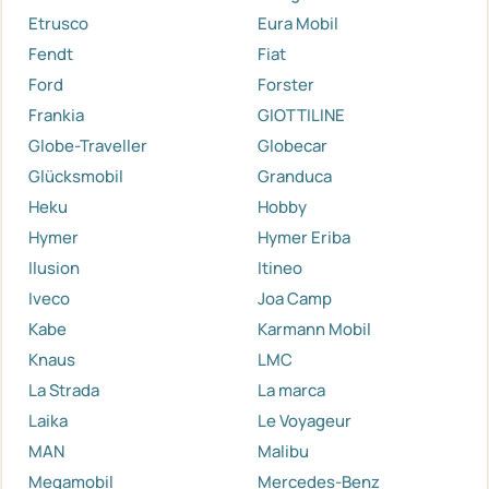
Etrusco
Eura Mobil
Fendt
Fiat
Ford
Forster
Frankia
GIOTTILINE
Globe-Traveller
Globecar
Glücksmobil
Granduca
Heku
Hobby
Hymer
Hymer Eriba
Ilusion
Itineo
Iveco
Joa Camp
Kabe
Karmann Mobil
Knaus
LMC
La Strada
La marca
Laika
Le Voyageur
MAN
Malibu
Megamobil
Mercedes-Benz