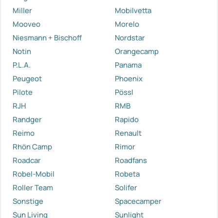
Miller
Mobilvetta
Mooveo
Morelo
Niesmann + Bischoff
Nordstar
Notin
Orangecamp
P.L.A.
Panama
Peugeot
Phoenix
Pilote
Pössl
RJH
RMB
Randger
Rapido
Reimo
Renault
Rhön Camp
Rimor
Roadcar
Roadfans
Robel-Mobil
Robeta
Roller Team
Solifer
Sonstige
Spacecamper
Sun Living
Sunlight