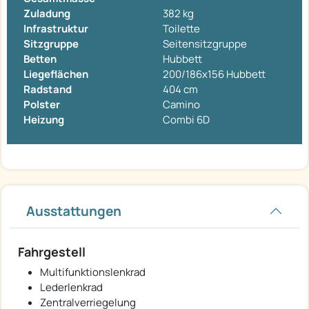
Zuladung
382 kg
Infrastruktur
Toilette
Sitzgruppe
Seitensitzgruppe
Betten
Hubbett
Liegeflächen
200/186x156 Hubbett
Radstand
404 cm
Polster
Camino
Heizung
Combi 6D
Ausstattungen
Fahrgestell
Multifunktionslenkrad
Lederlenkrad
Zentralverriegelung