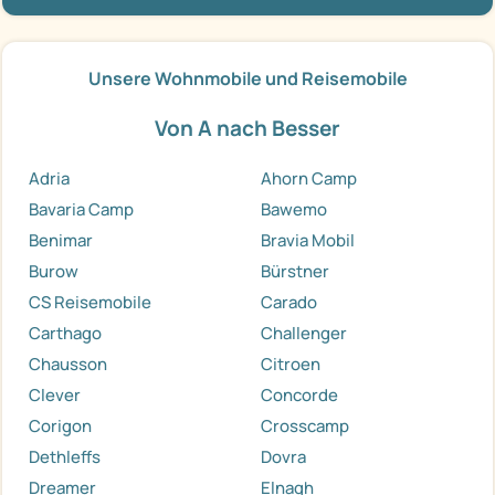
Unsere Wohnmobile und Reisemobile
Von A nach Besser
Adria
Ahorn Camp
Bavaria Camp
Bawemo
Benimar
Bravia Mobil
Burow
Bürstner
CS Reisemobile
Carado
Carthago
Challenger
Chausson
Citroen
Clever
Concorde
Corigon
Crosscamp
Dethleffs
Dovra
Dreamer
Elnagh