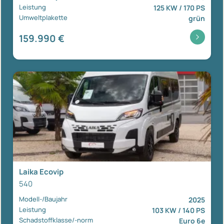
Leistung
125 KW / 170 PS
Umweltplakette
grün
159.990 €
Laika Ecovip
540
Modell-/Baujahr
2025
Leistung
103 KW / 140 PS
Schadstoffklasse/-norm
Euro 6e