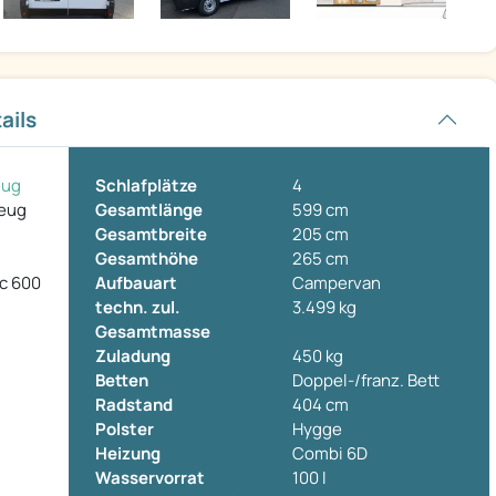
ails
eug
Schlafplätze
4
zeug
Gesamtlänge
599 cm
Gesamtbreite
205 cm
Gesamthöhe
265 cm
ic 600
Aufbauart
Campervan
techn. zul.
3.499 kg
Gesamtmasse
Zuladung
450 kg
Betten
Doppel-/franz. Bett
Radstand
404 cm
Polster
Hygge
Heizung
Combi 6D
Wasservorrat
100 l