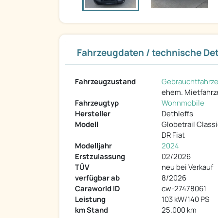
Fahrzeugdaten / technische Det
Fahrzeugzustand
Gebrauchtfahrz
ehem. Mietfahr
Fahrzeugtyp
Wohnmobile
Hersteller
Dethleffs
Modell
Globetrail Class
DR Fiat
Modelljahr
2024
Erstzulassung
02/2026
TÜV
neu bei Verkauf
verfügbar ab
8/2026
Caraworld ID
cw-27478061
Leistung
103 kW/140 PS
km Stand
25.000 km