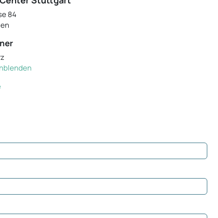
Center Stuttgart
se 84
gen
ner
rz
einblenden
e