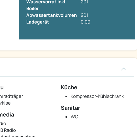
Wasservorrat inkl.
20 l
Boiler
Abwassertankvolumen
90 l
Ladegerät
0.00
au
Küche
hrradträger
Kompressor-Kühlschrank
rkise
Sanitär
media
WC
dio
B Radio
vigationssystem