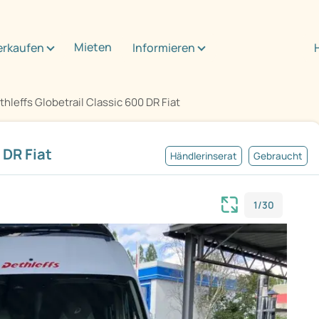
Mieten
erkaufen
Informieren
thleffs Globetrail Classic 600 DR Fiat
 DR Fiat
Händlerinserat
Gebraucht
1/30