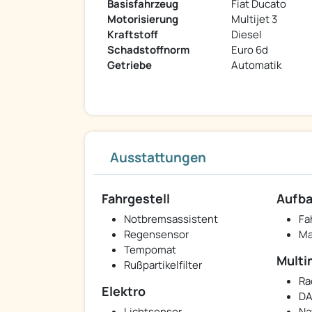
Basisfahrzeug
Fiat Ducato
Motorisierung
Multijet 3
Kraftstoff
Diesel
Schadstoffnorm
Euro 6d
Getriebe
Automatik
Ausstattungen
Fahrgestell
Aufb
Notbremsassistent
Fa
Regensensor
Ma
Tempomat
Multi
Rußpartikelfilter
Ra
Elektro
DA
Lichtsensor
Na