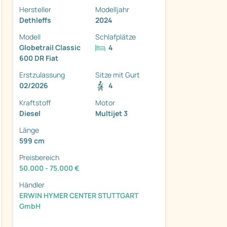
Hersteller
Modelljahr
Dethleffs
2024
Modell
Schlafplätze
Globetrail Classic
4
600 DR Fiat
ter
Erstzulassung
Sitze mit Gurt
02/2026
4
Kraftstoff
Motor
Diesel
Multijet 3
Länge
599 cm
Preisbereich
50.000 - 75.000 €
Händler
ERWIN HYMER CENTER STUTTGART
GmbH