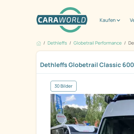
Kaufen
V
Dethleffs
Globetrail Performance
De
Dethleffs Globetrail Classic 600
30 Bilder